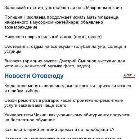
Зеленский ответил, употреблял ли он с Макроном кокаин
Полиция Николаева продолжает искать мать младенца,
найденного в мусорном контейнере: объявлено
вознаграждение
Николаев накрыл сильный дождь (фото, видео)
Ойстервиль: отдых на все вкусы - голубая лагуна, солнце и
устрицы
Высокая гармония звуков: Дмитрий Смирнов выступил для
истинных ценителей музыки фото, видео)
Новости Отовсюду
АРХИВ
Когда пора менять велосипедные покрышки: признаки износа
и ошибки выбора
Сезон ремонтов в разгаре: какие строительно-ремонтные
услуги заказывают чаще всего
Университеты Чехии: как украинскому абитуриенту поступить
на бесплатное обучение
Как носить яркий женский аромат и не переборщить?
Частная или государственная наркология: в чем разница