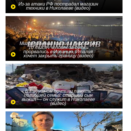
Из-за атаки РФ пострадал магазин
техники в Николаеве (видео)
Миграционный кризис в Европе: до
10 тысяч человек за сутки
прорвались в Испанию, Италия
хочет закрыть границу (видео)
В Радушном почтили память
погибшей семьи: старший сын
выжил — он служит в Николаеве
(видео)