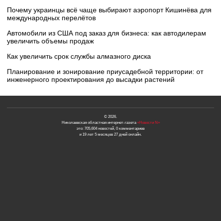
Почему украинцы всё чаще выбирают аэропорт Кишинёва для
международных перелётов
Автомобили из США под заказ для бизнеса: как автодилерам
увеличить объемы продаж
Как увеличить срок службы алмазного диска
Планирование и зонирование приусадебной территории: от
инженерного проектирования до высадки растений
© 2026.
Николаевская областная интернет-газета
«Новости N»
это: 705,604 новостей, 0 комментариев
и 19 лет 5 месяцев 27 дней онлайн.