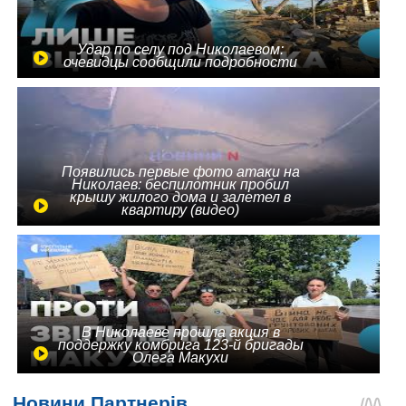
Удар по селу под Николаевом:
очевидцы сообщили подробности
Появились первые фото атаки на
Николаев: беспилотник пробил
крышу жилого дома и залетел в
квартиру (видео)
В Николаеве прошла акция в
поддержку комбрига 123-й бригады
Олега Макухи