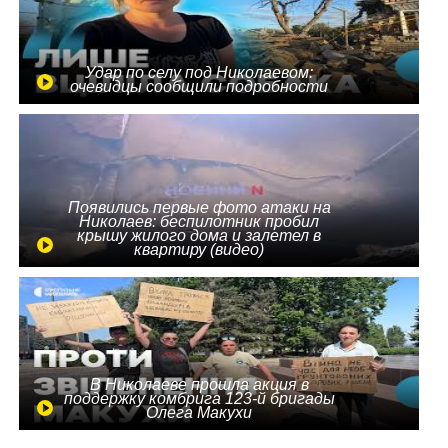
Удар по селу под Николаевом:
очевидцы сообщили подробности
Появились первые фото атаки на
Николаев: беспилотник пробил
крышу жилого дома и залетел в
квартиру (видео)
В Николаеве прошла акция в
поддержку комбрига 123-й бригады
Олега Макухи