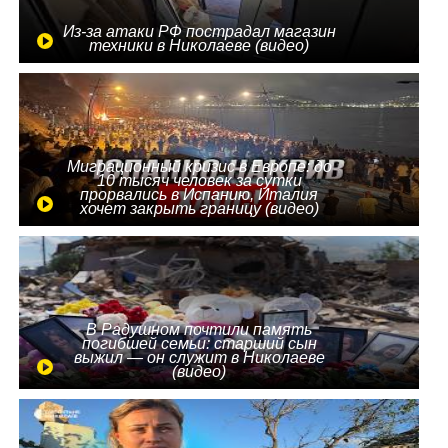
Из-за атаки РФ пострадал магазин
техники в Николаеве (видео)
Миграционный кризис в Европе: до
10 тысяч человек за сутки
прорвались в Испанию, Италия
хочет закрыть границу (видео)
В Радушном почтили память
погибшей семьи: старший сын
выжил — он служит в Николаеве
(видео)