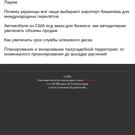
Париж
Почему украинцы всё чаще выбирают аэропорт Кишинёва для
международных перелётов
Автомобили из США под заказ для бизнеса: как автодилерам
увеличить объемы продаж
Как увеличить срок службы алмазного диска
Планирование и зонирование приусадебной территории: от
инженерного проектирования до высадки растений
© 2026.
Николаевская областная интернет-газета
«Новости N»
это: 705,489 новостей, 0 комментариев
и 19 лет 5 месяцев 25 дней онлайн.