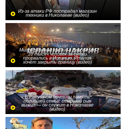
Из-за атаки РФ пострадал магазин
техники в Николаеве (видео)
Миграционный кризис в Европе: до
10 тысяч человек за сутки
прорвались в Испанию, Италия
хочет закрыть границу (видео)
В Радушном почтили память
погибшей семьи: старший сын
выжил — он служит в Николаеве
(видео)