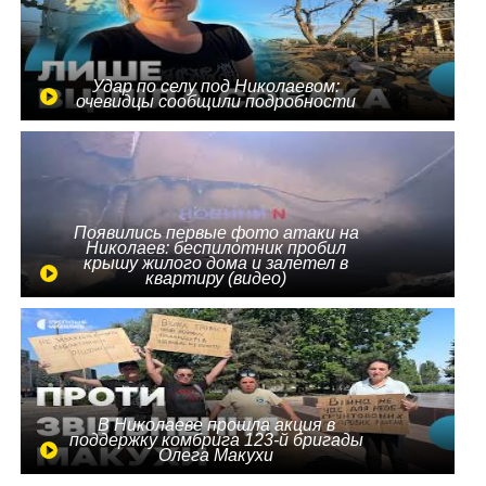
Удар по селу под Николаевом:
очевидцы сообщили подробности
Появились первые фото атаки на
Николаев: беспилотник пробил
крышу жилого дома и залетел в
квартиру (видео)
В Николаеве прошла акция в
поддержку комбрига 123-й бригады
Олега Макухи