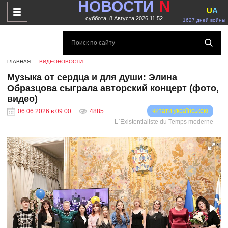
НОВОСТИ
N
U
A
суббота, 8 Августа 2026 11:52
1627 дней войны
ГЛАВНАЯ
ВИДЕОНОВОСТИ
Музыка от сердца и для души: Элина
Образцова сыграла авторский концерт (фото,
видео)
читати українською
06.06.2026 в 09:00
4885
L`Existentialiste du Temps moderne