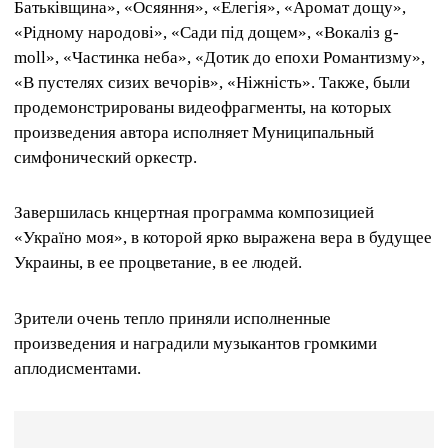
Батьківщина», «Осяяння», «Елегія», «Аромат дощу»,
«Рідному народові», «Сади під дощем», «Вокаліз g-
moll», «Частинка неба», «Дотик до епохи Романтизму»,
«В пустелях сизих вечорів», «Ніжність». Также, были
продемонстрированы видеофрагменты, на которых
произведения автора исполняет Муниципальный
симфонический оркестр.
Завершилась кнцертная программа композицией
«Україно моя», в которой ярко выражена вера в будущее
Украины, в ее процветание, в ее людей.
Зрители очень тепло приняли исполненные
произведения и наградили музыкантов громкими
аплодисментами.