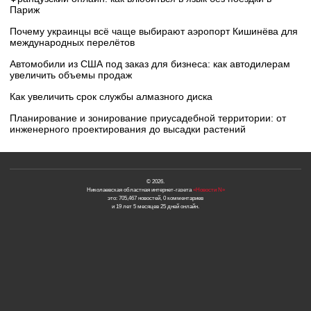
Париж
Почему украинцы всё чаще выбирают аэропорт Кишинёва для
международных перелётов
Автомобили из США под заказ для бизнеса: как автодилерам
увеличить объемы продаж
Как увеличить срок службы алмазного диска
Планирование и зонирование приусадебной территории: от
инженерного проектирования до высадки растений
© 2026.
Николаевская областная интернет-газета
«Новости N»
это: 705,467 новостей, 0 комментариев
и 19 лет 5 месяцев 25 дней онлайн.