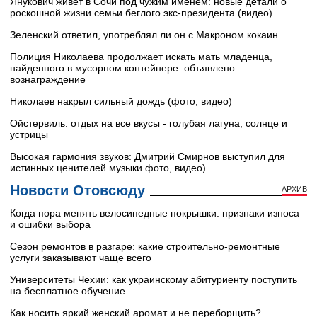
Янукович живет в Сочи под чужим именем: новые детали о
роскошной жизни семьи беглого экс-президента (видео)
Зеленский ответил, употреблял ли он с Макроном кокаин
Полиция Николаева продолжает искать мать младенца,
найденного в мусорном контейнере: объявлено
вознаграждение
Николаев накрыл сильный дождь (фото, видео)
Ойстервиль: отдых на все вкусы - голубая лагуна, солнце и
устрицы
Высокая гармония звуков: Дмитрий Смирнов выступил для
истинных ценителей музыки фото, видео)
Новости Отовсюду
АРХИВ
Когда пора менять велосипедные покрышки: признаки износа
и ошибки выбора
Сезон ремонтов в разгаре: какие строительно-ремонтные
услуги заказывают чаще всего
Университеты Чехии: как украинскому абитуриенту поступить
на бесплатное обучение
Как носить яркий женский аромат и не переборщить?