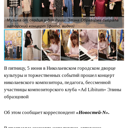
Музыка от сердца и для души: Элина Образцова сыграла
авторский концерт (фото, видео)
В пятницу, 5 июня в Николаевском городском дворце
культуры и торжественных событий прошел концерт
николаевского композитора, педагога, бессменной
участницы композиторского клуба «Ad Libitum» Элины
образцовой
Об этом сообщает корреспондент
«Новостей-N».