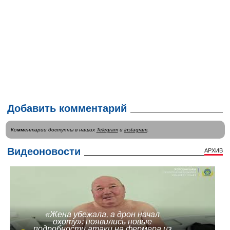
Добавить комментарий
Комментарии доступны в наших
Telegram
и
instagram
.
Видеоновости
АРХИВ
«Жена убежала, а дрон начал
охоту»: появились новые
подробности атаки на фермера из