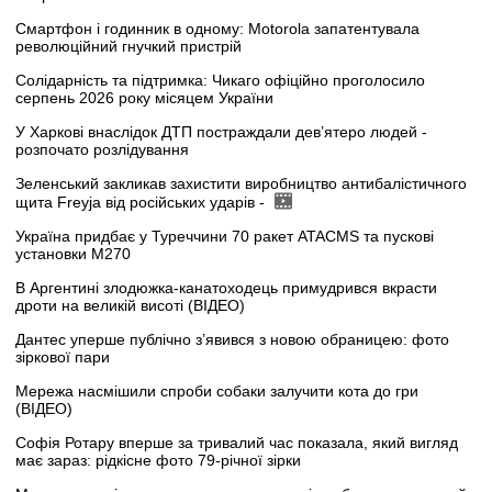
Смартфон і годинник в одному: Motorola запатентувала
революційний гнучкий пристрій
Солідарність та підтримка: Чикаго офіційно проголосило
серпень 2026 року місяцем України
У Харкові внаслідок ДТП постраждали дев’ятеро людей -
розпочато розлідування
Зеленський закликав захистити виробництво антибалістичного
щита Freyja від російських ударів -
Україна придбає у Туреччини 70 ракет ATACMS та пускові
установки M270
В Аргентині злодюжка-канатоходець примудрився вкрасти
дроти на великій висоті (ВІДЕО)
Дантес уперше публічно з’явився з новою обраницею: фото
зіркової пари
Мережа насмішили спроби собаки залучити кота до гри
(ВІДЕО)
Софія Ротару вперше за тривалий час показала, який вигляд
має зараз: рідкісне фото 79-річної зірки