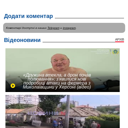
Додати коментар
Коментарі доступні в наших
Telegram
и
instagram
.
Відеоновини
АРХІВ
«Дружина втекла, а дрон почав
полювання»: з'явилися нові
подробиці атаки на фермера з
Миколаївщини у Херсоні (відео)