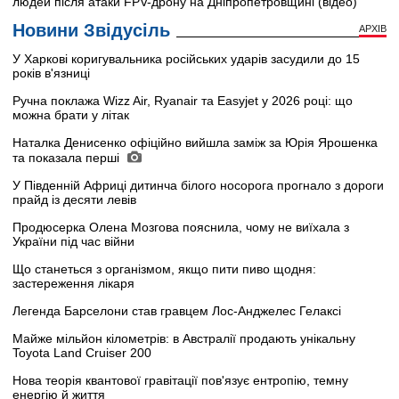
людей після атаки FPV-дрону на Дніпропетровщині (відео)
Новини Звідусіль
АРХІВ
У Харкові коригувальника російських ударів засудили до 15
років в'язниці
Ручна поклажа Wizz Air, Ryanair та Easyjet у 2026 році: що
можна брати у літак
Наталка Денисенко офіційно вийшла заміж за Юрія Ярошенка
та показала перші
У Південній Африці дитинча білого носорога прогнало з дороги
прайд із десяти левів
Продюсерка Олена Мозгова пояснила, чому не виїхала з
України під час війни
Що станеться з організмом, якщо пити пиво щодня:
застереження лікаря
Легенда Барселони став гравцем Лос-Анджелес Гелаксі
Майже мільйон кілометрів: в Австралії продають унікальну
Toyota Land Cruiser 200
Нова теорія квантової гравітації пов'язує ентропію, темну
енергію й життя