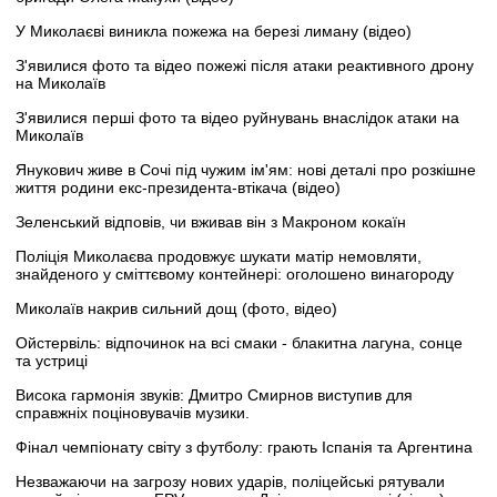
У Миколаєві виникла пожежа на березі лиману (відео)
З'явилися фото та відео пожежі після атаки реактивного дрону
на Миколаїв
З'явилися перші фото та відео руйнувань внаслідок атаки на
Миколаїв
Янукович живе в Сочі під чужим ім'ям: нові деталі про розкішне
життя родини екс-президента-втікача (відео)
Зеленський відповів, чи вживав він з Макроном кокаїн
Поліція Миколаєва продовжує шукати матір немовляти,
знайденого у сміттєвому контейнері: оголошено винагороду
Миколаїв накрив сильний дощ (фото, відео)
Ойстервіль: відпочинок на всі смаки - блакитна лагуна, сонце
та устриці
Висока гармонія звуків: Дмитро Смирнов виступив для
справжніх поціновувачів музики.
Фінал чемпіонату світу з футболу: грають Іспанія та Аргентина
Незважаючи на загрозу нових ударів, поліцейські рятували