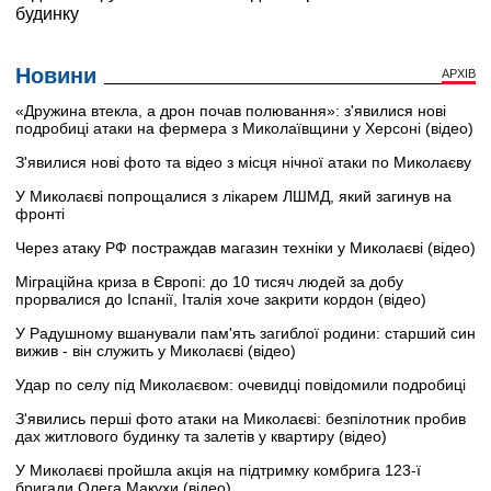
Новини
АРХІВ
«Дружина втекла, а дрон почав полювання»: з'явилися нові
подробиці атаки на фермера з Миколаївщини у Херсоні (відео)
З'явилися нові фото та відео з місця нічної атаки по Миколаєву
У Миколаєві попрощалися з лікарем ЛШМД, який загинув на
фронті
Через атаку РФ постраждав магазин техніки у Миколаєві (відео)
Міграційна криза в Європі: до 10 тисяч людей за добу
прорвалися до Іспанії, Італія хоче закрити кордон (відео)
У Радушному вшанували пам'ять загиблої родини: старший син
вижив - він служить у Миколаєві (відео)
Удар по селу під Миколаєвом: очевидці повідомили подробиці
З'явились перші фото атаки на Миколаєві: безпілотник пробив
дах житлового будинку та залетів у квартиру (відео)
У Миколаєві пройшла акція на підтримку комбрига 123-ї
бригади Олега Макухи (відео)