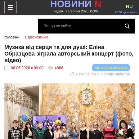
НОВИНИ
N
R
U
неділя, 9 Серпня 2026 15:06
1628 днів війни
ГОЛОВНА
ВІДЕОНОВИНИ
Музика від серця та для душі: Еліна
Образцова зіграла авторський концерт (фото,
відео)
читать на русском
06.06.2026 в 09:00
4886
L`Existentialiste du Temps moderne