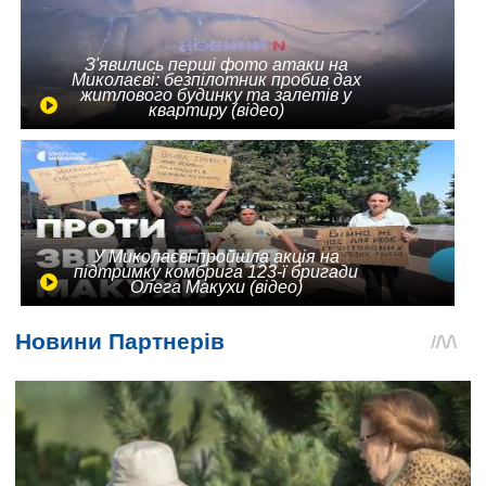
З'явились перші фото атаки на
Миколаєві: безпілотник пробив дах
житлового будинку та залетів у
квартиру (відео)
У Миколаєві пройшла акція на
підтримку комбрига 123-ї бригади
Олега Макухи (відео)