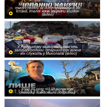
Міграційна криза в Європі: до 10
тисяч людей за добу прорвалися до
Іспанії, Італія хоче закрити кордон
(відео)
У Радушному вшанували пам'ять
загиблої родини: старший син вижив
- він служить у Миколаєві (відео)
Удар по селу під Миколаєвом:
очевидці повідомили подробиці