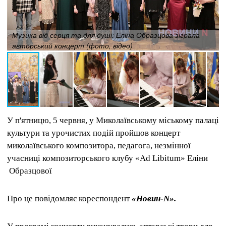
Музика від серця та для душі: Еліна Образцова зіграла
авторський концерт (фото, відео)
У п'ятницю, 5 червня, у Миколаївському міському палаці
культури та урочистих подій пройшов концерт
миколаївського композитора, педагога, незмінної
учасниці композиторського клубу «Ad Libitum» Еліни
Образцової
Про це повідомляє кореспондент
«Новин-N».