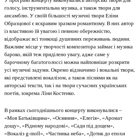
У програмі концерту виконувались авторські твори для
голосу, інструментальна музика, а також твори для
ансамблю. У своїй більшості музичні твори Еліни
Образцової є яскравим зразком романтизму. В них автор
із властивою їй увагою і певною обережністю,
відображає всі тонкощі душевних переживань людини.
Важливе місце у творчості композитора займає і музика
бароко, якій теж приділено увагу, адже саме у
барочному багатоголоссі можна найповніше розкрити
усі музичні задуми. Окремо відзначимо і вокальні твори,
які представлені вокалізом, а також піснями як на
авторські тексти, так і на твори сучасних українських
поетів, зокрема Ліни Костенко.
В рамках сьогоднішнього концерту виконувалися –
«Моя Батьківщина», «Осяяння», «Елегія», «Аромат
дощу», «Рідному народові», «Сади під дощем»,
«Вокаліз g-moll», «Частинка неба», «Дотик до епохи