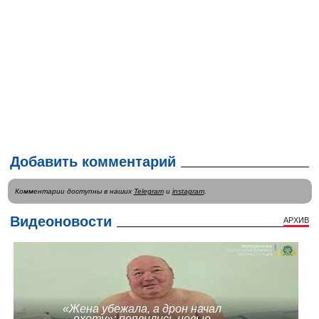
Добавить комментарий
Комментарии доступны в наших
Telegram
и
instagram
.
Видеоновости
АРХИВ
«Жена убежала, а дрон начал
охоту»: появились новые