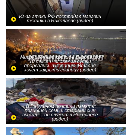
Из-за атаки РФ пострадал магазин
техники в Николаеве (видео)
Миграционный кризис в Европе: до
10 тысяч человек за сутки
прорвались в Испанию, Италия
хочет закрыть границу (видео)
В Радушном почтили память
погибшей семьи: старший сын
выжил — он служит в Николаеве
(видео)