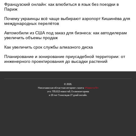
Французский онлайн: как влюбиться в язык без поездки в
Париж
Почему украинцы всё чаще выбирают аэропорт Кишинёва для
международных перелётов
Автомобили из США под заказ для бизнеса: как автодилерам
увеличить объемы продаж
Как увеличить срок службы алмазного диска
Планирование и зонирование приусадебной территории: от
инженерного проектирования до высадки растений
© 2026.
Николаевская областная интернет-газета
«Новости N»
это: 705,613 новостей, 0 комментариев
и 19 лет 5 месяцев 27 дней онлайн.