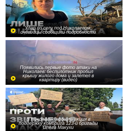
Удар по селу под Николаевом:
очевидцы сообщили подробности
Появились первые фото атаки на
Николаев: беспилотник пробил
крышу жилого дома и залетел в
квартиру (видео)
В Николаеве прошла акция в
поддержку комбрига 123-й бригады
Олега Макухи