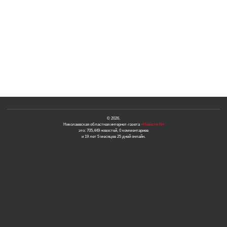
© 2026.
Николаевская областная интернет-газета
«Новости N»
это: 705,449 новостей, 0 комментариев
и 19 лет 5 месяцев 25 дней онлайн.