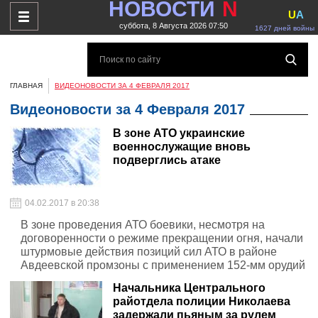
НОВОСТИ
N
U
A
суббота, 8 Августа 2026 07:50
1627 дней войны
ГЛАВНАЯ
ВИДЕОНОВОСТИ ЗА 4 ФЕВРАЛЯ 2017
Видеоновости за 4 Февраля 2017
В зоне АТО украинские
военнослужащие вновь
подверглись атаке
04.02.2017 в 20:38
В зоне проведения АТО боевики, несмотря на
договоренности о режиме прекращении огня, начали
штурмовые действия позиций сил АТО в районе
Авдеевской промзоны с применением 152-мм орудий
и минометов калибра 120 мм
Начальника Центрального
райотдела полиции Николаева
задержали пьяным за рулем