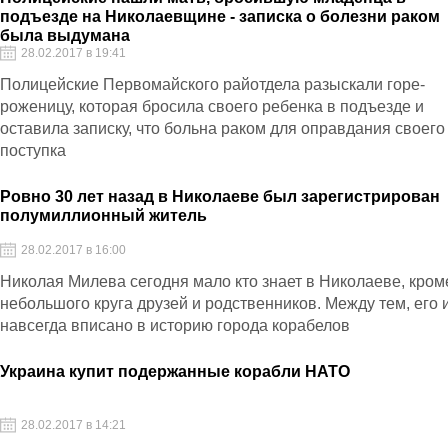
подъезде на Николаевщине - записка о болезни раком
была выдумана
28.02.2017 в 19:41
Полицейские Первомайского райотдела разыскали горе-
роженицу, которая бросила своего ребенка в подъезде и
оставила записку, что больна раком для оправдания своего
поступка
Ровно 30 лет назад в Николаеве был зарегистрирован
полумиллионный житель
28.02.2017 в 16:00
Николая Милева сегодня мало кто знает в Николаеве, кром
небольшого круга друзей и родственников. Между тем, его 
навсегда вписано в историю города корабелов
Украина купит подержанные корабли НАТО
28.02.2017 в 14:21