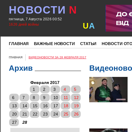
НОВОСТИ
N
пятница, 7 Августа 2026 00:52
U
A
1626 дней войны
ГЛАВНАЯ
ВАЖНЫЕ НОВОСТИ
СТАТЬИ
НОВОСТИ ОТ
ГЛАВНАЯ
ВИДЕОНОВОСТИ ЗА 28 ФЕВРАЛЯ 2017
Архив
Видеоновос
Февраля 2017
1
2
3
4
5
6
7
8
9
10
11
12
13
14
15
16
17
18
19
20
21
22
23
24
25
26
27
28