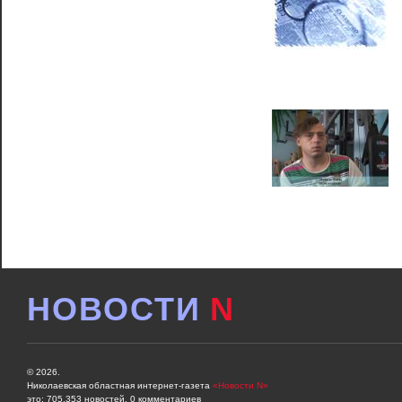
НОВОСТИ
N
© 2026.
Николаевская областная интернет-газета
«Новости N»
это: 705,353 новостей, 0 комментариев