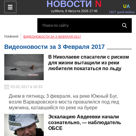
НОВОСТИ
N
U
A
суббота, 8 Августа 2026 17:46
1627 дней войны
ГЛАВНАЯ
ВИДЕОНОВОСТИ ЗА 3 ФЕВРАЛЯ 2017
Видеоновости за 3 Февраля 2017
В Николаеве спасатели с риском
для жизни вытащили из реки
любителя покататься по льду
03.02.2017 в 16:33
Днем в пятницу, 3 февраля, на реке Южный Буг,
возле Варваровского моста провалился под лед
мужчина, катавшийся по реке на буере
Эскалацию Авдеевки начали
сознательно, — наблюдатель
ОБСЕ