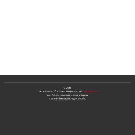
© 2026.
Николаевская областная интернет-газета
«Новости N»
это: 705,387 новостей, 0 комментариев
и 19 лет 5 месяцев 24 дня онлайн.