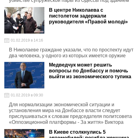
убийстве супружеской пары из Одессы под зданием
Ленинского районного суда г. Николаева
В центре Николаева с
пистолетом задержали
руководителя «Правой молоді»
01.02.2019 в 14:16
В Николаеве граждане указали, что по проспекту идут
два человека, у одного из которых имеется оружие
Медведчук может решить
вопросы по Донбассу и помочь
выйти из экономического тупика
01.02.2019 в 09:30
Для нормализации экономической ситуации и
установления мира на Донбассе власти следует
прислушиваться к словам председателя политсовета
«Оппозиционной платформы - За життя» Виктора
Медведчука
В Киеве столкнулись 5
автомобилей: погибла женщина,