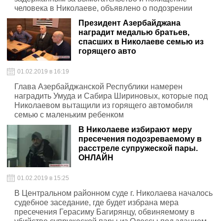
человека в Николаеве, объявлено о подозрении
Президент Азербайджана
наградит медалью братьев,
спасших в Николаеве семью из
горящего авто
01.02.2019 в 16:19
Глава Азербайджанской Республики намерен
наградить Умуда и Сабира Шириновых, которые под
Николаевом вытащили из горящего автомобиля
семью с маленьким ребенком
В Николаеве избирают меру
пресечения подозреваемому в
расстреле супружеской пары.
ОНЛАЙН
01.02.2019 в 15:25
В Центральном районном суде г. Николаева началось
судебное заседание, где будет избрана мера
пресечения Герасиму Багирянцу, обвиняемому в