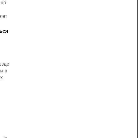
ено
лет
ься
езде
ы в
ых