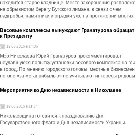
находится старое кладбище. Место захоронения располож
на обрывистом берегу Бугского лимана, в связи с чем
надгробья, памятники и оградки уже на протяжении многих 
постепенно «сползают» в пропасть.
Весовые комплексы вынуждают Гранатурова обращат
к Президенту
19.08.2015 в 14:05
Мэр Николаева Юрий Гранатуров прокомментировал
неудавшуюся попытку установки весового комплекса на въ
в город. По мнению городского головы, местные бизнесмен
погоне «за мегаприбылью» не учитывают интересы рядов
горожан, которые получают в итоге разбитые дороги.
Мероприятия ко Дню независимости в Николаеве
19.08.2015 в 11:34
Николаевщина готовится к празднованию Дня
Государственного флага и Дня независимости Украины.