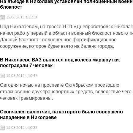
На въезде в Николаев установлен полноценный воен
блокпост
19.08.2015 в 11:13
Под Николаевом, на трассе Н-11 «Днепропетровск-Никола
начал работу первый в области военный блокпост нового т
Данный блокпост - полноценное фортификационное
сооружение, которое будет взято на баланс города.
В Николаеве ВАЗ вылетел под колеса маршрутки:
пострадали 7 человек
19.08.2015 в 10:47
Сегодня ночью на проспекте Октябрьском произошло
столкновение двух транспортных средств, вследствие чего
человек травмированы.
Скончался валютчик, на которого было совершено
нападение в Николаеве
19.08.2015 в 10:32