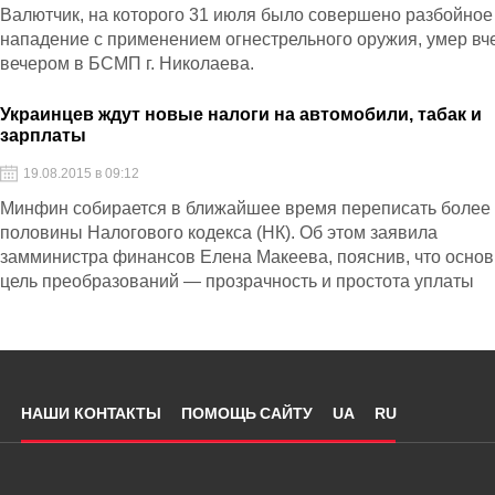
Валютчик, на которого 31 июля было совершено разбойное
нападение с применением огнестрельного оружия, умер вч
вечером в БСМП г. Николаева.
Украинцев ждут новые налоги на автомобили, табак и
зарплаты
19.08.2015 в 09:12
Минфин собирается в ближайшее время переписать более
половины Налогового кодекса (НК). Об этом заявила
замминистра финансов Елена Макеева, пояснив, что осно
цель преобразований — прозрачность и простота уплаты
налогов, которой сейчас нет
НАШИ КОНТАКТЫ
ПОМОЩЬ САЙТУ
UA
RU