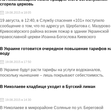
сгорела церковь
19.08.2015 в 18:05
19 августа, в 12:40, в Службу спасения «101» поступило
сообщение о том, что по адресу ул. Щербатова с. Мазурово
Кривоозёрского района возник пожар в здании Украинской
православной церкви Иоанна-Богослова Киевского
патриархата.
В Украине готовится очередное повышение тарифов н
воду
19.08.2015 в 17:50
В Украине будут расти тарифы на услуги водоканалов,
поскольку нынешние – лишь покрывают себестоимость.
В Николаеве кладбище уходит в Бугский лиман
19.08.2015 в 14:30
В Николаеве в микрорайоне Соляные по ул. Береговой