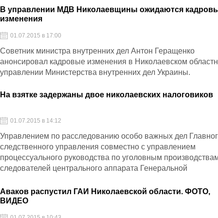
В управлении МДВ Николаевщины ожидаются кадров
изменения
01.07.2015 в 17:00
Советник министра внутренних дел Антон Геращенко
анонсировал кадровые изменения в Николаевском област
управлении Министерства внутренних дел Украины.
На взятке задержаны двое николаевских налоговиков
01.07.2015 в 14:12
Управлением по расследованию особо важных дел Главно
следственного управления совместно с управлением
процессуального руководства по уголовным производства
следователей центрального аппарата Генеральной
прокуратуры Украины задержан начальник отдела уголовн
расследований и старший оперуполномоченный по особо
Аваков распустил ГАИ Николаевской области. ФОТО,
важным делам Главного управления Государственной
ВИДЕО
фискальной службы в Николаевской области.
01.07.2015 в 10:43