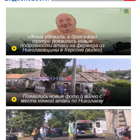
«Жена убежала, а дрон начал
охоту»: появились новые
подробности атаки на фермера из
Николаевщины в Херсоне (видео)
Появились новые фото и видео с
места ночной атаки по Николаеву