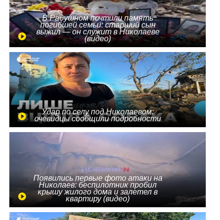
В Радушном почтили память
погибшей семьи: старший сын
выжил — он служит в Николаеве
(видео)
Удар по селу под Николаевом:
очевидцы сообщили подробности
Появились первые фото атаки на
Николаев: беспилотник пробил
крышу жилого дома и залетел в
квартиру (видео)