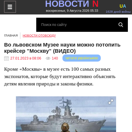
НОВОСТИ
N
U
A
воскресенье, 9 Августа 2026 05:33
1628 дней войны
ГЛАВНАЯ
НОВОСТИ ОТОВСЮДУ
Во львовском Музее науки можно потопить
крейсер "Москву" (ВИДЕО)
читати українською
27.01.2023 в 08:06
140
Кроме «Москвы» в музее есть 100 самых разных
экспонатов, которые будут интерактивно объяснять
детям явления природы и законы физики.