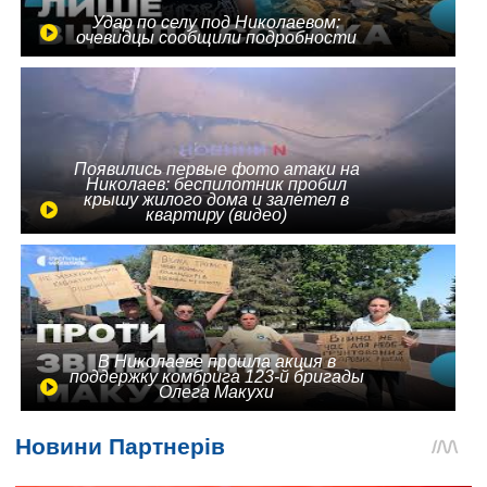
Удар по селу под Николаевом:
очевидцы сообщили подробности
Появились первые фото атаки на
Николаев: беспилотник пробил
крышу жилого дома и залетел в
квартиру (видео)
В Николаеве прошла акция в
поддержку комбрига 123-й бригады
Олега Макухи