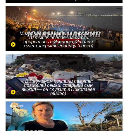
Миграционный кризис в Европе: до
10 тысяч человек за сутки
прорвались в Испанию, Италия
хочет закрыть границу (видео)
В Радушном почтили память
погибшей семьи: старший сын
выжил — он служит в Николаеве
(видео)