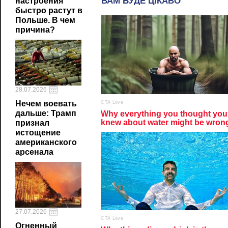
настроения
быстро растут в
Польше. В чем
причина?
28.07.2026
Нечем воевать
дальше: Трамп
признал
истощение
американского
арсенала
27.07.2026
Огненный