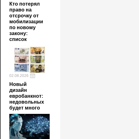
Кто потерял
право на
отсрочку от
мобилизации
по новому
закону:
список
02.08.2026
Новый
дизайн
евробанкнот:
недовольных
будет много