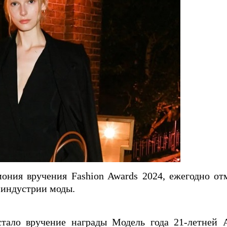
мония вручения Fashion Awards 2024, ежегодно о
 индустрии моды.
тало вручение награды Модель года 21-летней 