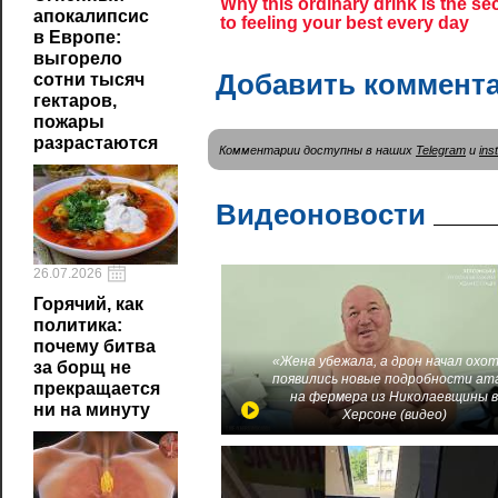
апокалипсис
в Европе:
выгорело
Добавить коммент
сотни тысяч
гектаров,
пожары
разрастаются
Комментарии доступны в наших
Telegram
и
ins
Видеоновости
26.07.2026
Горячий, как
политика:
почему битва
«Жена убежала, а дрон начал охот
за борщ не
появились новые подробности ат
прекращается
на фермера из Николаевщины 
ни на минуту
Херсоне (видео)