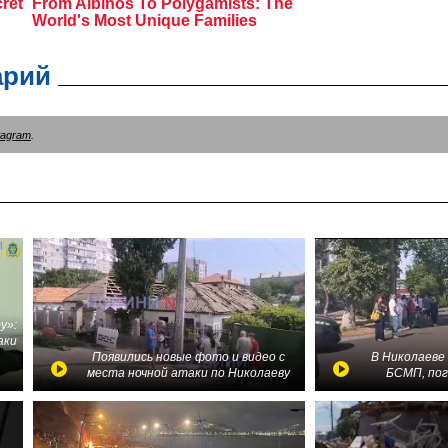
арий
tagram
.
у»:
аки
в
Появились новые фото и видео с
В Николаеве
места ночной атаки по Николаеву
БСМП, по