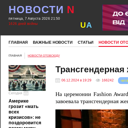
НОВОСТИ
N
пятница, 7 Августа 2026 21:50
U
A
1626 дней войны
ГЛАВНАЯ
ВАЖНЫЕ НОВОСТИ
СТАТЬИ
НОВОСТИ ОТ
ГЛАВНАЯ
НОВОСТИ ОТОВСЮДУ
Трансгендерная
06.12.2024 в 19:29
166242
чита
Сегодня
На церемонии Fashion Award
завоевала трансгендерная ж
Америке
грозит «мать
всех
кризисов»: не
поздоровится