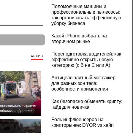
Поломоечные машины и
профессиональные пылесосы:
как организовать эффективную
уборку бизнеса
Какой iPhone выбрать на
вторичном рынке
Переподготовка водителей: как
АРХИВ
эффективно открыть новую
категорию (с B на C или А)
Антицеллюлитный массажер
для разных зон тела:
особенности применения
Как безопасно обменять крипту:
 простились с врачом
гайд для новичка
гибшим на фронте
Роль инфлюенсеров на
крипторынке: DYOR vs хайп