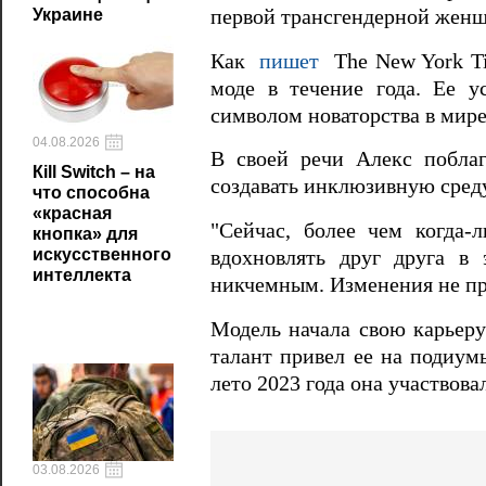
Украине
первой трансгендерной женщ
Как
пишет
The New York Ti
моде в течение года. Ее у
символом новаторства в мире
04.08.2026
В своей речи Алекс поблаг
Кill Switch – на
создавать инклюзивную среду
что способна
«красная
"Сейчас, более чем когда-
кнопка» для
искусственного
вдохновлять друг друга в 
интеллекта
никчемным. Изменения не пр
Модель начала свою карьеру
талант привел ее на подиумы
лето 2023 года она участвовал
03.08.2026