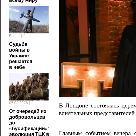
всему миру
Вчера
Судьба
войны в
Украине
решается
в небе
05.08.2026
В Лондоне состоялась цере
От очередей из
влиятельных представителей
добровольцев
до
«бусификации»:
Главным событием вечера с
эволюция ТЦК в