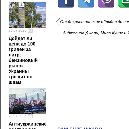
От дохристианских обрядов до с
30.07.2026
Анджелина Джоли, Мила Кунис и 
Дойдет ли
цена до 100
гривен за
литр:
бензиновый
рынок
Украины
трещит по
швам
29.07.2026
Антиукраинские