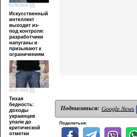
01.08.2026
Искусственный
интеллект
выходит из-
под контроля:
разработчики
напуганы и
призывают к
ограничениям
31.07.2026
Тихая
бедность:
Подписаться:
Google News
доходы
украинцев
упали до
Поделиться:
критической
отметки