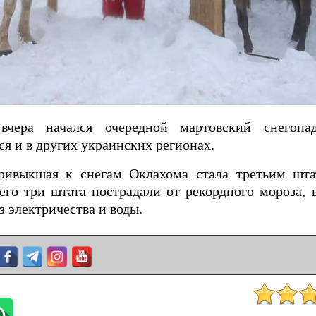
чера начался очередной мартовский снегопа
я и в других украинских регионах.
ривыкшая к снегам Оклахома стала третьим шта
го три штата пострадали от рекордного мороза, в
 электричества и воды.