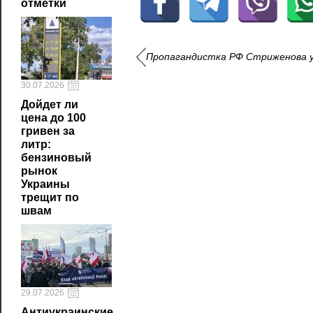
отметки
Пропагандистка РФ Стриженова уп
30.07.2026
Дойдет ли
цена до 100
гривен за
литр:
бензиновый
рынок
Украины
трещит по
швам
29.07.2026
Антиукраинские