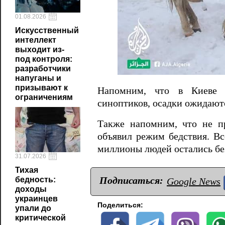
01.08.2026
Искусственный
интеллект
выходит из-
под контроля:
разработчики
напуганы и
призывают к
Напомним, что в Киеве в
ограничениям
синоптиков, осадки ожидаютс
Также напомним, что не п
объявил режим бедствия. Все
миллионы людей остались без
31.07.2026
Тихая
Подписаться:
бедность:
Google News
доходы
украинцев
Поделиться:
упали до
критической