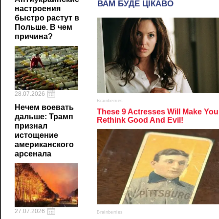
настроения
быстро растут в
Польше. В чем
причина?
28.07.2026
Нечем воевать
дальше: Трамп
признал
истощение
американского
арсенала
27.07.2026