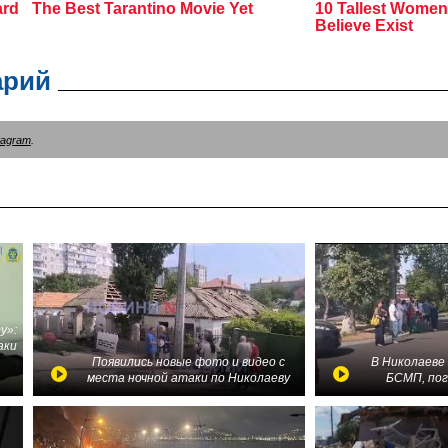
арий
tagram
.
у»:
аки
в
Появились новые фото и видео с
В Николаеве
места ночной атаки по Николаеву
БСМП, по