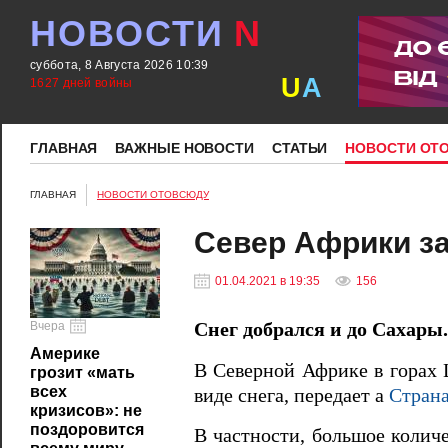
НОВОСТИ
N
суббота, 8 Августа 2026 10:39
U
A
1627 дней войны
ГЛАВНАЯ
ВАЖНЫЕ НОВОСТИ
СТАТЬИ
НОВОСТИ ОТ
ГЛАВНАЯ
НОВОСТИ ОТОВСЮДУ
Север Африки з
01.04.2021 в 19:35
156
Вчера
Снег добрался и до Сахары.
Америке
В Северной Африке в горах
грозит «мать
всех
виде снега, передает а
Стран
кризисов»: не
поздоровится
В частности, большое количе