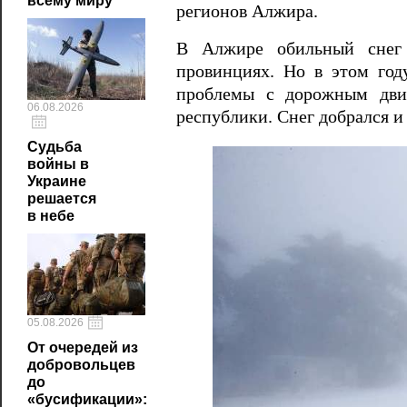
всему миру
регионов Алжира.
В Алжире обильный снег 
провинциях. Но в этом год
проблемы с дорожным движ
06.08.2026
республики. Снег добрался и
Судьба
войны в
Украине
решается
в небе
05.08.2026
От очередей из
добровольцев
до
«бусификации»: