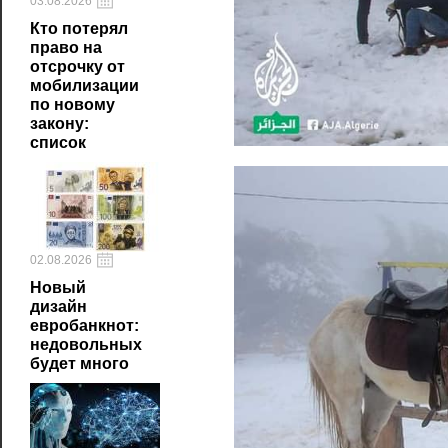
03.08.2026
Кто потерял
право на
отсрочку от
мобилизации
по новому
закону:
список
02.08.2026
Новый
дизайн
евробанкнот:
недовольных
будет много