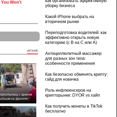
как организовать эффективную
уборку бизнеса
Какой iPhone выбрать на
вторичном рынке
Переподготовка водителей: как
эффективно открыть новую
категорию (с B на C или А)
АРХИВ
Антицеллюлитный массажер
для разных зон тела:
особенности применения
Как безопасно обменять крипту:
гайд для новичка
Роль инфлюенсеров на
 простились с врачом
крипторынке: DYOR vs хайп
гибшим на фронте
Как получить монеты в TikTok
бесплатно