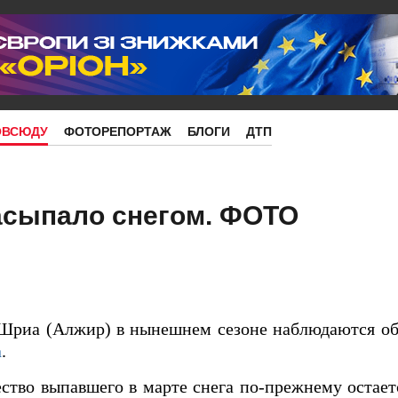
ОВСЮДУ
ФОТОРЕПОРТАЖ
БЛОГИ
ДТП
асыпало снегом. ФОТО
 Шриа (Алжир) в нынешнем сезоне наблюдаются об
а
.
ство выпавшего в марте снега по-прежнему остает