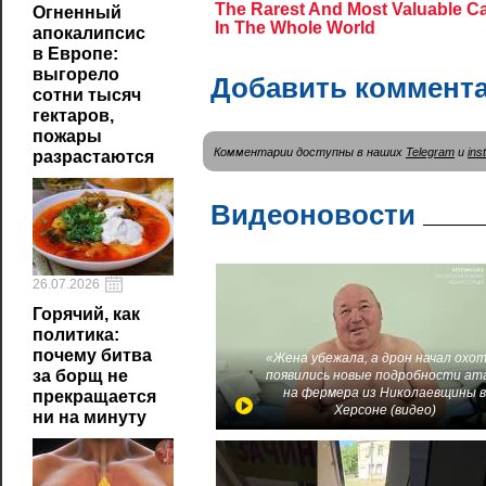
Огненный
апокалипсис
в Европе:
выгорело
Добавить коммент
сотни тысяч
гектаров,
пожары
Комментарии доступны в наших
Telegram
и
ins
разрастаются
Видеоновости
26.07.2026
Горячий, как
политика:
почему битва
«Жена убежала, а дрон начал охот
за борщ не
появились новые подробности ат
на фермера из Николаевщины 
прекращается
Херсоне (видео)
ни на минуту