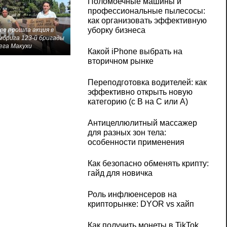
Поломоечные машины и
профессиональные пылесосы:
как организовать эффективную
уборку бизнеса
ве прошла акция в
мбрига 123-й бригады
ега Макухи
Какой iPhone выбрать на
вторичном рынке
Переподготовка водителей: как
эффективно открыть новую
категорию (с B на C или А)
Антицеллюлитный массажер
для разных зон тела:
особенности применения
Как безопасно обменять крипту:
гайд для новичка
Роль инфлюенсеров на
крипторынке: DYOR vs хайп
Как получить монеты в TikTok