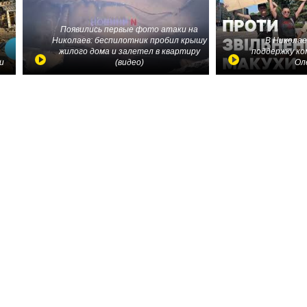
Появились первые фото атаки на
Николаев: беспилотник пробил крышу
В Николае
жилого дома и залетел в квартиру
поддержку ко
и
(видео)
Ол