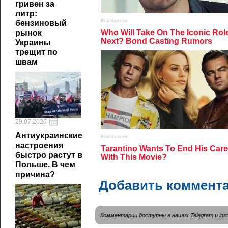
гривен за
литр:
бензиновый
рынок
Украины
трещит по
швам
29.07.2026
Антиукраинские
настроения
быстро растут в
Польше. В чем
причина?
Добавить коммент
Комментарии доступны в наших
Telegram
и
ins