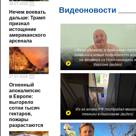
28.07.2026
Видеоновости
Нечем воевать
дальше: Трамп
признал
истощение
американского
арсенала
«Жена убежала, а дрон начал охот
появились новые подробности ат
на фермера из Николаевщины 
Херсоне (видео)
27.07.2026
Огненный
апокалипсис
в Европе:
выгорело
сотни тысяч
Из-за атаки РФ пострадал магаз
гектаров,
техники в Николаеве (видео)
пожары
разрастаются