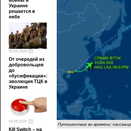
войны в
Украине
решается в
небе
05.08.2026
От очередей из
добровольцев
до
«бусификации»:
эволюция ТЦК в
Украине
04.08.2026
Путешествие во времени: пассажиры
Кill Switch – на