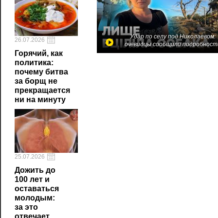
Удар по селу под Николаевом:
26.07.2026
очевидцы сообщили подробност
Горячий, как
политика:
почему битва
за борщ не
прекращается
ни на минуту
25.07.2026
Дожить до
100 лет и
оставаться
молодым:
за это
отвечает