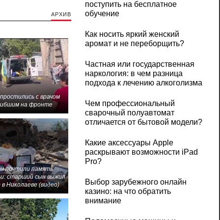
поступить на бесплатное
обучение
АРХИВ
Как носить яркий женский
аромат и не переборщить?
Частная или государственная
наркология: в чем разница
подхода к лечению алкоголизма
 простились с врачом
Чем профессиональный
гибшим на фронте
сварочный полуавтомат
отличается от бытовой модели?
Какие аксессуары Apple
раскрывают возможности iPad
Pro?
м почтили память
и: старший сын выжил
Выбор зарубежного онлайн
 в Николаеве (видео)
казино: на что обратить
внимание