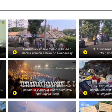
у»:
аки
в
Появились новые фото и видео с
В Николаеве
места ночной атаки по Николаеву
БСМП, по
Миграционный кризис в Европе: до 10
тысяч человек за сутки прорвались в
В Радушно
ин
Испанию, Италия хочет закрыть
погибшей семь
границу (видео)
— он служит