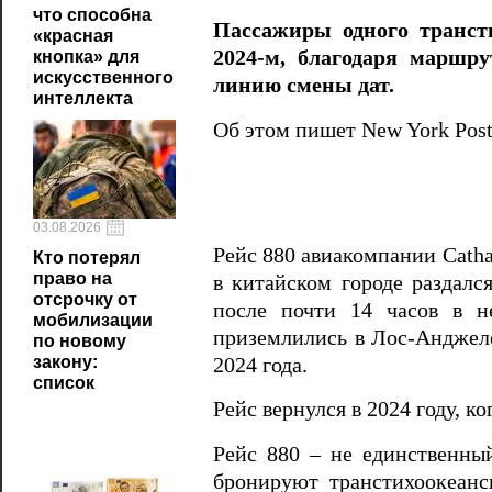
что способна
Пассажиры одного трансти
«красная
2024-м, благодаря маршр
кнопка» для
искусственного
линию смены дат.
интеллекта
Об этом пишет New York Pos
03.08.2026
Рейс 880 авиакомпании Cathay
Кто потерял
право на
в китайском городе раздался
отсрочку от
после почти 14 часов в н
мобилизации
приземлились в Лос-Анджеле
по новому
закону:
2024 года.
список
Рейс вернулся в 2024 году, 
Рейс 880 – не единственны
бронируют транстихоокеанс