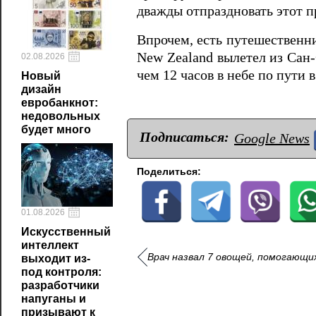
дважды отпраздновать этот п
Впрочем, есть путешественни
New Zealand вылетел из Сан-
02.08.2026
чем 12 часов в небе по пути 
Новый
дизайн
евробанкнот:
недовольных
будет много
Подписаться:
Google News
Поделиться:
01.08.2026
Искусственный
интеллект
Врач назвал 7 овощей, помогающи
выходит из-
под контроля:
разработчики
напуганы и
призывают к