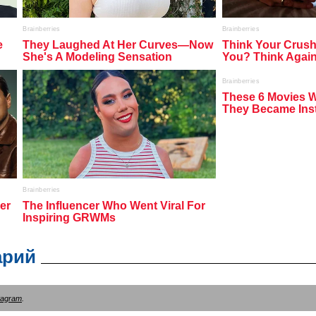
арий
tagram
.