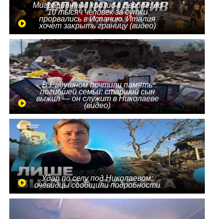
Миграционный кризис в Европе: до
10 тысяч человек за сутки
прорвались в Испанию, Италия
хочет закрыть границу (видео)
В Радушном почтили память
погибшей семьи: старший сын
выжил — он служит в Николаеве
(видео)
Удар по селу под Николаевом:
очевидцы сообщили подробности