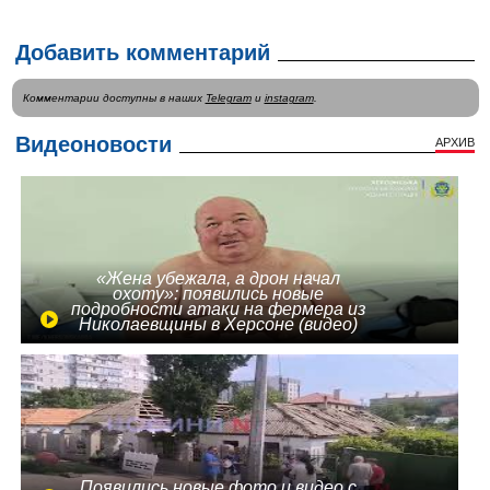
Добавить комментарий
Комментарии доступны в наших
Telegram
и
instagram
.
Видеоновости
АРХИВ
«Жена убежала, а дрон начал
охоту»: появились новые
подробности атаки на фермера из
Николаевщины в Херсоне (видео)
Появились новые фото и видео с