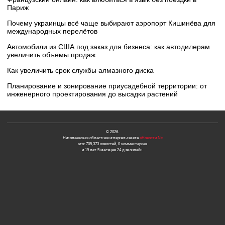
Париж
Почему украинцы всё чаще выбирают аэропорт Кишинёва для
международных перелётов
Автомобили из США под заказ для бизнеса: как автодилерам
увеличить объемы продаж
Как увеличить срок службы алмазного диска
Планирование и зонирование приусадебной территории: от
инженерного проектирования до высадки растений
© 2026.
Николаевская областная интернет-газета
«Новости N»
это: 705,373 новостей, 0 комментариев
и 19 лет 5 месяцев 24 дня онлайн.