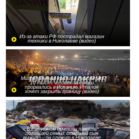
Из-за атаки РФ пострадал магазин
техники в Николаеве (видео)
Миграционный кризис в Европе: до
10 тысяч человек за сутки
прорвались в Испанию, Италия
хочет закрыть границу (видео)
В Радушном почтили память
погибшей семьи: старший сын
выжил — он служит в Николаеве