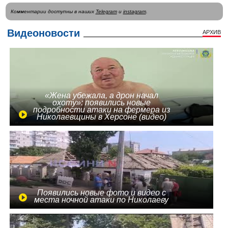
Комментарии доступны в наших
Telegram
и
instagram
.
Видеоновости
АРХИВ
«Жена убежала, а дрон начал
охоту»: появились новые
подробности атаки на фермера из
Николаевщины в Херсоне (видео)
Появились новые фото и видео с
места ночной атаки по Николаеву