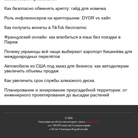
Как безопасно обменять крипту: гайд для новичка
Роль инфлюенсеров на крипторынке: DYOR vs хайп
Как получить монеты в TikTok бесплатно
Французский онлайн: как влюбиться в язык без поездки в
Париж
Почему украинцы всё чаще выбирают аэропорт Кишинёва для
международных перелётов
Автомобили из США под заказ для бизнеса: как автодилерам
увеличить объемы продаж
Как увеличить срок службы алмазного диска
Планирование и зонирование приусадебной территории: от
инженерного проектирования до высадки растений
© 2026.
Николаевская областная интернет-газета
«Новости N»
это: 705,579 новостей, 0 комментариев
и 19 лет 5 месяцев 26 дней онлайн.