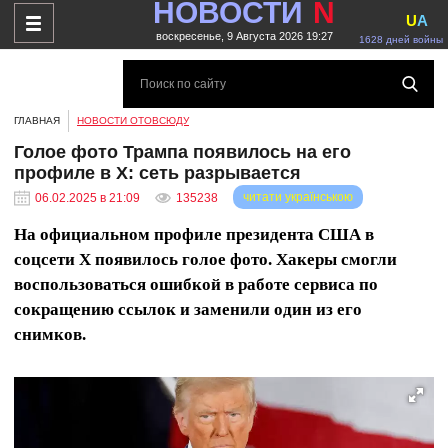
НОВОСТИ
N
U
A
воскресенье, 9 Августа 2026 19:27
1628 дней войны
ГЛАВНАЯ
НОВОСТИ ОТОВСЮДУ
Голое фото Трампа появилось на его
профиле в X: сеть разрывается
читати українською
06.02.2025 в 21:09
135238
На официальном профиле президента США в
соцсети X появилось голое фото. Хакеры смогли
воспользоваться ошибкой в ​​работе сервиса по
сокращению ссылок и заменили один из его
снимков.