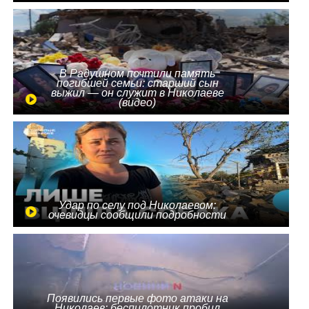
В Радушном почтили память
погибшей семьи: старший сын
выжил — он служит в Николаеве
(видео)
Удар по селу под Николаевом:
очевидцы сообщили подробности
Появились первые фото атаки на
Николаев: беспилотник пробил