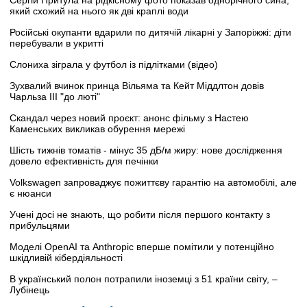
який схожий на нього як дві краплі води
Російські окупанти вдарили по дитячій лікарні у Запоріжжі: діти
перебували в укритті
Слониха зіграла у футбол із підлітками (відео)
Зухвалий вчинок принца Вільяма та Кейт Міддлтон довів
Чарльза III "до люті"
Скандал через новий проєкт: анонс фільму з Настею
Каменських викликав обурення мережі
Шість тижнів томатів - мінус 35 дБ/м жиру: нове дослідження
довело ефективність для печінки
Volkswagen запроваджує пожиттєву гарантію на автомобілі, але
є нюанси
Учені досі не знають, що робити після першого контакту з
прибульцями
Моделі OpenAI та Anthropic вперше помітили у потенційно
шкідливій кібердіяльності
В український полон потрапили іноземці з 51 країни світу, –
Лубінець