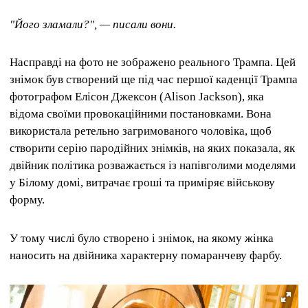
"Його зламали?", — писали вони.
Насправді на фото не зображено реального Трампа. Цей
знімок був створений ще під час першої каденції Трампа
фотографом Елісон Джексон (Alison Jackson), яка
відома своїми провокаційними постановками. Вона
використала ретельно загримованого чоловіка, щоб
створити серію пародійних знімків, на яких показала, як
двійник політика розважається із напівголими моделями
у Білому домі, витрачає гроші та приміряє військову
форму.
У тому числі було створено і знімок, на якому жінка
наносить на двійника характерну помаранчеву фарбу.