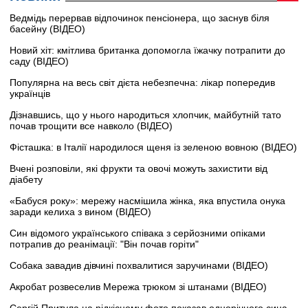
Ведмідь перервав відпочинок пенсіонера, що заснув біля
басейну (ВІДЕО)
Новий хіт: кмітлива британка допомогла їжачку потрапити до
саду (ВІДЕО)
Популярна на весь світ дієта небезпечна: лікар попередив
українців
Дізнавшись, що у нього народиться хлопчик, майбутній тато
почав трощити все навколо (ВІДЕО)
Фісташка: в Італії народилося щеня із зеленою вовною (ВІДЕО)
Вчені розповіли, які фрукти та овочі можуть захистити від
діабету
«Бабуся року»: мережу насмішила жінка, яка впустила онука
заради келиха з вином (ВІДЕО)
Син відомого українського співака з серйозними опіками
потрапив до реанімації: "Він почав горіти"
Собака завадив дівчині похвалитися заручинами (ВІДЕО)
Акробат розвеселив Мережа трюком зі штанами (ВІДЕО)
Сергій Притула на рідкісному фото показав однорічного сина,