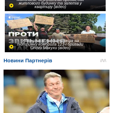
житлового будинку та залетів у
квартиру (відео)
У Миколаєві пройшла акція на
підтримку комбрига 123-ї бригади
Олега Макухи (відео)