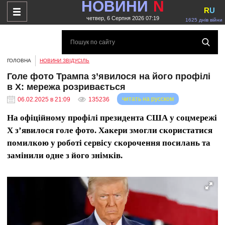
НОВИНИ
N
R
U
четвер, 6 Серпня 2026 07:19
1625 днів війни
ГОЛОВНА
НОВИНИ ЗВІДУСІЛЬ
Голе фото Трампа з’явилося на його профілі
в X: мережа розривається
читать на русском
06.02.2025 в 21:09
135236
На офіційному профілі президента США у соцмережі
X з’явилося голе фото. Хакери змогли скористатися
помилкою у роботі сервісу скорочення посилань та
замінили одне з його знімків.