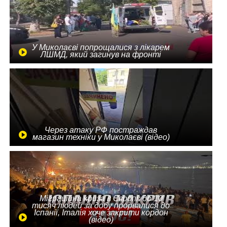
У Миколаєві попрощалися з лікарем
ЛШМД, який загинув на фронті
Через атаку РФ постраждав
магазин техніки у Миколаєві (відео)
Міграційна криза в Європі: до 10
тисяч людей за добу прорвалися до
Іспанії, Італія хоче закрити кордон
(відео)