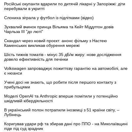
Російські окупанти вдарили по дитячій лікарні у Запоріжжі: діти
перебували в укритті
Слониха зіграла у футбол із підлітками (відео)
Зухвалий вчинок принца Вільяма та Кейт Міддлтон довів
Чарльза III "до люті"
Скандал через новий проєкт: анонс фільму з Настею
Каменських викликав обурення мережі
Шість тижнів томатів - мінус 35 дБ/м жиру: нове дослідження
довело ефективність для печінки
Volkswagen запроваджує пожиттєву гарантію на автомобілі, але
є нюанси
Учені досі не знають, що робити після першого контакту з
прибульцями
Моделі OpenAI та Anthropic вперше помітили у потенційно
шкідливій кібердіяльності
В український полон потрапили іноземці з 51 країни світу, –
Лубінець
Коригував удари рф та збирав дані про ППО - на Миколаївщині
піде під суд зрадник