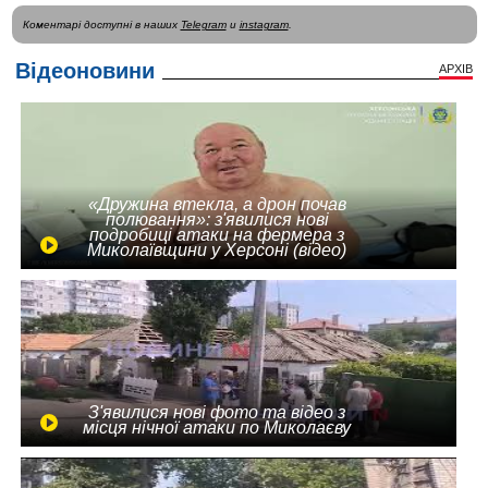
Коментарі доступні в наших
Telegram
и
instagram
.
Відеоновини
АРХІВ
«Дружина втекла, а дрон почав
полювання»: з'явилися нові
подробиці атаки на фермера з
Миколаївщини у Херсоні (відео)
З'явилися нові фото та відео з
місця нічної атаки по Миколаєву