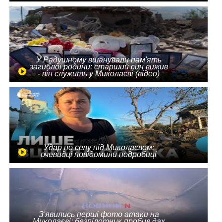
У Радушному вшанували пам'ять
загиблої родини: старший син вижив
- він служить у Миколаєві (відео)
Удар по селу під Миколаєвом:
очевидці повідомили подробиці
З'явились перші фото атаки на
Миколаєві: безпілотник пробив дах