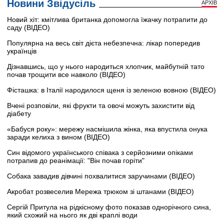
Новини Звідусіль
АРХІВ
Новий хіт: кмітлива британка допомогла їжачку потрапити до
саду (ВІДЕО)
Популярна на весь світ дієта небезпечна: лікар попередив
українців
Дізнавшись, що у нього народиться хлопчик, майбутній тато
почав трощити все навколо (ВІДЕО)
Фісташка: в Італії народилося щеня із зеленою вовною (ВІДЕО)
Вчені розповіли, які фрукти та овочі можуть захистити від
діабету
«Бабуся року»: мережу насмішила жінка, яка впустила онука
заради келиха з вином (ВІДЕО)
Син відомого українського співака з серйозними опіками
потрапив до реанімації: "Він почав горіти"
Собака завадив дівчині похвалитися заручинами (ВІДЕО)
Акробат розвеселив Мережа трюком зі штанами (ВІДЕО)
Сергій Притула на рідкісному фото показав однорічного сина,
який схожий на нього як дві краплі води