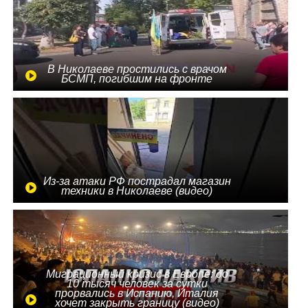
В Николаеве простились с врачом
БСМП, погибшим на фронте
Из-за атаки РФ пострадал магазин
техники в Николаеве (видео)
Миграционный кризис в Европе: до
10 тысяч человек за сутки
прорвались в Испанию, Италия
хочет закрыть границу (видео)