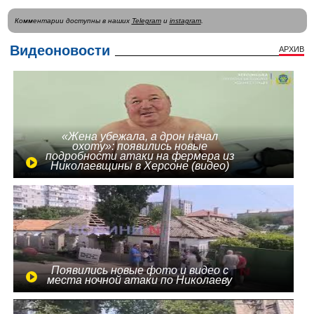
Комментарии доступны в наших
Telegram
и
instagram
.
Видеоновости
АРХИВ
«Жена убежала, а дрон начал
охоту»: появились новые
подробности атаки на фермера из
Николаевщины в Херсоне (видео)
Появились новые фото и видео с
места ночной атаки по Николаеву