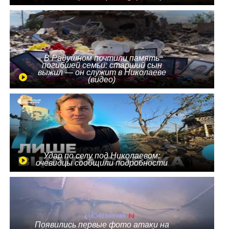
В Радушном почтили память
погибшей семьи: старший сын
выжил — он служит в Николаеве
(видео)
Удар по селу под Николаевом:
очевидцы сообщили подробности
Появились первые фото атаки на