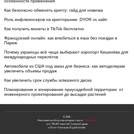
особенности применения
Как безопасно обменять крипту: гайд для новичка
Роль инфлюенсеров на крипторынке: DYOR vs хайп
Как получить монеты в TikTok бесплатно
Французский онлайн: как влюбиться в язык без поездки в
Париж
Почему украинцы всё чаще выбирают аэропорт Кишинёва для
международных перелётов
Автомобили из США под заказ для бизнеса: как автодилерам
увеличить объемы продаж
Как увеличить срок службы алмазного диска
Планирование и зонирование приусадебной территории: от
инженерного проектирования до высадки растений
© 2026.
Николаевская областная интернет-газета
«Новости N»
это: 705,497 новостей, 0 комментариев
и 19 лет 5 месяцев 25 дней онлайн.