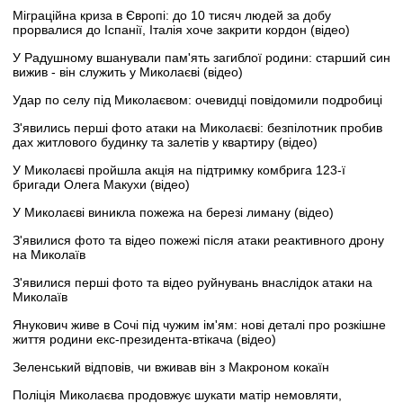
Міграційна криза в Європі: до 10 тисяч людей за добу
прорвалися до Іспанії, Італія хоче закрити кордон (відео)
У Радушному вшанували пам'ять загиблої родини: старший син
вижив - він служить у Миколаєві (відео)
Удар по селу під Миколаєвом: очевидці повідомили подробиці
З'явились перші фото атаки на Миколаєві: безпілотник пробив
дах житлового будинку та залетів у квартиру (відео)
У Миколаєві пройшла акція на підтримку комбрига 123-ї
бригади Олега Макухи (відео)
У Миколаєві виникла пожежа на березі лиману (відео)
З'явилися фото та відео пожежі після атаки реактивного дрону
на Миколаїв
З'явилися перші фото та відео руйнувань внаслідок атаки на
Миколаїв
Янукович живе в Сочі під чужим ім'ям: нові деталі про розкішне
життя родини екс-президента-втікача (відео)
Зеленський відповів, чи вживав він з Макроном кокаїн
Поліція Миколаєва продовжує шукати матір немовляти,