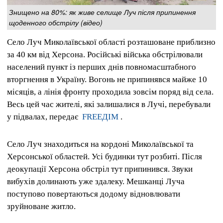
Знищено на 80%: як живе селище Луч після припинення
щоденного обстрілу (відео)
Село Луч Миколаївської області розташоване приблизно
за 40 км від Херсона.
Російські війська обстрілювали
населений пункт із перших днів повномасштабного
вторгнення в Україну.
Вогонь не припинявся майже 10
місяців, а лінія фронту проходила зовсім поряд від села.
Весь цей час жителі, які залишалися в Лучі, перебували
у підвалах, передає
FREEДІМ
.
Село Луч знаходиться на кордоні Миколаївської та
Херсонської областей.
Усі будинки тут розбиті.
Після
деокупації Херсона обстріл тут припинився.
Звуки
вибухів долинають уже здалеку.
Мешканці Луча
поступово повертаються додому відновлювати
зруйноване житло.