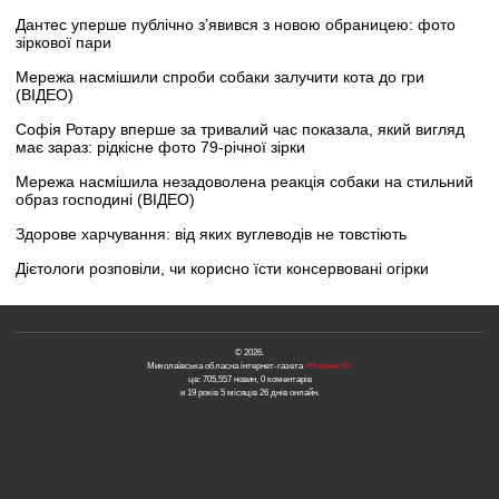
Дантес уперше публічно з’явився з новою обраницею: фото
зіркової пари
Мережа насмішили спроби собаки залучити кота до гри
(ВІДЕО)
Софія Ротару вперше за тривалий час показала, який вигляд
має зараз: рідкісне фото 79-річної зірки
Мережа насмішила незадоволена реакція собаки на стильний
образ господині (ВІДЕО)
Здорове харчування: від яких вуглеводів не товстіють
Дієтологи розповіли, чи корисно їсти консервовані огірки
© 2026.
Миколаївська обласна інтернет-газета
«Новини N»
це: 705,557 новин, 0 коментарів
и 19 років 5 місяців 26 днів онлайн.