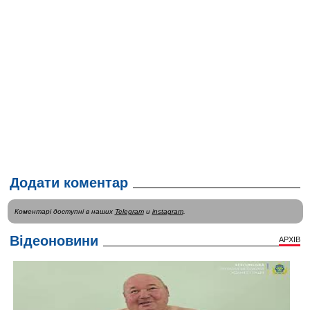
Додати коментар
Коментарі доступні в наших
Telegram
и
instagram
.
Відеоновини
АРХІВ