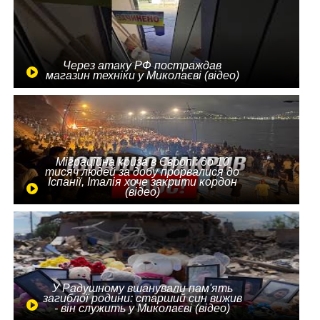
Через атаку РФ постраждав
магазин техніки у Миколаєві (відео)
Міграційна криза в Європі: до 10
тисяч людей за добу прорвалися до
Іспанії, Італія хоче закрити кордон
(відео)
У Радушному вшанували пам'ять
загиблої родини: старший син вижив
- він служить у Миколаєві (відео)