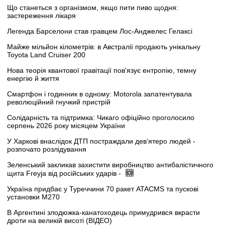
Що станеться з організмом, якщо пити пиво щодня:
застереження лікаря
Легенда Барселони став гравцем Лос-Анджелес Гелаксі
Майже мільйон кілометрів: в Австралії продають унікальну
Toyota Land Cruiser 200
Нова теорія квантової гравітації пов'язує ентропію, темну
енергію й життя
Смартфон і годинник в одному: Motorola запатентувала
революційний гнучкий пристрій
Солідарність та підтримка: Чикаго офіційно проголосило
серпень 2026 року місяцем України
У Харкові внаслідок ДТП постраждали дев’ятеро людей -
розпочато розлідування
Зеленський закликав захистити виробництво антибалістичного
щита Freyja від російських ударів -
Україна придбає у Туреччини 70 ракет ATACMS та пускові
установки M270
В Аргентині злодюжка-канатоходець примудрився вкрасти
дроти на великій висоті (ВІДЕО)