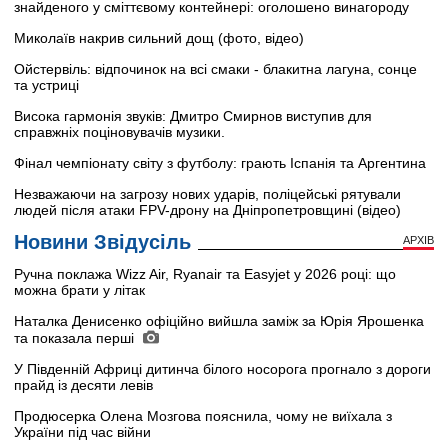
знайденого у сміттєвому контейнері: оголошено винагороду
Миколаїв накрив сильний дощ (фото, відео)
Ойстервіль: відпочинок на всі смаки - блакитна лагуна, сонце
та устриці
Висока гармонія звуків: Дмитро Смирнов виступив для
справжніх поціновувачів музики.
Фінал чемпіонату світу з футболу: грають Іспанія та Аргентина
Незважаючи на загрозу нових ударів, поліцейські рятували
людей після атаки FPV-дрону на Дніпропетровщині (відео)
Новини Звідусіль
АРХІВ
Ручна поклажа Wizz Air, Ryanair та Easyjet у 2026 році: що
можна брати у літак
Наталка Денисенко офіційно вийшла заміж за Юрія Ярошенка
та показала перші
У Південній Африці дитинча білого носорога прогнало з дороги
прайд із десяти левів
Продюсерка Олена Мозгова пояснила, чому не виїхала з
України під час війни