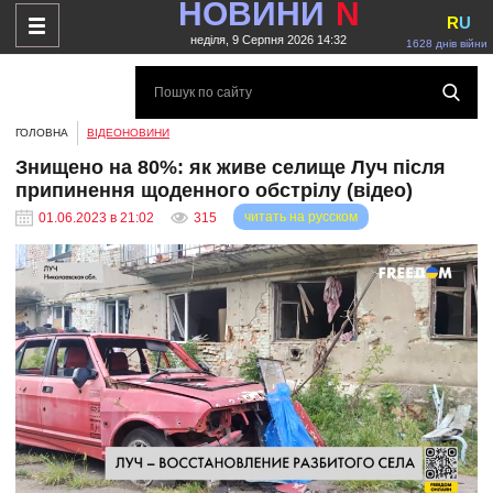
НОВИНИ
N
R
U
неділя, 9 Серпня 2026 14:32
1628 днів війни
ГОЛОВНА
ВІДЕОНОВИНИ
Знищено на 80%: як живе селище Луч після
припинення щоденного обстрілу (відео)
читать на русском
01.06.2023 в 21:02
315