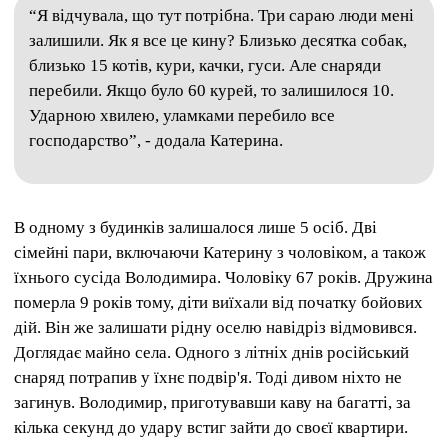
“Я відчувала, що тут потрібна.
Три сараю люди мені
залишили.
Як я все це кину?
Близько десятка собак,
близько 15 котів, кури, качки, гуси.
Але снаряди
перебили.
Якщо було 60 курей, то залишилося 10.
Ударною хвилею, уламками перебило все
господарство”, - додала Катерина.
В одному з будинків залишалося лише 5 осіб.
Дві
сімейні пари, включаючи Катерину з чоловіком, а також
їхнього сусіда Володимира.
Чоловіку 67 років.
Дружина
померла 9 років тому, діти виїхали від початку бойових
дій.
Він же залишати рідну оселю навідріз відмовився.
Доглядає майно села.
Одного з літніх днів російський
снаряд потрапив у їхнє подвір'я.
Тоді дивом ніхто не
загинув.
Володимир, приготувавши каву на багатті, за
кілька секунд до удару встиг зайти до своєї квартири.