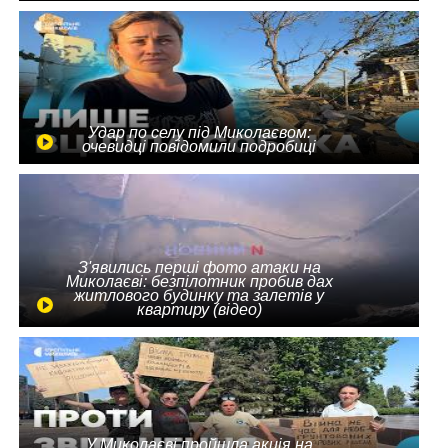
Удар по селу під Миколаєвом:
очевидці повідомили подробиці
З'явились перші фото атаки на
Миколаєві: безпілотник пробив дах
житлового будинку та залетів у
квартиру (відео)
У Миколаєві пройшла акція на