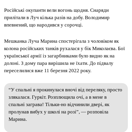
Російські окупанти вели вогонь щодня.
Снаряди
прилітали в Луч кілька разів на добу.
Володимир
впевнений, що народився у сорочці.
Мешканка Луча Марина спостерігала з чоловіком як
колона російських танків рухалася у бік Миколаєва.
Бої
української армії із загарбниками було видно як на
долоні.
З дому пара вирішила не їхати.
До підвалу
переселилися вже 11 березня 2022 року.
“У спальні я прокинулася вночі від переляку, просто
злякалася.
Гуркіт.
Розплющила очі, а в мене в
спальні заграва!
Тільки-но відчинили двері, як
пролунав вибух у школі на розі”, — розповіла
Марина.