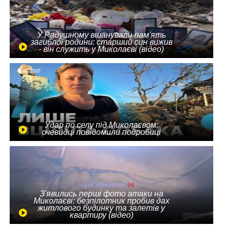
У Радушному вшанували пам'ять
загиблої родини: старший син вижив
- він служить у Миколаєві (відео)
Удар по селу під Миколаєвом:
очевидці повідомили подробиці
З'явились перші фото атаки на
Миколаєві: безпілотник пробив дах
житлового будинку та залетів у
квартиру (відео)