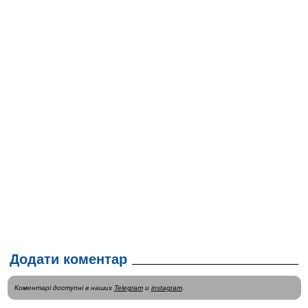
Додати коментар
Коментарі доступні в наших
Telegram
и
instagram
.