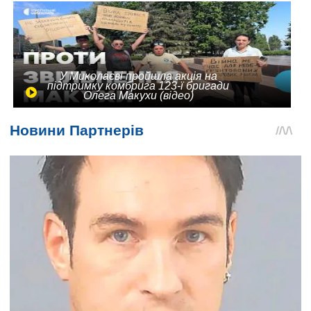
У Миколаєві пройшла акція на
підтримку комбрига 123-ї бригади
Олега Макухи (відео)