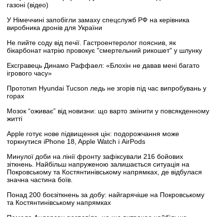
газоні (відео)
У Німеччині запобігли замаху спецслужб РФ на керівника
виробника дронів для України
Не пийте соду від печії. Гастроентеролог пояснив, як
бікарбонат натрію провокує "смертельний рикошет" у шлунку
Ексгравець Динамо Раффаел: «Блохін не давав мені багато
ігрового часу»
Прототип Hyundai Tucson ледь не згорів під час випробувань у
горах
Мозок “оживає” від новизни: що варто змінити у повсякденному
житті
Apple готує нове підвищення цін: подорожчання може
торкнутися iPhone 18, Apple Watch і AirPods
Минулої доби на лінії фронту зафіксували 216 бойових
зіткнень. Найбільш напруженою залишається ситуація на
Покровському та Костянтинівському напрямках, де відбулася
значна частина боїв.
Понад 200 боєзіткнень за добу: найгарячіше на Покровському
та Костянтинівському напрямках