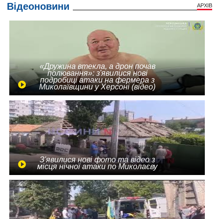
Відеоновини
АРХІВ
«Дружина втекла, а дрон почав
полювання»: з'явилися нові
подробиці атаки на фермера з
Миколаївщини у Херсоні (відео)
З'явилися нові фото та відео з
місця нічної атаки по Миколаєву