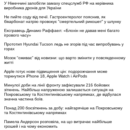
У Німеччині запобігли замаху спецслужб РФ на керівника
виробника дронів для України
Не пийте соду від печії. Гастроентеролог пояснив, як
бікарбонат натрію провокує "смертельний рикошет" у шлунку
Ексгравець Динамо Раффаел: «Блохін не давав мені багато
ігрового часу»
Прототип Hyundai Tucson ледь не згорів під час випробувань у
горах
Мозок “оживає” від новизни: що варто змінити у повсякденному
житті
Apple готує нове підвищення цін: подорожчання може
торкнутися iPhone 18, Apple Watch і AirPods
Минулої доби на лінії фронту зафіксували 216 бойових
зіткнень. Найбільш напруженою залишається ситуація на
Покровському та Костянтинівському напрямках, де відбулася
значна частина боїв.
Понад 200 боєзіткнень за добу: найгарячіше на Покровському
та Костянтинівському напрямках
Памела Андерсон розповіла, на що витрачає найбільше
грошей і на чому економить