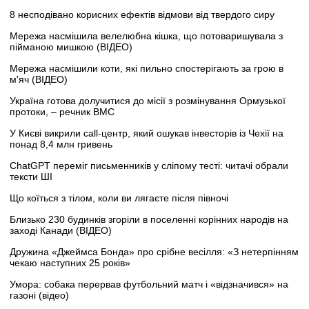
8 несподівано корисних ефектів відмови від твердого сиру
Мережа насмішила велелюбна кішка, що потоваришувала з
пійманою мишкою (ВІДЕО)
Мережа насмішили коти, які пильно спостерігають за грою в
м'яч (ВІДЕО)
Україна готова долучитися до місії з розмінування Ормузької
протоки, – речник ВМС
У Києві викрили call-центр, який ошукав інвесторів із Чехії на
понад 8,4 млн гривень
ChatGPT переміг письменників у сліпому тесті: читачі обрали
тексти ШІ
Що коїться з тілом, коли ви лягаєте після півночі
Близько 230 будинків згоріли в поселенні корінних народів на
заході Канади (ВІДЕО)
Дружина «Джеймса Бонда» про срібне весілля: «З нетерпінням
чекаю наступних 25 років»
Умора: собака перервав футбольний матч і «відзначився» на
газоні (відео)