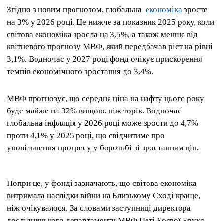
Згідно з новим прогнозом, глобальна
економіка
зросте
на 3% у 2026 році. Це нижче за показник 2025 року, коли
світова економіка зросла на 3,5%, а також менше від
квітневого прогнозу МВФ, який передбачав ріст на рівні
3,1%. Водночас у 2027 році фонд очікує прискорення
темпів економічного зростання до 3,4%.
МВФ прогнозує, що середня ціна на нафту цього року
буде майже на 32% вищою, ніж торік. Водночас
глобальна інфляція у 2026 році може зрости до 4,7%
проти 4,1% у 2025 році, що свідчитиме про
уповільнення прогресу у боротьбі зі зростанням цін.
Попри це, у фонді зазначають, що світова економіка
витримала наслідки війни на Близькому Сході краще,
ніж очікувалося. За словами заступниці директора
дослідницького департаменту МВФ Петі Коєвої Брукс,