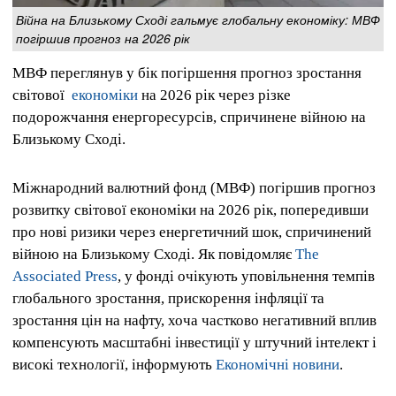
Війна на Близькому Сході гальмує глобальну економіку: МВФ
погіршив прогноз на 2026 рік
МВФ переглянув у бік погіршення прогноз зростання
світової
економіки
на 2026 рік через різке
подорожчання енергоресурсів, спричинене війною на
Близькому Сході.
Міжнародний валютний фонд (МВФ) погіршив прогноз
розвитку світової економіки на 2026 рік, попередивши
про нові ризики через енергетичний шок, спричинений
війною на Близькому Сході. Як повідомляє
The
Associated Press
, у фонді очікують уповільнення темпів
глобального зростання, прискорення інфляції та
зростання цін на нафту, хоча частково негативний вплив
компенсують масштабні інвестиції у штучний інтелект і
високі технології, інформують
Економічні новини
.