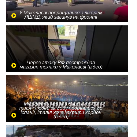
У Миколаєві попрощалися з лікарем
ЛШМД, який загинув на фронті
Через атаку РФ постраждав
магазин техніки у Миколаєві (відео)
Міграційна криза в Європі: до 10
тисяч людей за добу прорвалися до
Іспанії, Італія хоче закрити кордон
(відео)