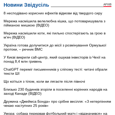
Новини Звідусіль
АРХІВ
8 несподівано корисних ефектів відмови від твердого сиру
Мережа насмішила велелюбна кішка, що потоваришувала з
пійманою мишкою (ВІДЕО)
Мережа насмішили коти, які пильно спостерігають за грою в
м'яч (ВІДЕО)
Україна готова долучитися до місії з розмінування Ормузької
протоки, – речник ВМС
У Києві викрили call-центр, який ошукав інвесторів із Чехії на
понад 8,4 млн гривень
ChatGPT переміг письменників у сліпому тесті: читачі обрали
тексти ШІ
Що коїться з тілом, коли ви лягаєте після півночі
Близько 230 будинків згоріли в поселенні корінних народів на
заході Канади (ВІДЕО)
Дружина «Джеймса Бонда» про срібне весілля: «З нетерпінням
чекаю наступних 25 років»
Умора: собака перервав футбольний матч і «відзначився» на