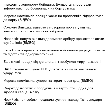
Інцидент в аеропорту Лейпцига: Бундестаг спростував
інформацію про боєприпаси на борту літака
Мережа насмішила реакція хаски на пропозицію відправитися
до парку (ВІДЕО)
Соломія Вітвіцька відверто заговорила про вагу під час
вагітності та скільки кіло вже набрала
Новий хіт: папуга вирішив допомогти арбітру проконтролювати
футболістів (ВІДЕО)
Леся Нікітюк приїхала з нареченим-військовим до рідного міста
та підстригла однорічного сина
Ефективні поради від дієтолога: як позбутися жиру на животі
НАТО терміново шукає ППО для України після масованого
удару Росії
Мережа насмішила суперечка горил через дощ (ВІДЕО)
Секрет довголіття: 7 продуктів, які варто їсти щодня для
здоров’я серця і мозку
Новий хіт: три собаки поєднали зусилля заради їжі господаря
(ВІДЕО)