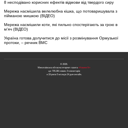
8 несподівано корисних ефектів відмови від твердого сиру
Мережа насмішила велелюбна кішка, що потоваришувала з
пійманою мишкою (ВІДЕО)
Мережа насмішили коти, які пильно спостерігають за грою в
м'яч (ВІДЕО)
Україна готова долучитися до місії з розмінування Ормузької
протоки, – речник ВМС
© 2026.
Миколаївська обласна інтернет-газета
«Новини N»
це: 705,381 новин, 0 коментарів
и 19 років 5 місяців 24 дня онлайн.