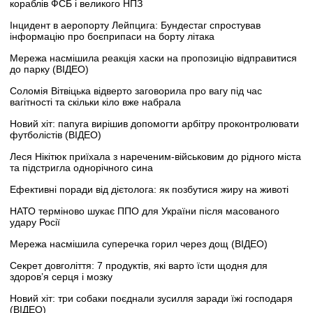
кораблів ФСБ і великого НПЗ
Інцидент в аеропорту Лейпцига: Бундестаг спростував
інформацію про боєприпаси на борту літака
Мережа насмішила реакція хаски на пропозицію відправитися
до парку (ВІДЕО)
Соломія Вітвіцька відверто заговорила про вагу під час
вагітності та скільки кіло вже набрала
Новий хіт: папуга вирішив допомогти арбітру проконтролювати
футболістів (ВІДЕО)
Леся Нікітюк приїхала з нареченим-військовим до рідного міста
та підстригла однорічного сина
Ефективні поради від дієтолога: як позбутися жиру на животі
НАТО терміново шукає ППО для України після масованого
удару Росії
Мережа насмішила суперечка горил через дощ (ВІДЕО)
Секрет довголіття: 7 продуктів, які варто їсти щодня для
здоров’я серця і мозку
Новий хіт: три собаки поєднали зусилля заради їжі господаря
(ВІДЕО)