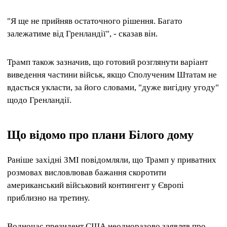
"Я ще не прийняв остаточного рішення. Багато
залежатиме від Гренландії", - сказав він.
Трамп також зазначив, що готовий розглянути варіант
виведення частини військ, якщо Сполученим Штатам не
вдасться укласти, за його словами, "дуже вигідну угоду"
щодо Гренландії.
Що відомо про плани Білого дому
Раніше західні ЗМІ повідомляли, що Трамп у приватних
розмовах висловлював бажання скоротити
американський військовий контингент у Європі
приблизно на третину.
Водночас президент США неодноразово заявляв про