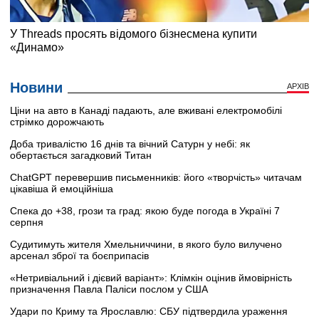
Новини
АРХІВ
Ціни на авто в Канаді падають, але вживані електромобілі
стрімко дорожчають
Доба тривалістю 16 днів та вічний Сатурн у небі: як
обертається загадковий Титан
ChatGPT перевершив письменників: його «творчість» читачам
цікавіша й емоційніша
Спека до +38, грози та град: якою буде погода в Україні 7
серпня
Судитимуть жителя Хмельниччини, в якого було вилучено
арсенал зброї та боєприпасів
«Нетривіальний і дієвий варіант»: Клімкін оцінив ймовірність
призначення Павла Паліси послом у США
Удари по Криму та Ярославлю: СБУ підтвердила ураження