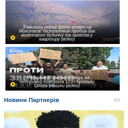
З'явились перші фото атаки на
Миколаєві: безпілотник пробив дах
житлового будинку та залетів у
квартиру (відео)
У Миколаєві пройшла акція на
підтримку комбрига 123-ї бригади
Олега Макухи (відео)