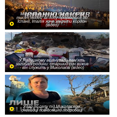
Міграційна криза в Європі: до 10
тисяч людей за добу прорвалися до
Іспанії, Італія хоче закрити кордон
(відео)
У Радушному вшанували пам'ять
загиблої родини: старший син вижив
- він служить у Миколаєві (відео)
Удар по селу під Миколаєвом:
очевидці повідомили подробиці