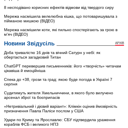
8 несподівано корисних ефектів відмови від твердого сиру
Мережа насмішила велелюбна кішка, що потоваришувала з
пійманою мишкою (ВІДЕО)
Мережа насмішили коти, які пильно спостерігають за грою в
м'яч (ВІДЕО)
Новини Звідусіль
АРХІВ
Доба тривалістю 16 днів та вічний Сатурн у небі: як
обертається загадковий Титан
ChatGPT перевершив письменників: його «творчість» читачам
цікавіша й емоційніша
Спека до +38, грози та град: якою буде погода в Україні 7
серпня
Судитимуть жителя Хмельниччини, в якого було вилучено
арсенал зброї та боєприпасів
«Нетривіальний і дієвий варіант»: Клімкін оцінив ймовірність
призначення Павла Паліси послом у США
Удари по Криму та Ярославлю: СБУ підтвердила ураження
кораблів ФСБ і великого НПЗ