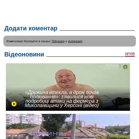
Додати коментар
Коментарі доступні в наших
Telegram
и
instagram
.
Відеоновини
АРХІВ
«Дружина втекла, а дрон почав
полювання»: з'явилися нові
подробиці атаки на фермера з
Миколаївщини у Херсоні (відео)