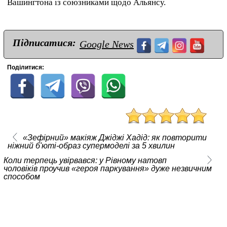
Вашингтона із союзниками щодо Альянсу.
Підписатися:
Google News
Поділитися:
«Зефірний» макіяж Джіджі Хадід: як повторити
ніжний б'юті-образ супермоделі за 5 хвилин
Коли терпець увірвався: у Рівному натовп
чоловіків проучив «героя паркування» дуже незвичним
способом