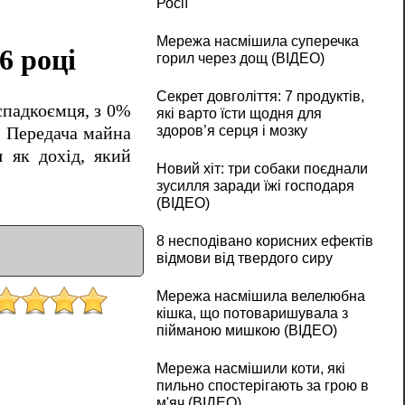
Росії
Мережа насмішила суперечка
6 році
горил через дощ (ВІДЕО)
Секрет довголіття: 7 продуктів,
падкоємця, з 0%
які варто їсти щодня для
здоров’я серця і мозку
. Передача майна
я як дохід, який
Новий хіт: три собаки поєднали
зусилля заради їжі господаря
(ВІДЕО)
8 несподівано корисних ефектів
відмови від твердого сиру
Мережа насмішила велелюбна
кішка, що потоваришувала з
пійманою мишкою (ВІДЕО)
Мережа насмішили коти, які
пильно спостерігають за грою в
м'яч (ВІДЕО)