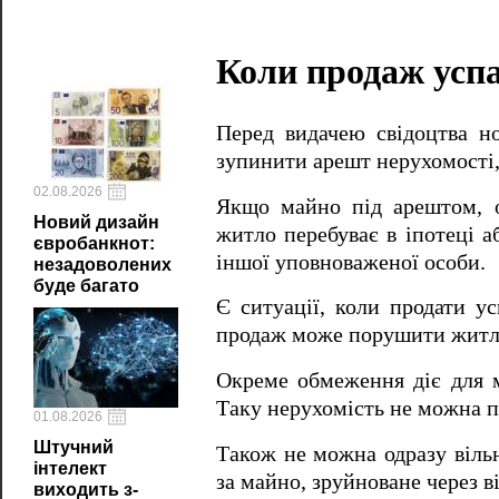
Коли продаж усп
Перед видачею свідоцтва н
зупинити арешт нерухомості,
02.08.2026
Якщо майно під арештом, 
Новий дизайн
житло перебуває в іпотеці а
євробанкнот:
іншої уповноваженої особи.
незадоволених
буде багато
Є ситуації, коли продати ус
продаж може порушити житло
Окреме обмеження діє для м
Таку нерухомість не можна п
01.08.2026
Штучний
Також не можна одразу віль
інтелект
за майно, зруйноване через в
виходить з-