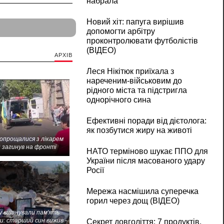
набрала
Новий хіт: папуга вирішив
допомогти арбітру
проконтролювати футболістів
(ВІДЕО)
АРХІВ
Леся Нікітюк приїхала з
нареченим-військовим до
рідного міста та підстригла
однорічного сина
Ефективні поради від дієтолога:
як позбутися жиру на животі
попрощалися з лікарем
 загинув на фронті
НАТО терміново шукає ППО для
України після масованого удару
Росії
Мережа насмішила суперечка
горил через дощ (ВІДЕО)
 вшанували пам'ять
и: старший син вижив -
Секрет довголіття: 7 продуктів,