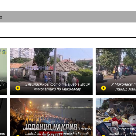
am
.
иці
и у
З'явилися нові фото та відео з місця
У Миколаєві 
нічної атаки по Миколаєву
ЛШМД, який
Міграційна криза в Європі: до 10 тисяч
У Радушному
зин
людей за добу прорвалися до Іспанії,
загиблої родин