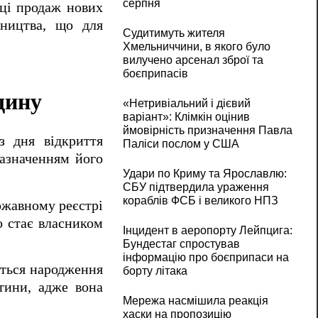
серпня
иці продаж нових
вництва, що для
Судитимуть жителя
Хмельниччини, в якого було
вилучено арсенал зброї та
боєприпасів
щину
«Нетривіальний і дієвий
варіант»: Клімкін оцінив
ймовірність призначення Павла
з дня відкриття
Паліси послом у США
азначенням його
Удари по Криму та Ярославлю:
СБУ підтвердила ураження
кораблів ФСБ і великого НПЗ
ржавному реєстрі
о стає власником
Інцидент в аеропорту Лейпцига:
Бундестаг спростував
інформацію про боєприпаси на
ється народження
борту літака
тини, адже вона
Мережа насмішила реакція
хаски на пропозицію