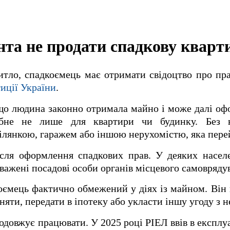
нта не продати спадкову кварт
тло, спадкоємець має отримати свідоцтво про пр
иції України
.
що людина законно отримала майно і може далі о
рібне не лише для квартири чи будинку. Без 
лянкою, гаражем або іншою нерухомістю, яка пере
ісля оформлення спадкових прав. У деяких насел
ажені посадові особи органів місцевого самовряду
оємець фактично обмежений у діях із майном. Він
няти, передати в іпотеку або укласти іншу угоду з 
одовжує працювати. У 2025 році РІЕЛ ввів в експлу