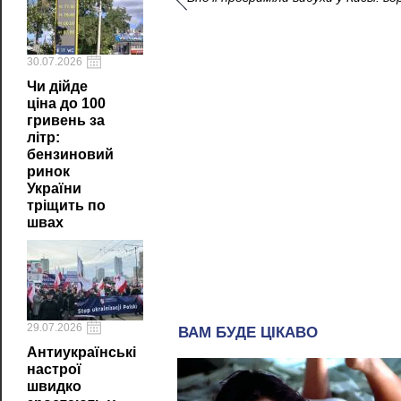
30.07.2026
Чи дійде
ціна до 100
гривень за
літр:
бензиновий
ринок
України
тріщить по
швах
29.07.2026
Антиукраїнські
настрої
швидко