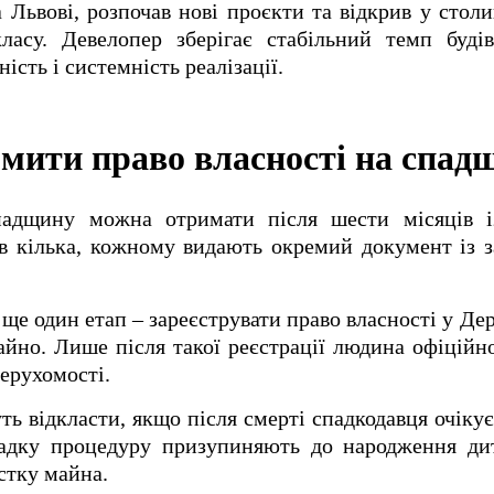
 Львові, розпочав нові проєкти та відкрив у стол
класу. Девелопер зберігає стабільний темп буді
ість і системність реалізації.
мити право власності на спад
падщину можна отримати після шести місяців і
 кілька, кожному видають окремий документ із з
 ще один етап – зареєструвати право власності у Де
йно. Лише після такої реєстрації людина офіційн
нерухомості.
 відкласти, якщо після смерті спадкодавця очіку
адку процедуру призупиняють до народження ди
стку майна.