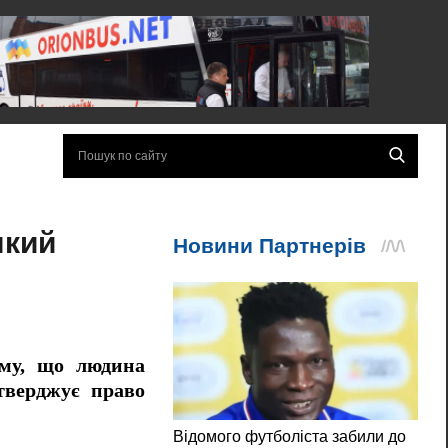
який
ому, що людина
тверджує право