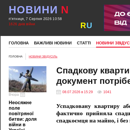
НОВИНИ
N
п'ятниця, 7 Серпня 2026 10:58
R
U
1626 днів війни
ГОЛОВНА
ВАЖЛИВІ НОВИНИ
СТАТТІ
НОВИНИ ЗВІДУС
ГОЛОВНА
НОВИНИ ЗВІДУСІЛЬ
Спадкову кварти
документ потріб
08.07.2026 в 15:29
1041
Вчора
Неосяжне
Успадковану квартиру аб
поле
фактично прийняла спадщ
повітряної
битви: доля
спадкоємця на майно, і без 
війни в