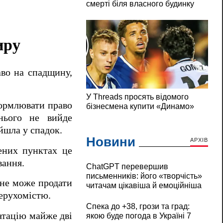
иру
аво на спадщину,
формлювати право
нього не вийде
йшла у спадок.
Новини
АРХІВ
ених пунктах це
вання.
ChatGPT перевершив
письменників: його «творчість»
 не може продати
читачам цікавіша й емоційніша
нерухомістю.
Спека до +38, грози та град:
атацію майже дві
якою буде погода в Україні 7