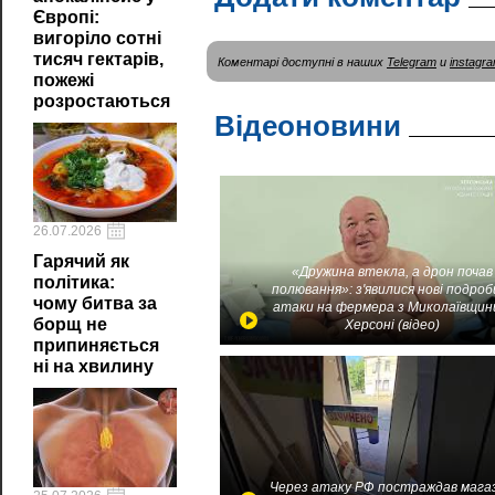
Європі:
вигоріло сотні
тисяч гектарів,
Коментарі доступні в наших
Telegram
и
instagr
пожежі
розростаються
Відеоновини
26.07.2026
Гарячий як
«Дружина втекла, а дрон почав
політика:
полювання»: з'явилися нові подроб
чому битва за
атаки на фермера з Миколаївщин
борщ не
Херсоні (відео)
припиняється
ні на хвилину
Через атаку РФ постраждав мага