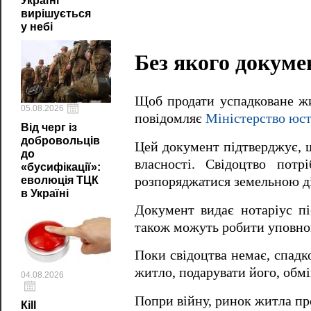
Україні
вирішується
у небі
Без якого докуме
Щоб продати успадковане жи
05.08.2026
повідомляє
Міністерство юст
Від черг із
добровольців
Цей документ підтверджує, 
до
власності. Свідоцтво пот
«бусифікації»:
еволюція ТЦК
розпоряджатися земельною ді
в Україні
Документ видає нотаріус п
також можуть робити уповнов
Поки свідоцтва немає, спадк
житло, подарувати його, обмі
04.08.2026
Попри війну, ринок житла пр
Кill