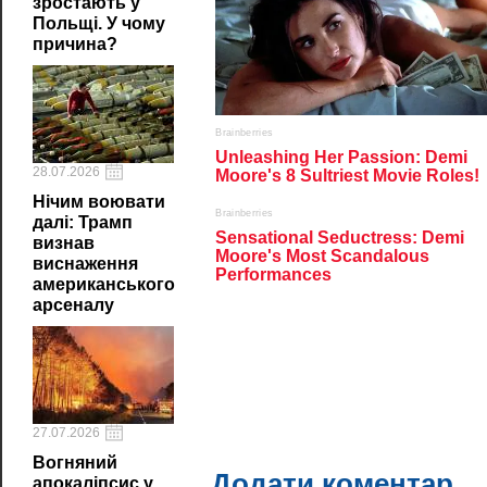
зростають у
Польщі. У чому
причина?
28.07.2026
Нічим воювати
далі: Трамп
визнав
виснаження
американського
арсеналу
27.07.2026
Вогняний
Додати коментар
апокаліпсис у