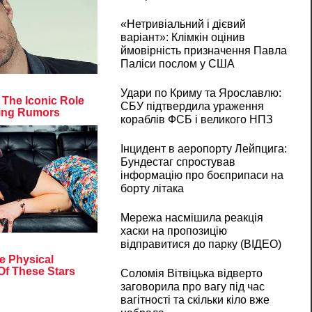
«Нетривіальний і дієвий
варіант»: Клімкін оцінив
ймовірність призначення Павла
Паліси послом у США
Удари по Криму та Ярославлю:
СБУ підтвердила ураження
кораблів ФСБ і великого НПЗ
Інцидент в аеропорту Лейпцига:
Бундестаг спростував
інформацію про боєприпаси на
борту літака
Мережа насмішила реакція
хаски на пропозицію
відправитися до парку (ВІДЕО)
Соломія Вітвіцька відверто
заговорила про вагу під час
вагітності та скільки кіло вже