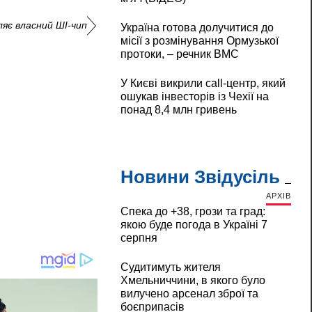
яє власний ШІ-чип
Україна готова долучитися до
місії з розмінування Ормузької
протоки, – речник ВМС
У Києві викрили call-центр, який
ошукав інвесторів із Чехії на
понад 8,4 млн гривень
Новини Звідусіль
АРХІВ
Спека до +38, грози та град:
якою буде погода в Україні 7
серпня
Судитимуть жителя
Хмельниччини, в якого було
вилучено арсенал зброї та
боєприпасів