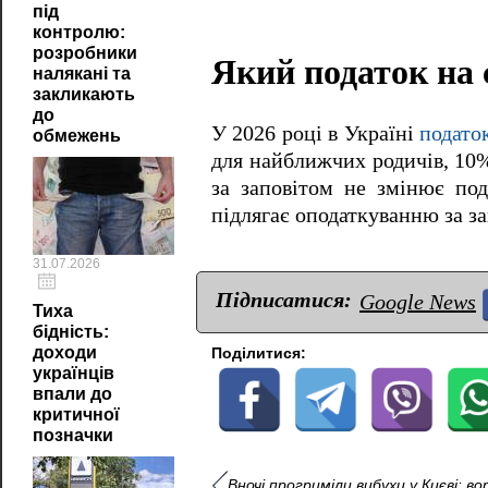
під
контролю:
розробники
Який податок на 
налякані та
закликають
до
У 2026 році в Україні
подато
обмежень
для найближчих родичів, 10%
за заповітом не змінює под
підлягає оподаткуванню за з
31.07.2026
Підписатися:
Google News
Тиха
бідність:
доходи
Поділитися:
українців
впали до
критичної
позначки
Вночі прогриміли вибухи у Києві: в