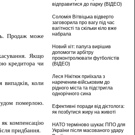
відправитися до парку (ВІДЕО)
Соломія Вітвіцька відверто
заговорила про вагу під час
вагітності та скільки кіло вже
набрала
нь. Продаж може
Новий хіт: папуга вирішив
допомогти арбітру
касування. Якщо
проконтролювати футболістів
дою кредитора чи
(ВІДЕО)
Леся Нікітюк приїхала з
нареченим-військовим до
я випадків, коли
рідного міста та підстригла
однорічного сина
судом померлою.
Ефективні поради від дієтолога:
як позбутися жиру на животі
т як компенсацію
НАТО терміново шукає ППО для
ісля придбання.
України після масованого удару