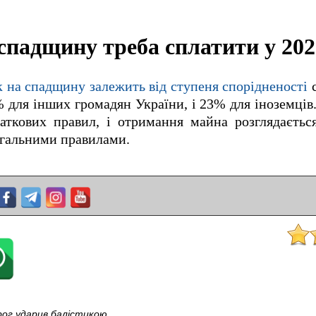
спадщину треба сплатити у 202
к на спадщину залежить від ступеня спорідненості
с
 для інших громадян України, і 23% для іноземців
аткових правил, і отримання майна розглядаєтьс
агальними правилами.
орог ударив балістикою