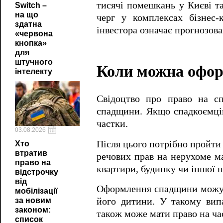
тисячі помешкань у Києві та
Switch –
на що
черг у комплексах бізнес-
здатна
інвестора означає прогнозован
«червона
кнопка»
для
штучного
Коли можна офор
інтелекту
Свідоцтво про право на с
спадщини. Якщо спадкоємців
частки.
03.08.2026
Після цього потрібно пройти
Хто
втратив
речових прав на нерухоме ма
право на
квартири, будинку чи іншої 
відстрочку
від
Оформлення спадщини можуть
мобілізації
за новим
його дитини. У такому вип
законом:
також може мати право на ча
список