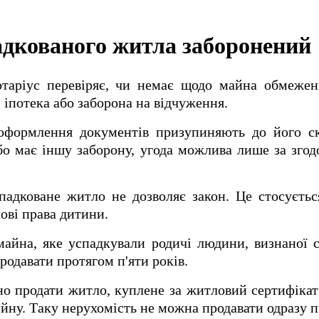
адкованого житла заборонений
отаріус перевіряє, чи немає щодо майна обмеже
 іпотека або заборона на відчуження.
оформлення документів призупиняють до його с
бо має іншу заборону, угода можлива лише за зго
падковане житло не дозволяє закон. Це стосуєтьс
ві права дитини.
айна, яке успадкували родичі людини, визнаної 
родавати протягом п'яти років.
но продати житло, куплене за житловий сертифіка
ійну. Таку нерухомість не можна продавати одразу п