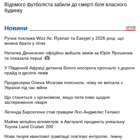
Новини
АРХІВ
Ручна поклажа Wizz Air, Ryanair та Easyjet у 2026 році: що
можна брати у літак
Наталка Денисенко офіційно вийшла заміж за Юрія Ярошенка
та показала перші
У Південній Африці дитинча білого носорога прогнало з дороги
прайд із десяти левів
Продюсерка Олена Мозгова пояснила, чому не виїхала з
України під час війни
Що станеться з організмом, якщо пити пиво щодня:
застереження лікаря
Легенда Барселони став гравцем Лос-Анджелес Гелаксі
Майже мільйон кілометрів: в Австралії продають унікальну
Toyota Land Cruiser 200
Нова теорія квантової гравітації пов'язує ентропію, темну