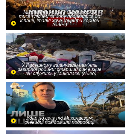
Міграційна криза в Європі: до 10
тисяч людей за добу прорвалися до
Іспанії, Італія хоче закрити кордон
(відео)
У Радушному вшанували пам'ять
загиблої родини: старший син вижив
- він служить у Миколаєві (відео)
Удар по селу під Миколаєвом:
очевидці повідомили подробиці