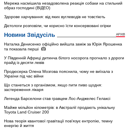
Мережа насмішила незадоволена реакція собаки на стильний
образ господині (ВІДЕО)
Здорове харчування: від яких вуглеводів не товстіють
Дієтологи розповіли, чи корисно їсти консервовані огірки
Новини Звідусіль
АРХІВ
Наталка Денисенко офіційно вийшла заміж за Юрія Ярошенка
та показала перші
У Південній Африці дитинча білого носорога прогнало з дороги
прайд із десяти левів
Продюсерка Олена Мозгова пояснила, чому не виїхала з
України під час війни
Що станеться з організмом, якщо пити пиво щодня:
застереження лікаря
Легенда Барселони став гравцем Лос-Анджелес Гелаксі
Майже мільйон кілометрів: в Австралії продають унікальну
Toyota Land Cruiser 200
Нова теорія квантової гравітації пов'язує ентропію, темну
енергію й життя