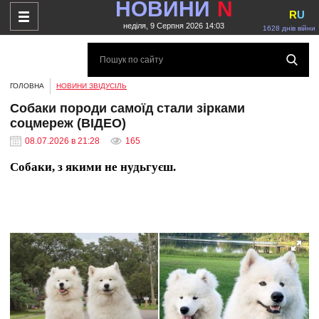
НОВИНИ
N
R
U
неділя, 9 Серпня 2026 14:03
1628 днів війни
ГОЛОВНА
НОВИНИ ЗВІДУСІЛЬ
Собаки породи самоїд стали зірками
соцмереж (ВІДЕО)
08.07.2026 в 21:28
165
Собаки, з якими не нудьгуєш.