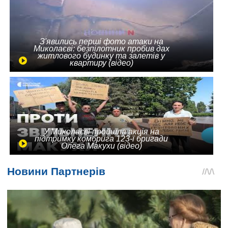
З'явились перші фото атаки на
Миколаєві: безпілотник пробив дах
житлового будинку та залетів у
квартиру (відео)
У Миколаєві пройшла акція на
підтримку комбрига 123-ї бригади
Олега Макухи (відео)