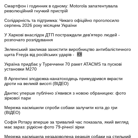
Смартфон і годинник в одному: Motorola запатентувала
революційний гнучкий пристрій
Солідарність та підтримка: Чикаго офіційно проголосило
серпень 2026 року місяцем України
У Харкові внаслідок ДТП постраждали дев’ятеро людей -
розпочато розлідування
Зеленський закликав захистити виробництво антибалістичного
щита Freyja від російських ударів -
Україна придбає у Туреччини 70 ракет ATACMS та пускові
установки M270
В Аргентині злодюжка-канатоходець примудрився вкрасти
дроти на великій висоті (ВІДЕО)
Дантес уперше публічно з’явився з новою обраницею: фото
зіркової пари
Мережа насмішили спроби собаки залучити кота до гри
(ВІДЕО)
Софія Ротару вперше за тривалий час показала, який вигляд
має зараз: рідкісне фото 79-річної зірки
Мережа насмішила незадоволена реакція собаки на стильний