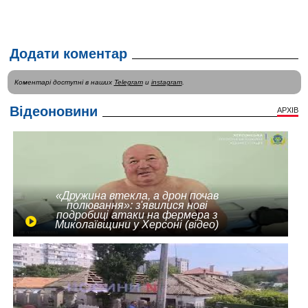
Додати коментар
Коментарі доступні в наших
Telegram
и
instagram
.
Відеоновини
АРХІВ
«Дружина втекла, а дрон почав
полювання»: з'явилися нові
подробиці атаки на фермера з
Миколаївщини у Херсоні (відео)