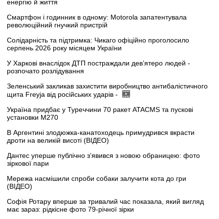
енергію й життя
Смартфон і годинник в одному: Motorola запатентувала
революційний гнучкий пристрій
Солідарність та підтримка: Чикаго офіційно проголосило
серпень 2026 року місяцем України
У Харкові внаслідок ДТП постраждали дев’ятеро людей -
розпочато розлідування
Зеленський закликав захистити виробництво антибалістичного
щита Freyja від російських ударів -
Україна придбає у Туреччини 70 ракет ATACMS та пускові
установки M270
В Аргентині злодюжка-канатоходець примудрився вкрасти
дроти на великій висоті (ВІДЕО)
Дантес уперше публічно з’явився з новою обраницею: фото
зіркової пари
Мережа насмішили спроби собаки залучити кота до гри
(ВІДЕО)
Софія Ротару вперше за тривалий час показала, який вигляд
має зараз: рідкісне фото 79-річної зірки