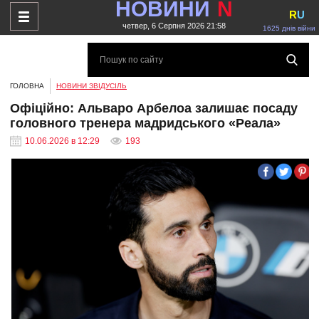
НОВИНИ
N
R
U
четвер, 6 Серпня 2026 21:58
1625 днів війни
ГОЛОВНА
НОВИНИ ЗВІДУСІЛЬ
Офіційно: Альваро Арбелоа залишає посаду
головного тренера мадридського «Реала»
10.06.2026 в 12:29
193