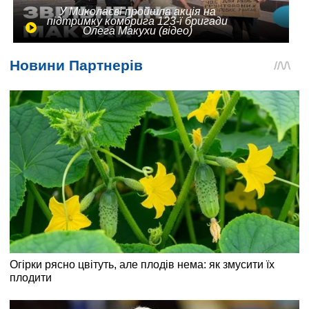
У Миколаєві пройшла акція на
підтримку комбрига 123-ї бригади
Олега Макухи (відео)