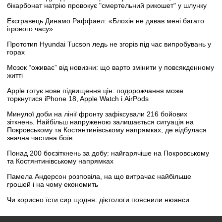
бікарбонат натрію провокує "смертельний рикошет" у шлунку
Ексгравець Динамо Раффаел: «Блохін не давав мені багато
ігрового часу»
Прототип Hyundai Tucson ледь не згорів під час випробувань у
горах
Мозок “оживає” від новизни: що варто змінити у повсякденному
житті
Apple готує нове підвищення цін: подорожчання може
торкнутися iPhone 18, Apple Watch і AirPods
Минулої доби на лінії фронту зафіксували 216 бойових
зіткнень. Найбільш напруженою залишається ситуація на
Покровському та Костянтинівському напрямках, де відбулася
значна частина боїв.
Понад 200 боєзіткнень за добу: найгарячіше на Покровському
та Костянтинівському напрямках
Памела Андерсон розповіла, на що витрачає найбільше
грошей і на чому економить
Чи корисно їсти сир щодня: дієтологи пояснили нюанси