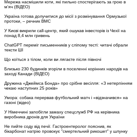
Мережа насмішили коти, які пильно спостерігають за грою в
м'яч (ВІДЕО)
Україна готова долучитися до місії з розмінування Ормузької
протоки, – речник ВМС
У Києві викрили call-центр, який ошукав інвесторів із Чехії на
понад 8,4 млн гривень
ChatGPT переміг письменників у сліпому тесті: читачі обрали
тексти ШІ
Що коїться з тілом, коли ви лягаєте після півночі
Близько 230 будинків згоріли в поселенні корінних народів на
заході Канади (ВІДЕО)
Дружина «Джеймса Бонда» про срібне весілля: «З нетерпінням
чекаю наступних 25 років»
Умора: собака перервав футбольний матч і «відзначився» на
газоні (відео)
У Німеччині запобігли замаху спецслужб РФ на керівника
виробника дронів для України
Не пийте соду від печії. Гастроентеролог пояснив, як
бікарбонат натрію провокує "смертельний рикошет" у шлунку