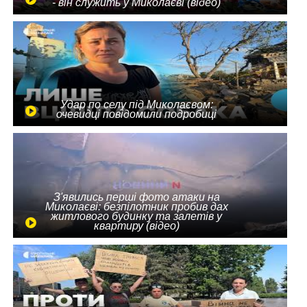
- він служить у Миколаєві (відео)
Удар по селу під Миколаєвом:
очевидці повідомили подробиці
З'явились перші фото атаки на
Миколаєві: безпілотник пробив дах
житлового будинку та залетів у
квартиру (відео)