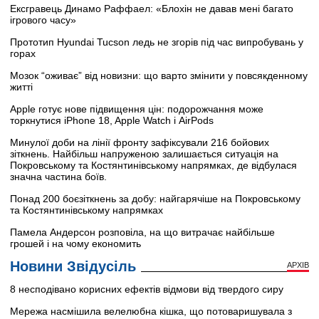
Ексгравець Динамо Раффаел: «Блохін не давав мені багато
ігрового часу»
Прототип Hyundai Tucson ледь не згорів під час випробувань у
горах
Мозок “оживає” від новизни: що варто змінити у повсякденному
житті
Apple готує нове підвищення цін: подорожчання може
торкнутися iPhone 18, Apple Watch і AirPods
Минулої доби на лінії фронту зафіксували 216 бойових
зіткнень. Найбільш напруженою залишається ситуація на
Покровському та Костянтинівському напрямках, де відбулася
значна частина боїв.
Понад 200 боєзіткнень за добу: найгарячіше на Покровському
та Костянтинівському напрямках
Памела Андерсон розповіла, на що витрачає найбільше
грошей і на чому економить
Новини Звідусіль
АРХІВ
8 несподівано корисних ефектів відмови від твердого сиру
Мережа насмішила велелюбна кішка, що потоваришувала з