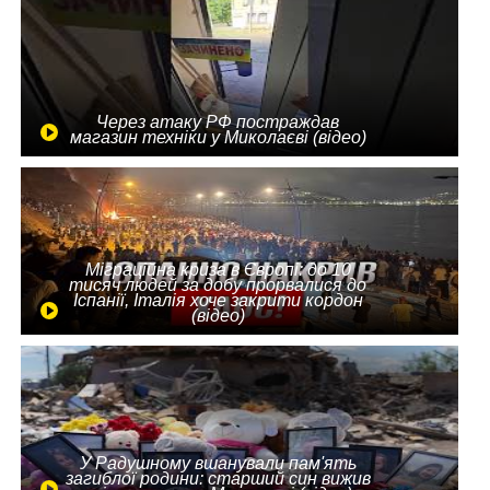
Через атаку РФ постраждав
магазин техніки у Миколаєві (відео)
Міграційна криза в Європі: до 10
тисяч людей за добу прорвалися до
Іспанії, Італія хоче закрити кордон
(відео)
У Радушному вшанували пам'ять
загиблої родини: старший син вижив