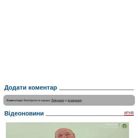
Додати коментар
Коментарі доступні в наших
Telegram
и
instagram
.
Відеоновини
АРХІВ