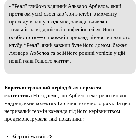
«”Реал” глибоко вдячний Альваро Арбелоа, який
протягом усієї своєї кар’єри в клубі, з моменту
приходу в нашу академію, завжди виявляв
лояльність, відданість і професіоналізм. Його
особистість — справжній приклад цінностей нашого
клубу. “Реал”, який завжди буде його домом, бажає
Альваро Арбелоа та всій його родині успіхів у цій
новій главі їхнього життя».
Короткостроковий період біля керма та
статистика
Нагадаємо, що Арбелоа екстрено очолив
мадридський колектив 12 січня поточного року. За цей
нетривалий термін команда під його керівництвом
продемонструвала такі показники:
Зіграні матчі:
28