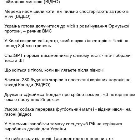
пійманою мишкою (ВІДЕО)
Мережа насмішили коти, які пильно спостерігають за грою в
м'яч (ВІДЕО)
Україна готова долучитися до місії з розмінування Ормузької
протоки, – речник ВМС
У Києві викрили call-центр, який ошукав інвесторів із Чехії на
понад 8,4 млн гривень
ChatGPT переміг письменників у сліпому тесті: читачі обрали
тексти ШІ
Що коїться з тілом, коли ви лягаєте після півночі
Близько 230 будинків згоріли в поселенні корінних народів на
заході Канади (ВІДЕО)
Дружина «Джеймса Бонда» про срібне весілля: «З нетерпінням
чекаю наступних 25 років»
Умора: собака перервав футбольний матч і «відзначився» на
газоні (відео)
У Німеччині запобігли замаху спецслужб РФ на керівника
виробника дронів для України
Не пийте соду від печії. Гастроентеролог пояснив, як