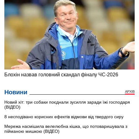
Новини
АРХІВ
Новий хіт: три собаки поєднали зусилля заради їжі господаря
(ВІДЕО)
8 несподівано корисних ефектів відмови від твердого сиру
Мережа насмішила велелюбна кішка, що потоваришувала з
пійманою мишкою (ВІДЕО)