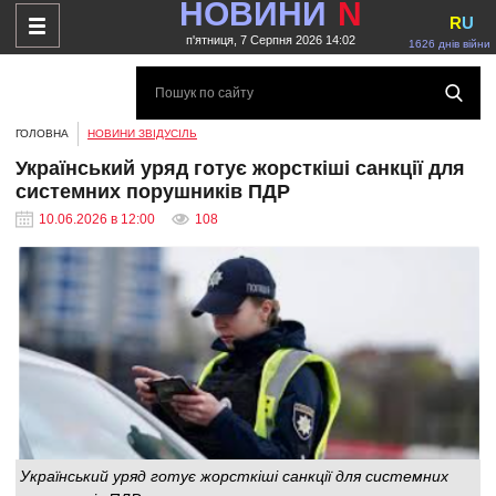
НОВИНИ
N
R
U
п'ятниця, 7 Серпня 2026 14:02
1626 днів війни
ГОЛОВНА
НОВИНИ ЗВІДУСІЛЬ
Український уряд готує жорсткіші санкції для
системних порушників ПДР
10.06.2026 в 12:00
108
Український уряд готує жорсткіші санкції для системних