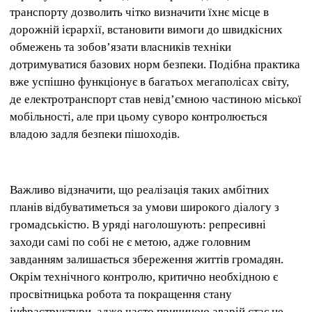
транспорту дозволить чітко визначити їхнє місце в
дорожній ієрархії, встановити вимоги до швидкісних
обмежень та зобов’язати власників техніки
дотримуватися базових норм безпеки. Подібна практика
вже успішно функціонує в багатьох мегаполісах світу,
де електротранспорт став невід’ємною частиною міської
мобільності, але при цьому суворо контролюється
владою задля безпеки пішоходів.
Важливо відзначити, що реалізація таких амбітних
планів відбуватиметься за умови широкого діалогу з
громадськістю. В уряді наголошують: репресивні
заходи самі по собі не є метою, адже головним
завданням залишається збереження життів громадян.
Окрім технічного контролю, критично необхідною є
просвітницька робота та покращення стану
інфраструктури, адже часто причиною аварій стає не