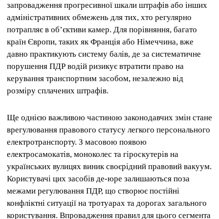
запровадження прогресивної шкали штрафів або інших
адміністративних обмежень для тих, хто регулярно
потрапляє в об’єктиви камер. Для порівняння, багато
країн Європи, таких як Франція або Німеччина, вже
давно практикують систему балів, де за систематичне
порушення ПДР водій ризикує втратити право на
керування транспортним засобом, незалежно від
розміру сплачених штрафів.
Ще однією важливою частиною законодавчих змін стане
врегулювання правового статусу легкого персонального
електротранспорту. З масовою появою
електросамокатів, моноколес та гіроскутерів на
українських вулицях виник своєрідний правовий вакуум.
Користувачі цих засобів де-юре залишаються поза
межами регулювання ПДР, що створює постійні
конфліктні ситуації на тротуарах та дорогах загального
користування. Впровадження правил для цього сегмента