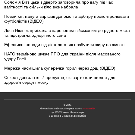
Соломія Вітвіцька відверто заговорила про вагу під час
вагітності та скільки кіло вже набрала
Новий хіт: папуга вирішив допомогти арбітру проконтролювати
футболістів (ВІДЕО)
Леся Нікітюк приїхала з нареченим-військовим до рідного міста
та підстригла однорічного сина
Ефективні поради від дієтолога: як позбутися жиру на животі
НАТО терміново шукає ППО для України після масованого
удару Росії
Мережа насмішила суперечка горил через дощ (ВІДЕО)
Секрет довголіття: 7 продуктів, які варто їсти щодня для
здоров’я серця і мозку
© 2026.
Миколаївська обласна інтернет-газета
«Новини N»
це: 705,391 новин, 0 коментарів
и 19 років 5 місяців 24 дня онлайн.