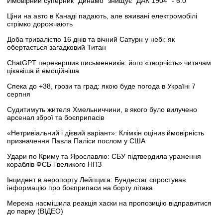
Ймовірний суперник "Динамо" знищує "ДАК 1904" - 6:0
Ціни на авто в Канаді падають, але вживані електромобілі
стрімко дорожчають
Доба тривалістю 16 днів та вічний Сатурн у небі: як
обертається загадковий Титан
ChatGPT перевершив письменників: його «творчість» читачам
цікавіша й емоційніша
Спека до +38, грози та град: якою буде погода в Україні 7
серпня
Судитимуть жителя Хмельниччини, в якого було вилучено
арсенал зброї та боєприпасів
«Нетривіальний і дієвий варіант»: Клімкін оцінив ймовірність
призначення Павла Паліси послом у США
Удари по Криму та Ярославлю: СБУ підтвердила ураження
кораблів ФСБ і великого НПЗ
Інцидент в аеропорту Лейпцига: Бундестаг спростував
інформацію про боєприпаси на борту літака
Мережа насмішила реакція хаски на пропозицію відправитися
до парку (ВІДЕО)