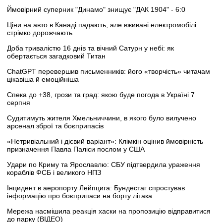
Ймовірний суперник "Динамо" знищує "ДАК 1904" - 6:0
Ціни на авто в Канаді падають, але вживані електромобілі
стрімко дорожчають
Доба тривалістю 16 днів та вічний Сатурн у небі: як
обертається загадковий Титан
ChatGPT перевершив письменників: його «творчість» читачам
цікавіша й емоційніша
Спека до +38, грози та град: якою буде погода в Україні 7
серпня
Судитимуть жителя Хмельниччини, в якого було вилучено
арсенал зброї та боєприпасів
«Нетривіальний і дієвий варіант»: Клімкін оцінив ймовірність
призначення Павла Паліси послом у США
Удари по Криму та Ярославлю: СБУ підтвердила ураження
кораблів ФСБ і великого НПЗ
Інцидент в аеропорту Лейпцига: Бундестаг спростував
інформацію про боєприпаси на борту літака
Мережа насмішила реакція хаски на пропозицію відправитися
до парку (ВІДЕО)