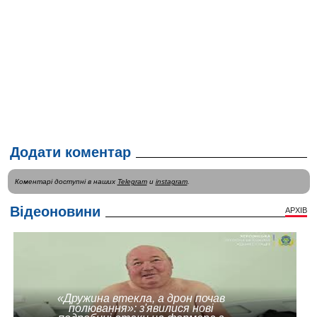
Додати коментар
Коментарі доступні в наших
Telegram
и
instagram
.
Відеоновини
АРХІВ
«Дружина втекла, а дрон почав
полювання»: з'явилися нові