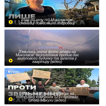
Удар по селу під Миколаєвом:
очевидці повідомили подробиці
З'явились перші фото атаки на
Миколаєві: безпілотник пробив дах
житлового будинку та залетів у
квартиру (відео)
У Миколаєві пройшла акція на
підтримку комбрига 123-ї бригади
Олега Макухи (відео)