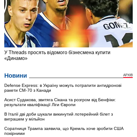
Новини
АРХІВ
Defense Express: в Україну можуть потрапити антидронові
ракети CM-70 з Канади
Асист Судакова, звитяга Сікана та розгром від Бенфіки:
результати кваліфікації Ліги Європи
В Італії дві доби шукали викинутий лотерейний білет з
виграшем у мільйон
Соратниця Трампа заявила, що Кремль хоче зробити США
покірними