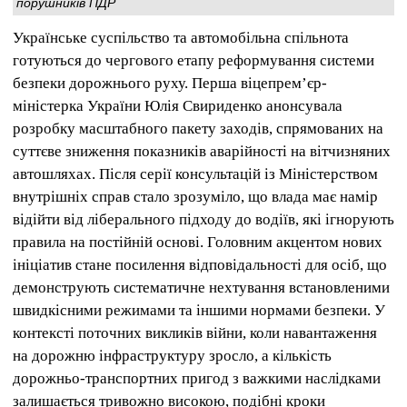
порушників ПДР
Українське суспільство та автомобільна спільнота
готуються до чергового етапу реформування системи
безпеки дорожнього руху. Перша віцепрем’єр-
міністерка України Юлія Свириденко анонсувала
розробку масштабного пакету заходів, спрямованих на
суттєве зниження показників аварійності на вітчизняних
автошляхах. Після серії консультацій із Міністерством
внутрішніх справ стало зрозуміло, що влада має намір
відійти від ліберального підходу до водіїв, які ігнорують
правила на постійній основі. Головним акцентом нових
ініціатив стане посилення відповідальності для осіб, що
демонструють систематичне нехтування встановленими
швидкісними режимами та іншими нормами безпеки. У
контексті поточних викликів війни, коли навантаження
на дорожню інфраструктуру зросло, а кількість
дорожньо-транспортних пригод з важкими наслідками
залишається тривожно високою, подібні кроки