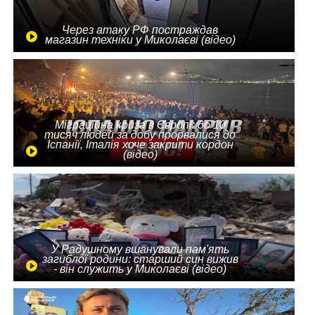
Через атаку РФ постраждав
магазин техніки у Миколаєві (відео)
Міграційна криза в Європі: до 10
тисяч людей за добу прорвалися до
Іспанії, Італія хоче закрити кордон
(відео)
У Радушному вшанували пам'ять
загиблої родини: старший син вижив
- він служить у Миколаєві (відео)