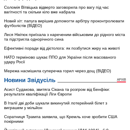
Соломія Вітвіцька відверто заговорила про вагу під час
вагітності та скільки кіло вже набрала
Новий хіт: папуга вирішив допомогти арбітру проконтролювати
футболістів (ВІДЕО)
Леся Нікітюк приїхала з нареченим-військовим до рідного міста
та підстригла однорічного сина
Ефективні поради від дієтолога: як позбутися жиру на животі
НАТО терміново шукає ППО для України після масованого
удару Росії
Мережа насмішила суперечка горил через дощ (ВІДЕО)
Новини Звідусіль
АРХІВ
Асист Судакова, звитяга Сікана та розгром від Бенфіки:
результати кваліфікації Ліги Європи
В Італії дві доби шукали викинутий лотерейний білет з
виграшем у мільйон
Соратниця Трампа заявила, що Кремль хоче зробити США
покірними