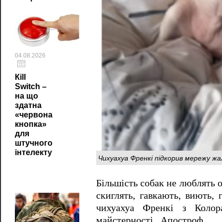
04.08.2026
Кill
Switch –
на що
здатна
«червона
кнопка»
для
штучного
інтелекту
Чихуахуа Френкі підкорив мережу жа
Більшість собак не люблять о
скиглять, гавкають, виють, 
чихуахуа Френкі з Коло
майстерності. Апостроф .