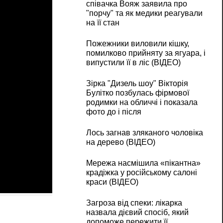
співачка Вояж заявила про
"порчу" та як медики реагували
на її стан
Пожежники виловили кішку,
помилково прийняту за ягуара, і
випустили її в ліс (ВІДЕО)
Зірка "Дизель шоу" Вікторія
Булітко позбулась фірмової
родимки на обличчі і показала
фото до і після
Лось загнав зляканого чоловіка
на дерево (ВІДЕО)
Мережа насмішила «пікантна»
крадіжка у російському салоні
краси (ВІДЕО)
Загроза від спеки: лікарка
назвала дієвий спосіб, який
допоможе пережити її