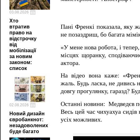
03.08.2026
Хто
Пані Френкі показала, яку ж
втратив
право на
не позаздриш, бо багата мімі
відстрочку
від
«У мене нова робота, і тепер,
мобілізації
місцях щоранку, сподіваючи
за новим
актора.
законом:
список
На відео вона каже: «Френ
жаль. Будь ласка, не дивись 
довгу прогулянку, гаразд? Бу
Останні новини: Медведєв пот
02.08.2026
Весь цей час чихуахуа сидів
Новий дизайн
усіх можливих.
євробанкнот:
незадоволених
буде багато