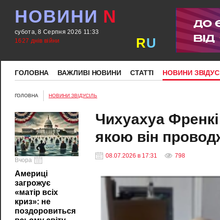
НОВИНИ
N
субота, 8 Серпня 2026 11:33
R
U
1627 днів війни
ГОЛОВНА
ВАЖЛИВІ НОВИНИ
СТАТТІ
НОВИНИ ЗВІДУС
ГОЛОВНА
НОВИНИ ЗВІДУСІЛЬ
Чихуахуа Френкі
якою він провод
08.07.2026 в 17:31
798
Вчора
Америці
загрожує
«матір всіх
криз»: не
поздоровиться