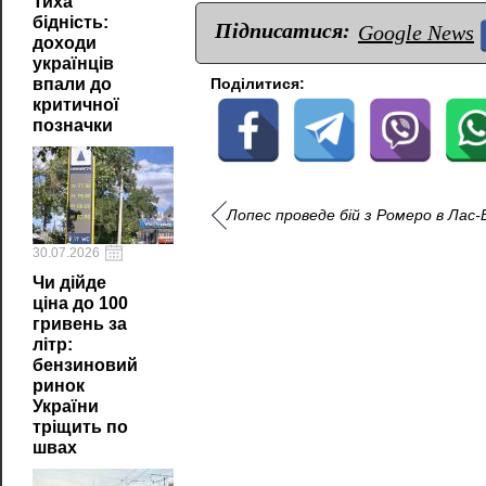
Тиха
бідність:
Підписатися:
Google News
доходи
українців
Поділитися:
впали до
критичної
позначки
Лопес проведе бій з Ромеро в Лас-
30.07.2026
Чи дійде
ціна до 100
гривень за
літр:
бензиновий
ринок
України
тріщить по
швах