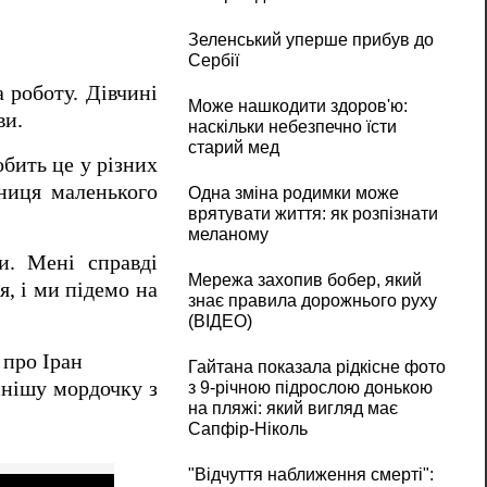
Зеленський уперше прибув до
Сербії
 роботу. Дівчині
Може нашкодити здоров'ю:
ви.
наскільки небезпечно їсти
старий мед
обить це у різних
сниця маленького
Одна зміна родимки може
врятувати життя: як розпізнати
меланому
и. Мені справді
Мережа захопив бобер, який
я, і ми підемо на
знає правила дорожнього руху
(ВІДЕО)
 про Іран
Гайтана показала рідкісне фото
мнішу мордочку з
з 9-річною підрослою донькою
на пляжі: який вигляд має
Сапфір-Ніколь
"Відчуття наближення смерті":