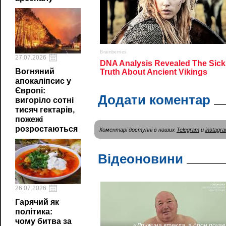
27.07.2026
Вогняний
апокаліпсис у
Європі:
Додати коментар
вигоріло сотні
тисяч гектарів,
пожежі
розростаються
Коментарі доступні в наших
Telegram
и
instagr
Відеоновини
26.07.2026
Гарячий як
політика:
чому битва за
«Дружина втекла, а дрон почав