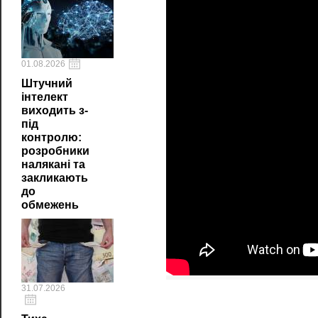
01.08.2026
Штучний
інтелект
виходить з-
під
контролю:
розробники
налякані та
закликають
до
обмежень
31.07.2026