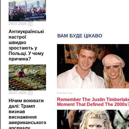
29.07.2026
Антиукраїнські
настрої
швидко
зростають у
Польщі. У чому
причина?
28.07.2026
Нічим воювати
далі: Трамп
визнав
виснаження
американського
арсеналу