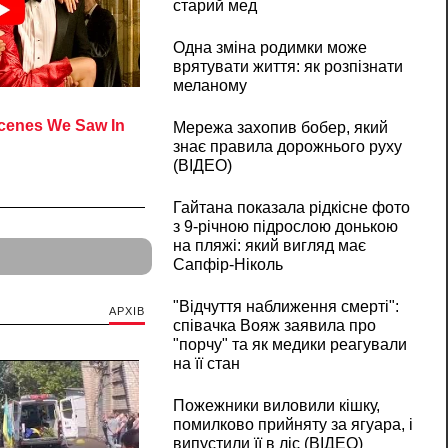
старий мед
Одна зміна родимки може
врятувати життя: як розпізнати
меланому
Мережа захопив бобер, який
знає правила дорожнього руху
(ВІДЕО)
Гайтана показала рідкісне фото
з 9-річною підрослою донькою
на пляжі: який вигляд має
Сапфір-Ніколь
"Відчуття наближення смерті":
АРХІВ
співачка Вояж заявила про
"порчу" та як медики реагували
на її стан
Пожежники виловили кішку,
помилково прийняту за ягуара, і
випустили її в ліс (ВІДЕО)