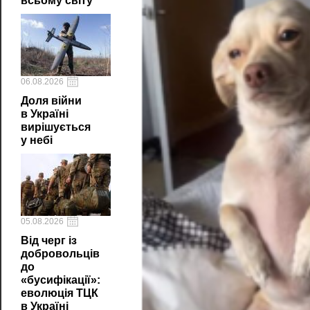
всьому світу
06.08.2026
Доля війни
в Україні
вирішується
у небі
05.08.2026
Від черг із
добровольців
до
«бусифікації»:
еволюція ТЦК
в Україні