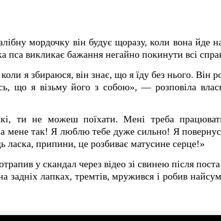
алібну мордочку він будує щоразу, коли вона йде на
ка пса викликає бажання негайно покинути всі спра
 коли я збираюся, він знає, що я їду без нього. Він р
сь, що я візьму його з собою», — розповіла вла
кі, ти не можеш поїхати. Мені треба працюват
на мене так! Я люблю тебе дуже сильно! Я повернус
дь ласка, припини, це розбиває матусине серце!»
рапив у скандал через відео зі свинею після поста
 на задніх лапках, тремтів, мружився і робив найсу