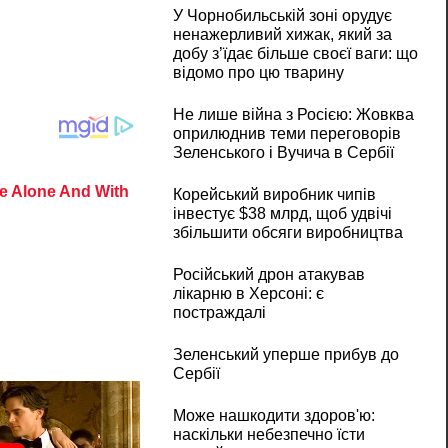
У Чорнобильській зоні орудує
ненажерливий хижак, який за
добу з’їдає більше своєї ваги: що
відомо про цю тварину
Не лише війна з Росією: Жовква
оприлюднив теми переговорів
Зеленського і Вучича в Сербії
Корейський виробник чипів
інвестує $38 млрд, щоб удвічі
збільшити обсяги виробництва
Російський дрон атакував
лікарню в Херсоні: є
постраждалі
Зеленський уперше прибув до
Сербії
Може нашкодити здоров'ю:
наскільки небезпечно їсти