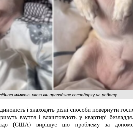
лібною мімікою, якою він проводжає господарку на роботу
динокість і знаходять різні способи повернути госп
гризуть взуття і влаштовують у квартирі безладд
радо (США) вирішує цю проблему за допомог