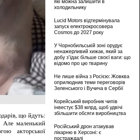
які можна залишити в
холодильнику
Lucid Motors відтермінувала
запуск електрокросовера
Cosmos до 2027 року
У Чорнобильській зоні орудує
ненажерливий хижак, який за
добу з’їдає більше своєї ваги: що
відомо про цю тварину
Не лише війна з Росією: Жовква
оприлюднив теми переговорів
Зеленського і Вучича в Сербії
Корейський виробник чипів
інвестує $38 млрд, щоб удвічі
збільшити обсяги виробництва
одарів, що йдуть:
я. Але маленький
Російський дрон атакував
ою акторської
лікарню в Херсоні: є
постраждалі