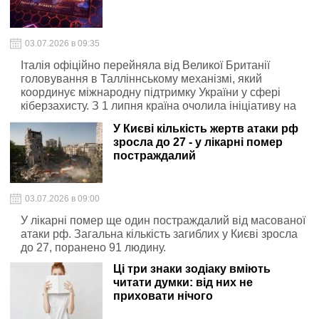
03.07.2026 в 09:35
Італія офіційно перейняла від Великої Британії
головування в Талліннському механізмі, який
координує міжнародну підтримку України у сфері
кіберзахисту. З 1 липня країна очолила ініціативу на
найближчі шість місяців та оголосила про додаткове
У Києві кількість жертв атаки рф
фінансування українських кіберпроєктів на суму €1
зросла до 27 - у лікарні помер
млн. Таким чином загальний внесок Італії до
постраждалий
механізму збільшиться до €2 млн, повідомляє
Banker.ua з посиланням на Міністерство цифрової
трансформації України.
03.07.2026 в 09:00
У лікарні помер ще один постраждалий від масованої
атаки рф. Загальна кількість загиблих у Києві зросла
до 27, поранено 91 людину.
Ці три знаки зодіаку вміють
читати думки: від них не
приховати нічого