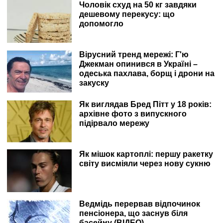
Чоловік схуд на 50 кг завдяки
дешевому перекусу: що
допомогло
Вірусний тренд мережі: Г'ю
Джекман опинився в Україні –
одеська пахлава, борщ і дрони на
закуску
Як виглядав Бред Пітт у 18 років:
архівне фото з випускного
підірвало мережу
Як мішок картоплі: першу ракетку
світу висміяли через нову сукню
Ведмідь перервав відпочинок
пенсіонера, що заснув біля
басейну (ВІДЕО)