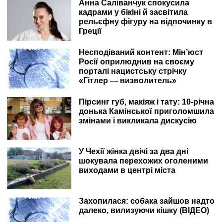
Анна Саліванчук спокусила
кадрами у бікіні й засвітила
рельєфну фігуру на відпочинку в
Греції
Несподіваний контент: Мін’юст
Росії оприлюднив на своєму
порталі нацистську стрічку
«Гітлер — визволитель»
Пірсинг губ, макіяж і тату: 10-річна
донька Камінської приголомшила
змінами і викликала дискусію
У Чехії жінка двічі за два дні
шокувала перехожих оголеними
виходами в центрі міста
Захопилася: собака зайшов надто
далеко, вилизуючи кішку (ВІДЕО)