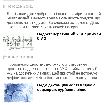
03.07.2026 в 08:31
Деякі люди дуже добре розпізнають наміри та настрій
інших людей. Начебто вони мають шосте почуття, що
дозволяє читати думки. За словами астрологів, Діви,
Скорпіони та Риби бачать людей наскрізь.
Надрегенеративний УКХ приймач
0-V-2
03.07.2026 в 08:00
Пропонуємо детальну інструкцію зі створення
простого надрегенеративного УКХ-приймача типу 0-
V-2 на доступних лампах. Цей пристрій не потребує
дефіцитних деталей, а його монтаж і налаштування
легко виконати в домашніх умовах. Завдяки високій
Ведмідь-танцівник став зіркою
чутливості приймач дозволяє впевнено приймати
соцмереж: курйозне відео
аматорські радіостанції