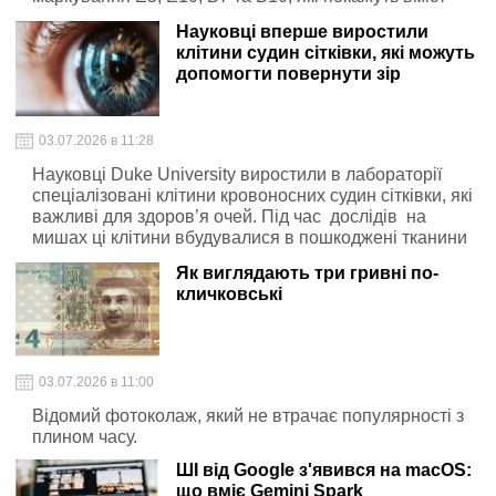
біокомпонентів у бензині та дизелі, пише mmr.net.ua .
Науковці вперше виростили
клітини судин сітківки, які можуть
допомогти повернути зір
03.07.2026 в 11:28
Науковці Duke University виростили в лабораторії
спеціалізовані клітини кровоносних судин сітківки, які
важливі для здоров’я очей. Під час дослідів на
мишах ці клітини вбудувалися в пошкоджені тканини
та допомогли відновити роботу сітківки.
Як виглядають три гривні по-
кличковські
03.07.2026 в 11:00
Відомий фотоколаж, який не втрачає популярності з
плином часу.
ШІ від Google з'явився на macOS:
що вміє Gemini Spark