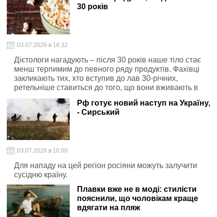
кримінальна відповідальність
30 років
03.07.2026 в 16:32
Дієтологи нагадують – після 30 років наше тіло стає
менш терпимим до певного ряду продуктів. Фахівці
закликають тих, хто вступив до лав 30-річних,
ретельніше ставиться до того, що вони вживають в
їжу. Розглянемо докладніше «заборонені продукти» і
Рф готує новий наступ на Україну,
дізнаємося, чим же так небезпечні ці продукти для
- Сирський
тих, хто розміняв четвертий десяток.
03.07.2026 в 16:00
Для нападу на цей регіон росіяни можуть залучити
сусідню країну.
Плавки вже не в моді: стилісти
пояснили, що чоловікам краще
вдягати на пляж