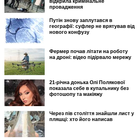
відкрила кримінальне
провадження
Путін знову заплутався в
географії: суфлер не врятував від
нового конфузу
Фермер почав літати на роботу
на дроні: відео підірвало мережу
21-річна донька Олі Полякової
показала себе в купальнику без
фотошопу та макіяжу
Через пів століття знайшли лист у
пляшці: хто його написав