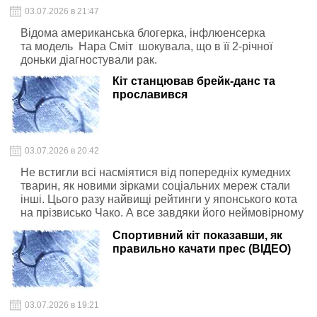
03.07.2026 в 21:47
Відома американська блогерка, інфлюенсерка
та модель Нара Сміт шокувала, що в її 2-річної
доньки діагностували рак.
Кіт станцював брейк-данс та
прославився
03.07.2026 в 20:42
Не встигли всі насміятися від попередніх кумедних
тварин, як новими зірками соціальних мереж стали
інші. Цього разу найвищі рейтинги у японського кота
на прізвисько Чако. А все завдяки його неймовірному
вмінню танцювати брейк-данс .
Спортивний кіт показавши, як
правильно качати прес (ВІДЕО)
03.07.2026 в 19:21