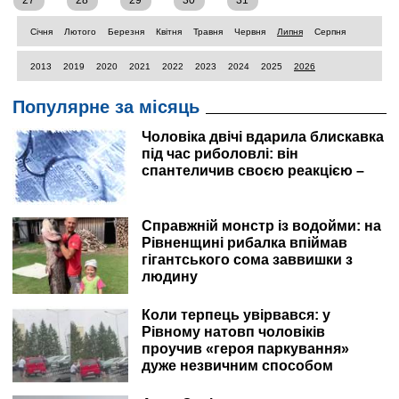
27
28
29
30
31
Січня
Лютого
Березня
Квітня
Травня
Червня
Липня
Серпня
2013
2019
2020
2021
2022
2023
2024
2025
2026
Популярне за місяць
Чоловіка двічі вдарила блискавка
під час риболовлі: він
спантеличив своєю реакцією –
Справжній монстр із водойми: на
Рівненщині рибалка впіймав
гігантського сома заввишки з
людину
Коли терпець увірвався: у
Рівному натовп чоловіків
проучив «героя паркування»
дуже незвичним способом