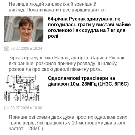
Не лише людей хвилює їхній зовнішній
вигляд. Почати качати прес вирішивши і кіт.
64-річна Руснак здивувала, як
погодилась грати у виставі майже
оголеною і як схудла на 7 кг для
ролі
03.07.2026 в 18:34
Зірка серіалу «Тиха Нава», акторка Лариса Руснак ,
яка раніше розкрила причину розпаду її шлюбу,
розповіла про свою доволі пікантну роль.
Однолампові трансівери на
діапазон 10м, 28МГц (1Н3С, 6П6С)
03.07.2026 в 18:00
Принципові схеми двох дуже простих однолампових
трансіверів, які працюють у 10-метровому діапазані
частот – 28МГц.