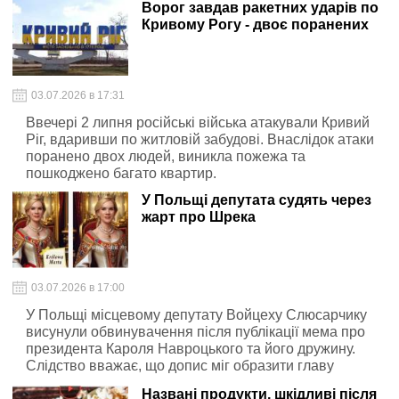
Ворог завдав ракетних ударів по
Кривому Рогу - двоє поранених
03.07.2026 в 17:31
Ввечері 2 липня російські війська атакували Кривий
Ріг, вдаривши по житловій забудові. Внаслідок атаки
поранено двох людей, виникла пожежа та
пошкоджено багато квартир.
У Польщі депутата судять через
жарт про Шрека
03.07.2026 в 17:00
У Польщі місцевому депутату Войцеху Слюсарчику
висунули обвинувачення після публікації мема про
президента Кароля Навроцького та його дружину.
Слідство вважає, що допис міг образити главу
держави, а самому депутату тепер загрожує
Названі продукти, шкідливі після