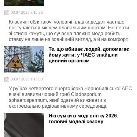
03.07.2026 в 15:33
Класичні облягаючі чоловічі плавки дедалі частіше
поступаються місцем плавальним шортам. Експерти
зі стилю кажуть, що сучасна пляжна мода робить
ставку не лише на зовнішній вигляд, а й на комфорт,
універсальність та етикет.
Те, що вбиває людей, допомагає
йому жити: у ЧАЕС знайшли
дивний організм
03.07.2026 в 15:00
У руїнах четвертого енергоблока Чорнобильської АЕС
вчені виявили чорний гриб Cladosporium
sphaerospermum, який здатний виживати в
екстремально радіоактивному середовищі.
Дослідники припускають, що він може
Які сумки в моді влітку 2026:
використовувати випромінювання для власного
головні моделі сезону
росту, хоча остаточних доказів цього поки немає.