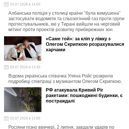
03.07.2026 в 14:00
Албанська поліція у столиці країни "була вимушена"
застосувати водомети та сльозогінний газ проти групи
протестувальників, які у Тирані вийшли на черговий
мітинг проти проектів розвитку прибережних зон
країни
«Саме той»: за кліп у ліжку з
Олегом Скрипкою розрахувалися
харчами
03.07.2026 в 13:30
Відома українська співачка Уляна Ройс розкрила
подробиці співпраці з музикантом Олегом Скрипкою.
РФ атакувала Кривий Ріг
ракетами: пошкоджені будинки, є
постраждалі
03.07.2026 в 13:00
Росіяни пізно ввечері, 2 липня, завдали ударів по