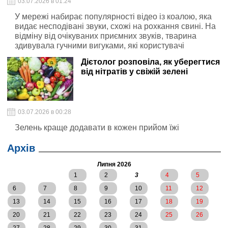
03.07.2026 в 01:24
У мережі набирає популярності відео із коалою, яка
видає несподівані звуки, схожі на рохкання свині. На
відміну від очікуваних приємних звуків, тварина
здивувала гучними вигуками, які користувачі
описують як “жахливі”.
Дієтолог розповіла, як уберегтися
від нітратів у свіжій зелені
03.07.2026 в 00:28
Зелень краще додавати в кожен прийом їжі
Архів
Липня 2026
1
2
3
4
5
6
7
8
9
10
11
12
13
14
15
16
17
18
19
20
21
22
23
24
25
26