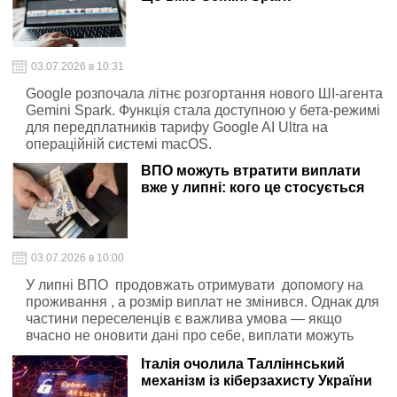
03.07.2026 в 10:31
Google розпочала літнє розгортання нового ШІ-агента
Gemini Spark. Функція стала доступною у бета-режимі
для передплатників тарифу Google AI Ultra на
операційній системі macOS.
ВПО можуть втратити виплати
вже у липні: кого це стосується
03.07.2026 в 10:00
У липні ВПО продовжать отримувати допомогу на
проживання , а розмір виплат не змінився. Однак для
частини переселенців є важлива умова — якщо
вчасно не оновити дані про себе, виплати можуть
припинити.
Італія очолила Талліннський
механізм із кіберзахисту України