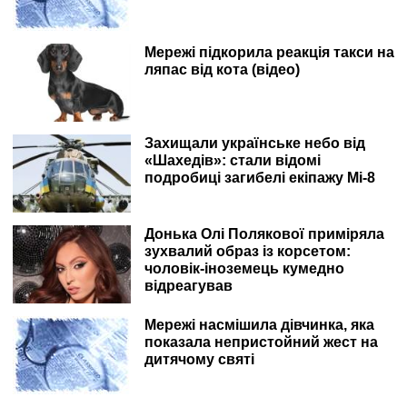
Мережі підкорила реакція такси на
ляпас від кота (відео)
Захищали українське небо від
«Шахедів»: стали відомі
подробиці загибелі екіпажу Мі-8
Донька Олі Полякової приміряла
зухвалий образ із корсетом:
чоловік-іноземець кумедно
відреагував
Мережі насмішила дівчинка, яка
показала непристойний жест на
дитячому святі