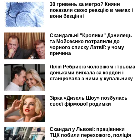
30 гривень за метро? Кияни
показали свою реакцію в мемах і
вони безцінні
Скандальні "Кролики" Данилець
та Мойсеєнко потрапили до
чорного списку Латвії: у чому
причина
Лілія Ребрик із чоловіком і трьома
доньками виїхала за кордон і
станцювала з ними у купальнику
Зірка «Дизель Шоу» позбулась
своєї фірмової родимки
Скандал у Львові: працівники
ТЦК побили перехожого, поліція