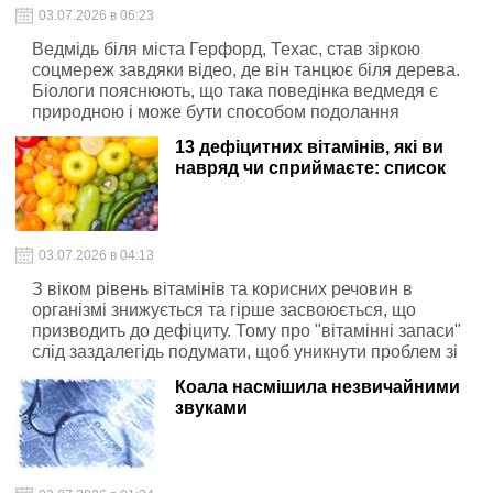
03.07.2026 в 06:23
Ведмідь біля міста Герфорд, Техас, став зіркою
соцмереж завдяки відео, де він танцює біля дерева.
Біологи пояснюють, що така поведінка ведмедя є
природною і може бути способом подолання
свербежу або мітки території.
13 дефіцитних вітамінів, які ви
навряд чи сприймаєте: список
03.07.2026 в 04:13
З віком рівень вітамінів та корисних речовин в
організмі знижується та гірше засвоюється, що
призводить до дефіциту. Тому про "вітамінні запаси"
слід заздалегідь подумати, щоб уникнути проблем зі
здоров'ям.
Коала насмішила незвичайними
звуками