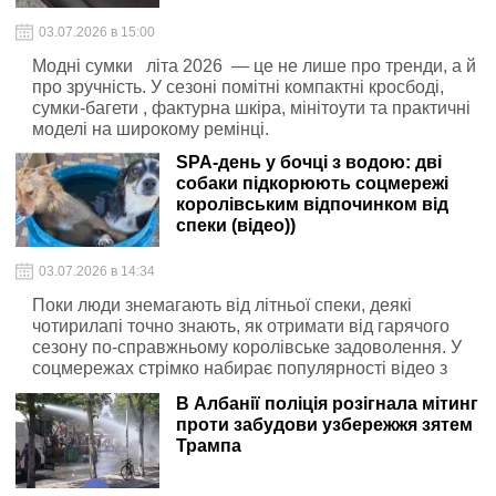
03.07.2026 в 15:00
Модні сумки літа 2026 — це не лише про тренди, а й
про зручність. У сезоні помітні компактні кросбоді,
сумки-багети , фактурна шкіра, мінітоути та практичні
моделі на широкому ремінці.
SPA-день у бочці з водою: дві
собаки підкорюють соцмережі
королівським відпочинком від
спеки (відео))
03.07.2026 в 14:34
Поки люди знемагають від літньої спеки, деякі
чотирилапі точно знають, як отримати від гарячого
сезону по-справжньому королівське задоволення. У
соцмережах стрімко набирає популярності відео з
двома пухнастими красунями — Топою та Лолою ,
В Албанії поліція розігнала мітинг
які вигадали ідеальний спосіб охолодження. Про це
проти забудови узбережжя зятем
під час огляду соцмереж у прямому ефірі “Ранку
Трампа
Вдома” розповіли ведучі Дар’я Кудімова та Денис
Мінін .