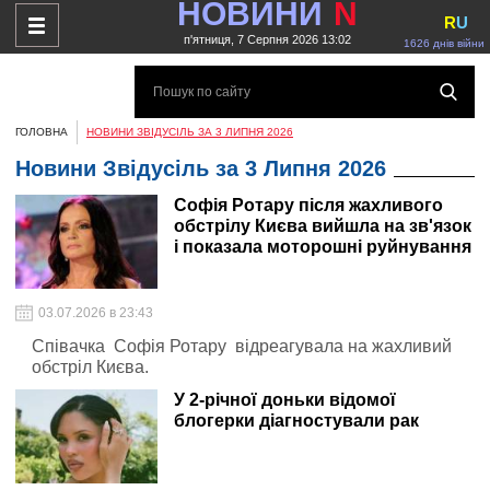
НОВИНИ
N
R
U
п'ятниця, 7 Серпня 2026 13:02
1626 днів війни
ГОЛОВНА
НОВИНИ ЗВІДУСІЛЬ ЗА 3 ЛИПНЯ 2026
Новини Звідусіль за 3 Липня 2026
Софія Ротару після жахливого
обстрілу Києва вийшла на зв'язок
і показала моторошні руйнування
03.07.2026 в 23:43
Співачка Софія Ротару відреагувала на жахливий
обстріл Києва.
У 2-річної доньки відомої
блогерки діагностували рак