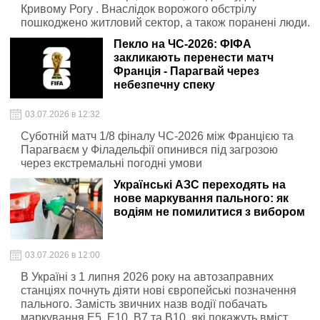
Кривому Рогу . Внаслідок ворожого обстрілу
пошкоджено житловий сектор, а також поранені люди.
Пекло на ЧС-2026: ФІФА
закликають перенести матч
Франція - Парагвай через
небезпечну спеку
03.07.2026 в 12:32
Суботній матч 1/8 фіналу ЧС-2026 між Францією та
Парагваєм у Філадельфії опинився під загрозою
через екстремальні погодні умови
Українські АЗС переходять на
нове маркування пального: як
водіям не помилитися з вибором
03.07.2026 в 12:00
В Україні з 1 липня 2026 року на автозаправних
станціях почнуть діяти нові європейські позначення
пального. Замість звичних назв водії побачать
маркування E5, E10, B7 та B10, які покажуть вміст