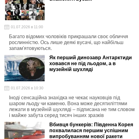
Ampercar
01.07.2026 в 11:00
Багато відомих чоловіків прикрашали своє обличчя
рослинністю. Ось лише деякі вусачі, що найбільш
запам'ятовуються.
Як перший динозавр Антарктиди
ховався не під льодом, а в
музейній шухляді
01.07.2026 в 10:30
Іноді сенсаційна знахідка не чекає науковців під
шаром льоду чи каменю. Вона може десятиліттями
лежати в музейній шухляді – підписана не тим словом
і майже забута серед тисяч інших зразків
Вбивця бункерів: Південна Корея
похвалилася першим успішним
випробуванням нової ракети