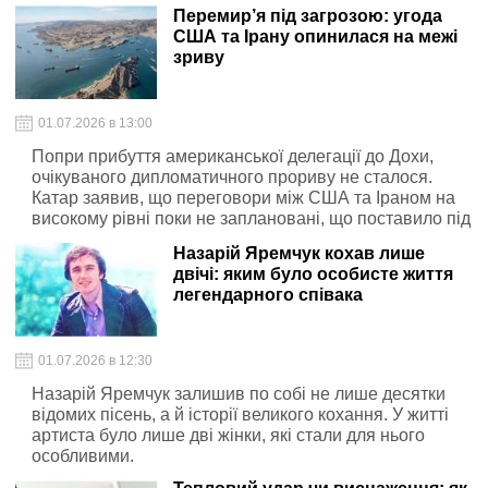
підготовлені підказки
Перемир’я під загрозою: угода
США та Ірану опинилася на межі
зриву
01.07.2026 в 13:00
Попри прибуття американської делегації до Дохи,
очікуваного дипломатичного прориву не сталося.
Катар заявив, що переговори між США та Іраном на
високому рівні поки не заплановані, що поставило під
сумнів перспективи укладення довгострокової мирної
Назарій Яремчук кохав лише
угоди та стабілізації ситуації в регіоні.
двічі: яким було особисте життя
легендарного співака
01.07.2026 в 12:30
Назарій Яремчук залишив по собі не лише десятки
відомих пісень, а й історії великого кохання. У житті
артиста було лише дві жінки, які стали для нього
особливими.