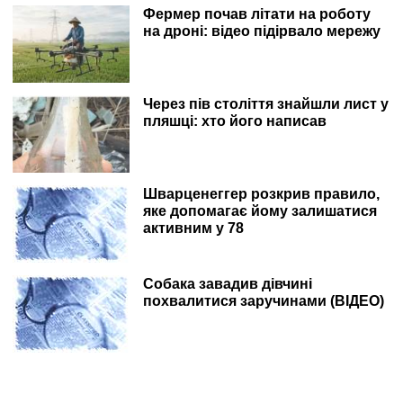
Фермер почав літати на роботу
на дроні: відео підірвало мережу
Через пів століття знайшли лист у
пляшці: хто його написав
Шварценеггер розкрив правило,
яке допомагає йому залишатися
активним у 78
Собака завадив дівчині
похвалитися заручинами (ВІДЕО)