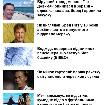
Вірусний тренд мережі: Г'ю
Джекман опинився в Україні –
одеська пахлава, борщ і дрони на
закуску
Як виглядав Бред Пітт у 18 років:
архівне фото з випускного
підірвало мережу
Ведмідь перервав відпочинок
пенсіонера, що заснув біля
басейну (ВІДЕО)
Як мішок картоплі: першу ракетку
світу висміяли через нову сукню
М'яч відскакує, як від стіни:
кумедне відео з футбольними
«навичками» Путіна підриває