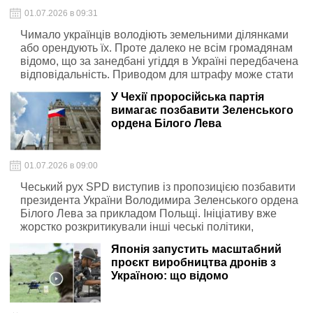
01.07.2026 в 09:31
Чимало українців володіють земельними ділянками
або орендують їх. Проте далеко не всім громадянам
відомо, що за занедбані угіддя в Україні передбачена
відповідальність. Приводом для штрафу може стати
звичайний бур'ян на ділянці, а розмір відповідних
У Чехії проросійська партія
стягнень сягає 1700 грн
вимагає позбавити Зеленського
ордена Білого Лева
01.07.2026 в 09:00
Чеський рух SPD виступив із пропозицією позбавити
президента України Володимира Зеленського ордена
Білого Лева за прикладом Польщі. Ініціативу вже
жорстко розкритикували інші чеські політики,
назвавши її боягузтвом та роботою на Москву.
Японія запустить масштабний
Водночас у канцелярії чеського президента пояснили,
проєкт виробництва дронів з
що законних повноважень відібрати нагороду без
Україною: що відомо
рішення суду немає.