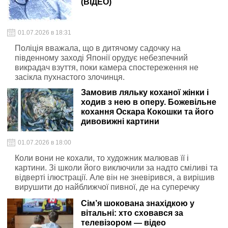
(ВІДЕО)
01.07.2026 в 18:31
Поліція вважала, що в дитячому садочку на
південному заході Японії орудує небезпечний
викрадач взуття, поки камера спостереження не
засікла пухнастого злочинця.
Замовив ляльку коханої жінки і
ходив з нею в оперу. Божевільне
кохання Оскара Кокошки та його
дивовижні картини
01.07.2026 в 18:00
Коли вони не кохали, то художник малював її і
картини. Зі школи його виключили за надто сміливі та
відверті ілюстрації. Але він не зневірився, а вирішив
вирушити до найближчої пивної, де на суперечку
випив найбільше пива.
Сім’я шокована знахідкою у
вітальні: хто сховався за
телевізором — відео