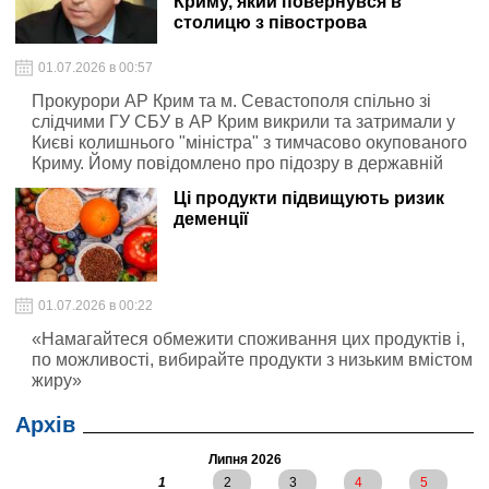
Криму, який повернувся в
столицю з півострова
01.07.2026 в 00:57
Прокурори АР Крим та м. Севастополя спільно зі
слідчими ГУ СБУ в АР Крим викрили та затримали у
Києві колишнього "міністра" з тимчасово окупованого
Криму. Йому повідомлено про підозру в державній
зраді (ч. 1 ст. 111 КК України).
Ці продукти підвищують ризик
деменції
01.07.2026 в 00:22
«Намагайтеся обмежити споживання цих продуктів і,
по можливості, вибирайте продукти з низьким вмістом
жиру»
Архів
Липня 2026
1
2
3
4
5