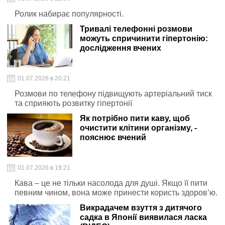
Ролик набирає популярності.
Тривалі телефонні розмови
можуть спричинити гіпертонію:
дослідження вчених
01.07.2026 в 20:21
Розмови по телефону підвищують артеріальний тиск
та сприяють розвитку гіпертонії
Як потрібно пити каву, щоб
очистити клітини організму, -
пояснює вчений
01.07.2026 в 19:21
Кава – це не тільки насолода для душі. Якщо її пити
певним чином, вона може принести користь здоров’ю.
Викрадачем взуття з дитячого
садка в Японії виявилася ласка