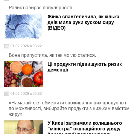
Ролик набирає популярності.
Жінка спантеличила, як кілька
днів мила руки куском сиру
(ВІДЕО)
01.07.2026 в 03:22
Вона припустила, як так могло статися.
Ці продукти підвищують ризик
деменції
01.07.2026 в 02:33
«Намагайтеся обмежити споживання цих продуктів і,
по можливості, вибирайте продукти з низьким вмістом
жиру»
У Києві затримали колишнього
"міністра" окупаційного уряду