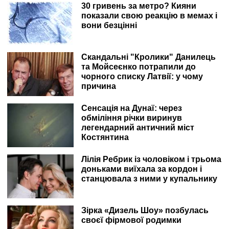
30 гривень за метро? Кияни
показали свою реакцію в мемах і
вони безцінні
Скандальні "Кролики" Данилець
та Мойсеєнко потрапили до
чорного списку Латвії: у чому
причина
Сенсація на Дунаї: через
обміління річки виринув
легендарний античний міст
Костянтина
Лілія Ребрик із чоловіком і трьома
доньками виїхала за кордон і
станцювала з ними у купальнику
Зірка «Дизель Шоу» позбулась
своєї фірмової родимки