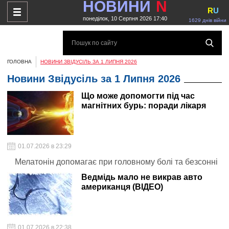
НОВИНИ
N
R
U
понеділок, 10 Серпня 2026 17:40
1629 днів війни
ГОЛОВНА
НОВИНИ ЗВІДУСІЛЬ ЗА 1 ЛИПНЯ 2026
Новини Звідусіль за 1 Липня 2026
Що може допомогти під час
магнітних бурь: поради лікаря
01.07.2026 в 23:29
Мелатонін допомагає при головному болі та безсонні
Ведмідь мало не викрав авто
американця (ВІДЕО)
01.07.2026 в 22:38