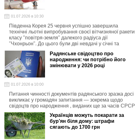
01.07.2026 в 10:30
Південна Корея 25 червня успішно завершила
технічні льотні випробування своєї вітчизняної ракети
класу "повітря-земля" далекого радіуса дії
"Чхонрьон". До цього були дві невдачі у січні та
березні.
Радянське свідоцтво про
народження: чи потрібно його
змінювати у 2026 році
01.07.2026 в 10:00
Питання чинності документів радянського зразка досі
викликає у громадян запитання — зокрема щодо
свідоцтв про народження , виданих ще за часів СРСР
Українців можуть покарати за
бур’ян біля дому: штрафи
сягають до 1700 грн