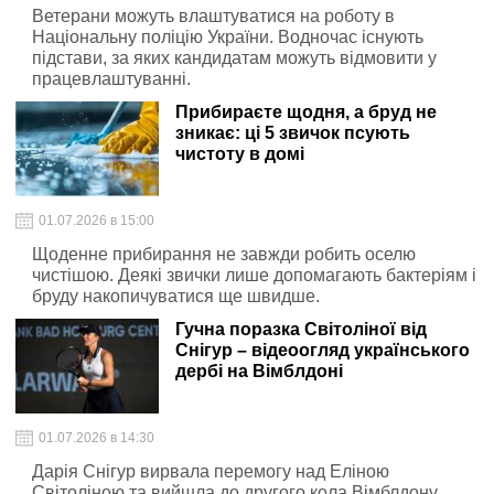
Ветерани можуть влаштуватися на роботу в
Національну поліцію України. Водночас існують
підстави, за яких кандидатам можуть відмовити у
працевлаштуванні.
Прибираєте щодня, а бруд не
зникає: ці 5 звичок псують
чистоту в домі
01.07.2026 в 15:00
Щоденне прибирання не завжди робить оселю
чистішою. Деякі звички лише допомагають бактеріям і
бруду накопичуватися ще швидше.
Гучна поразка Світоліної від
Снігур – відеоогляд українського
дербі на Вімблдоні
01.07.2026 в 14:30
Дарія Снігур вирвала перемогу над Еліною
Світоліною та вийшла до другого кола Вімблдону