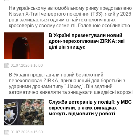
На українському автомобільному ринку представлено
Nissan X-Trail четвертого покоління (T33), який у 2026
році залишається одним із найтехнологічніших
кросоверів у своєму сегменті. Головною особливістю
моделі є використання силової установки e-Power та
В Україні презентували новий
двигуна VC-Turbo з варіативним ступенем стиску.
дрон-перехоплювач ZIRKA: які
цілі він знищує
01.07.2026 в 16:00
В Україні представили новий безпілотний
перехоплювач ZIRKA, призначений для боротьби з
ударними дронами типу "Шахед". Він здатний
автоматично виявляти та знищувати швидкісні ворожі
повітряні цілі
Служба ветеранів у поліції: у МВС
окреслили, в яких випадках
можуть відмовити у роботі
01.07.2026 в 15:30