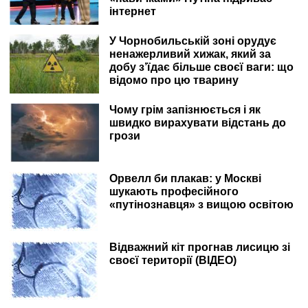
інтернет
У Чорнобильській зоні орудує
ненажерливий хижак, який за
добу з’їдає більше своєї ваги: що
відомо про цю тварину
Чому грім запізнюється і як
швидко вирахувати відстань до
грози
Орвелл би плакав: у Москві
шукають професійного
«путінознавця» з вищою освітою
Відважний кіт прогнав лисицю зі
своєї території (ВІДЕО)