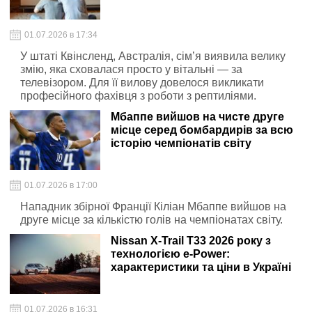
01.07.2026 в 17:34
У штаті Квінсленд, Австралія, сім’я виявила велику
змію, яка сховалася просто у вітальні — за
телевізором. Для її вилову довелося викликати
професійного фахівця з роботи з рептиліями.
Мбаппе вийшов на чисте друге
місце серед бомбардирів за всю
історію чемпіонатів світу
01.07.2026 в 17:00
Нападник збірної Франції Кіліан Мбаппе вийшов на
друге місце за кількістю голів на чемпіонатах світу.
Nissan X-Trail T33 2026 року з
технологією e-Power:
характеристики та ціни в Україні
01.07.2026 в 16:31