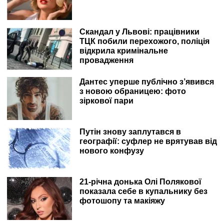
Скандал у Львові: працівники
ТЦК побили перехожого, поліція
відкрила кримінальне
провадження
Дантес уперше публічно з’явився
з новою обраницею: фото
зіркової пари
Путін знову заплутався в
географії: суфлер не врятував від
нового конфузу
21-річна донька Олі Полякової
показала себе в купальнику без
фотошопу та макіяжу