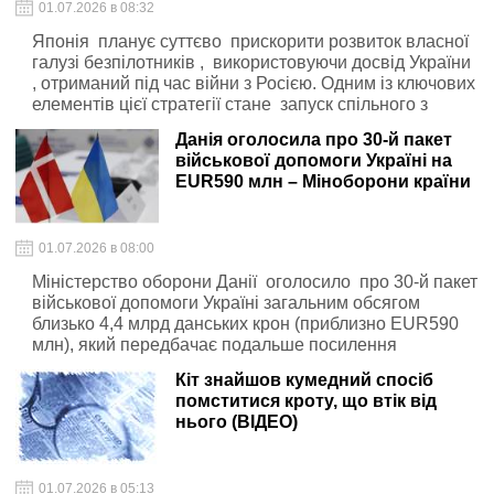
01.07.2026 в 08:32
Японія планує суттєво прискорити розвиток власної
галузі безпілотників , використовуючи досвід України
, отриманий під час війни з Росією. Одним із ключових
елементів цієї стратегії стане запуск спільного з
Києвом масштабного проєкту Japan-Ukraine Drone
Данія оголосила про 30-й пакет
Cluster , який об'єднає японські та українські оборонні
військової допомоги Україні на
компанії.
EUR590 млн – Міноборони країни
01.07.2026 в 08:00
Міністерство оборони Данії оголосило про 30-й пакет
військової допомоги Україні загальним обсягом
близько 4,4 млрд данських крон (приблизно EUR590
млн), який передбачає подальше посилення
підтримки українських збройних сил у протидії
Кіт знайшов кумедний спосіб
російській агресії.
помститися кроту, що втік від
нього (ВІДЕО)
01.07.2026 в 05:13