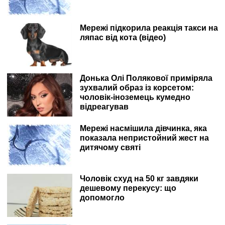
Мережі підкорила реакція такси на
ляпас від кота (відео)
Донька Олі Полякової приміряла
зухвалий образ із корсетом:
чоловік-іноземець кумедно
відреагував
Мережі насмішила дівчинка, яка
показала непристойний жест на
дитячому святі
Чоловік схуд на 50 кг завдяки
дешевому перекусу: що
допомогло