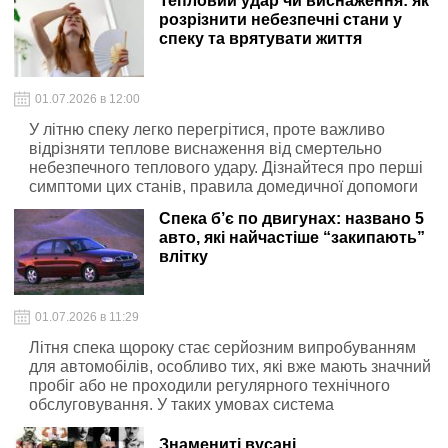
Тепловий удар чи виснаження: як
розрізнити небезпечні стани у
спеку та врятувати життя
01.07.2026 в 12:00
У літню спеку легко перегрітися, проте важливо
відрізняти теплове виснаження від смертельно
небезпечного теплового удару. Дізнайтеся про перші
симптоми цих станів, правила домедичної допомоги
та хто перебуває в зоні найбільшого ризику. Прості
Спека б’є по двигунах: названо 5
поради допоможуть захистити організм від критичного
авто, які найчастіше “закипають”
перегрівання.
влітку
01.07.2026 в 11:29
Літня спека щороку стає серйозним випробуванням
для автомобілів, особливо тих, які вже мають значний
пробіг або не проходили регулярного технічного
обслуговування. У таких умовах система
охолодження працює на межі можливостей, що часто
призводить до перегріву двигуна. Про це пише
Знамениті вусані