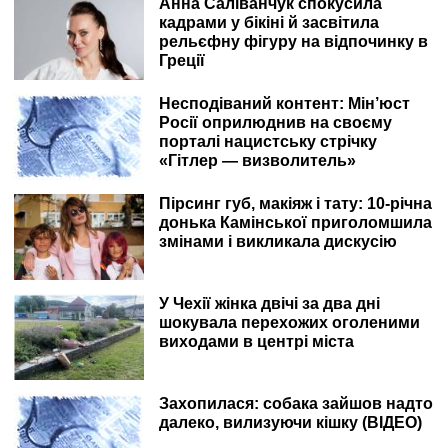
Анна Саліванчук спокусила
кадрами у бікіні й засвітила
рельєфну фігуру на відпочинку в
Греції
Несподіваний контент: Мін’юст
Росії оприлюднив на своєму
порталі нацистську стрічку
«Гітлер — визволитель»
Пірсинг губ, макіяж і тату: 10-річна
донька Камінської приголомшила
змінами і викликала дискусію
У Чехії жінка двічі за два дні
шокувала перехожих оголеними
виходами в центрі міста
Захопилася: собака зайшов надто
далеко, вилизуючи кішку (ВІДЕО)