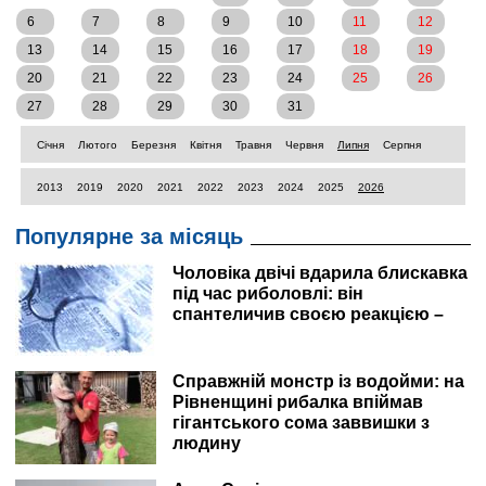
6
7
8
9
10
11
12
13
14
15
16
17
18
19
20
21
22
23
24
25
26
27
28
29
30
31
Січня
Лютого
Березня
Квітня
Травня
Червня
Липня
Серпня
2013
2019
2020
2021
2022
2023
2024
2025
2026
Популярне за місяць
Чоловіка двічі вдарила блискавка
під час риболовлі: він
спантеличив своєю реакцією –
Справжній монстр із водойми: на
Рівненщині рибалка впіймав
гігантського сома заввишки з
людину