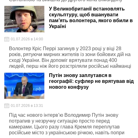
У Великобританії встановлять
скульптуру, щоб вшанувати
пам’ять волонтера, якого вбили в
Україні
01.07.2026 в 14:00
Волонтер Кріс Перрі загинув у 2023 році у віці 28
років, рятуючи мирних жителів із зони бойових дій на
сході України. Він допоміг врятувати понад 400
людей, перш ніж його розстріляли російські найманці
Путін знову заплутався в
географії: суфлер не врятував від
нового конфузу
01.07.2026 в 13:31
Під час нового інтерв’ю Володимир Путін знову
потрапив у незручну ситуацію просто перед
камерами. Цього разу глава Кремля переплутав
російське місто з українською річкою, навіть попри