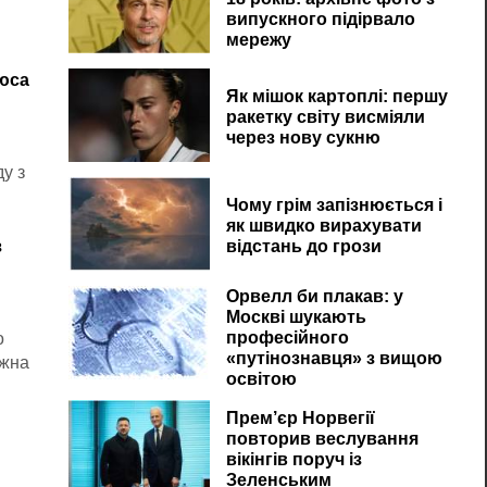
випускного підірвало
мережу
рюса
Як мішок картоплі: першу
ракетку світу висміяли
через нову сукню
у з
Чому грім запізнюється і
як швидко вирахувати
з
відстань до грози
Орвелл би плакав: у
Москві шукають
професійного
о
«путінознавця» з вищою
ожна
освітою
Прем’єр Норвегії
повторив веслування
вікінгів поруч із
Зеленським