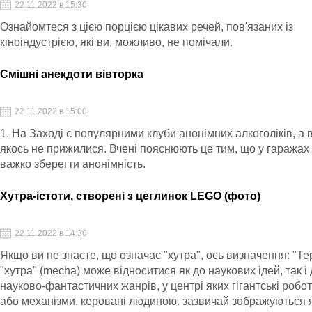
22.11.2022 в 15:30
Ознайомтеся з цією порцією цікавих речей, пов'язаних із
кіноіндустрією, які ви, можливо, не помічали.
Смішні анекдоти вівторка
22.11.2022 в 15:00
1. На Заході є популярними клуби анонімних алкоголіків, а 
якось не прижилися. Вчені пояснюють це тим, що у гаражах
важко зберегти анонімність.
Хутра-істоти, створені з цеглинок LEGO (фото)
22.11.2022 в 14:30
Якщо ви не знаєте, що означає "хутра", ось визначення: "Те
"хутра" (mecha) може відноситися як до наукових ідей, так і
науково-фантастичних жанрів, у центрі яких гігантські робо
або механізми, керовані людиною. зазвичай зображуються 