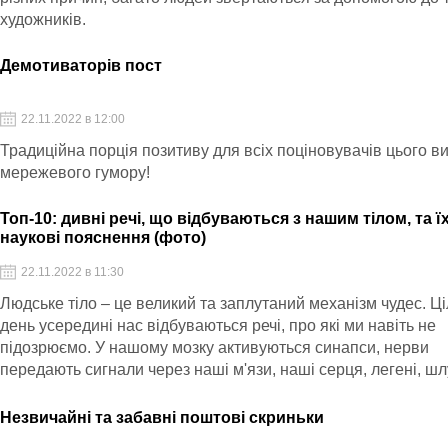
художників.
Демотиваторів пост
22.11.2022 в 12:00
Традиційна порція позитиву для всіх поціновувачів цього в
мережевого гумору!
Топ-10: дивні речі, що відбуваються з нашим тілом, та ї
наукові пояснення (фото)
22.11.2022 в 11:30
Людське тіло – це великий та заплутаний механізм чудес. Ц
день усередині нас відбуваються речі, про які ми навіть не
підозрюємо. У нашому мозку активуються синапси, нерви
передають сигнали через наші м'язи, наші серця, легені, ш
та селезінки роблять те, що роблять, і все це без нашої участ
Незвичайні та забавні поштові скриньки