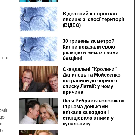
Відважний кіт прогнав
лисицю зі своєї території
(ВІДЕО)
30 гривень за метро?
Кияни показали свою
реакцію в мемах і вони
в нас
безцінні
Скандальні "Кролики"
Данилець та Мойсеєнко
потрапили до чорного
списку Латвії: у чому
причина
Лілія Ребрик із чоловіком
і трьома доньками
рмін
виїхала за кордон і
 до
станцювала з ними у
ти
купальнику
як