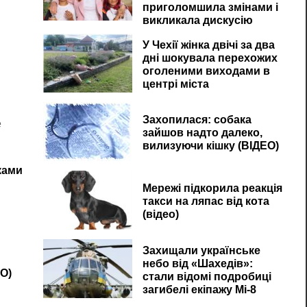
приголомшила змінами і
викликала дискусію
У Чехії жінка двічі за два
дні шокувала перехожих
оголеними виходами в
центрі міста
Захопилася: собака
е
зайшов надто далеко,
вилизуючи кішку (ВІДЕО)
ками
Мережі підкорила реакція
такси на ляпас від кота
(відео)
Захищали українське
небо від «Шахедів»:
О)
стали відомі подробиці
загибелі екіпажу Мі-8