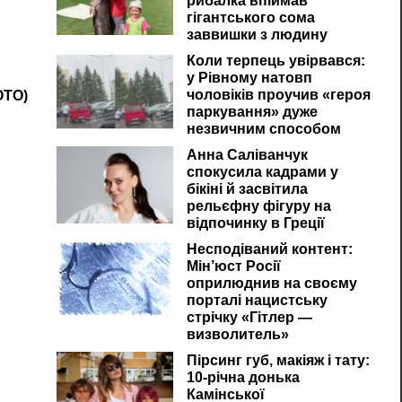
рибалка впіймав
гігантського сома
заввишки з людину
Коли терпець увірвався:
у Рівному натовп
чоловіків проучив «героя
ОТО)
паркування» дуже
незвичним способом
Анна Саліванчук
спокусила кадрами у
бікіні й засвітила
рельєфну фігуру на
відпочинку в Греції
Несподіваний контент:
Мін’юст Росії
оприлюднив на своєму
порталі нацистську
стрічку «Гітлер —
визволитель»
Пірсинг губ, макіяж і тату:
10-річна донька
Камінської