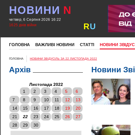
НОВИНИ
N
четвер, 6 Серпня 2026 16:22
R
U
1625 днів війни
ГОЛОВНА
ВАЖЛИВІ НОВИНИ
СТАТТІ
НОВИНИ ЗВІДУС
ГОЛОВНА
НОВИНИ ЗВІДУСІЛЬ ЗА 22 ЛИСТОПАДА 2022
Архів
Новини Зві
Листопада 2022
1
2
3
4
5
6
7
8
9
10
11
12
13
14
15
16
17
18
19
20
21
22
23
24
25
26
27
28
29
30