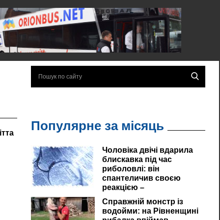
Популярне за місяць
ітта
Чоловіка двічі вдарила
блискавка під час
риболовлі: він
спантеличив своєю
реакцією –
Справжній монстр із
водойми: на Рівненщині