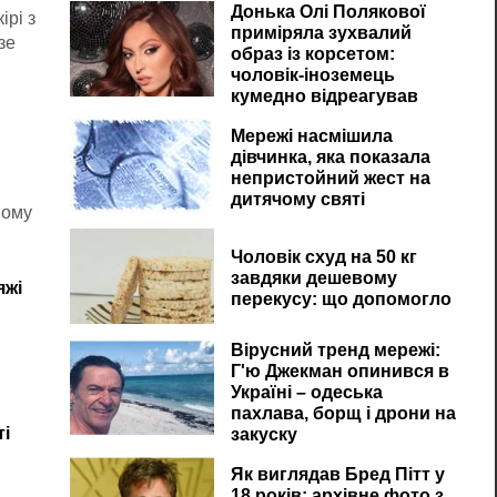
Донька Олі Полякової
ірі з
приміряла зухвалий
зе
образ із корсетом:
чоловік-іноземець
кумедно відреагував
Мережі насмішила
дівчинка, яка показала
непристойний жест на
дитячому святі
ному
Чоловік схуд на 50 кг
завдяки дешевому
яжі
перекусу: що допомогло
Вірусний тренд мережі:
Г'ю Джекман опинився в
Україні – одеська
пахлава, борщ і дрони на
ті
закуску
Як виглядав Бред Пітт у
18 років: архівне фото з