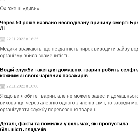
Ох вже ці «диви».
Через 50 років названо несподівану причину смерті Б
Лі
22.11.2022 в 16:35
Медики вважають, що нездатність нирок виводити зайву вод
організму вбила знаменитість.
Водій служби таксі для домашніх тварин робить селфі 
кожним зі своїх чарівних пасажирів
22.11.2022 в 16:00
Якщо ви любите тварин, але не можете завести домашньог
вихованця через алергію одного з членів сім'ї, то завжди м
організувати службу перевезення тварин.
Деталі, факти та помилки у фільмах, які пропустила
більшість глядачів