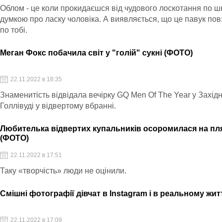
Облом - це коли прокидаєшся від чудового лоскотання по шк
думкою про ласку чоловіка. А виявляється, що це павук пов
по тобі.
Меган Фокс побачила світ у "голій" сукні (ФОТО)
22.11.2022 в 18:35
Знаменитість відвідала вечірку GQ Men Of The Year у Захід
Голлівуді у відвертому вбранні.
Любителька відвертих купальників осоромилася на пл
(ФОТО)
22.11.2022 в 17:51
Таку «творчість» люди не оцінили.
Смішні фотографії дівчат в Instagram і в реальному жит
22.11.2022 в 17:09