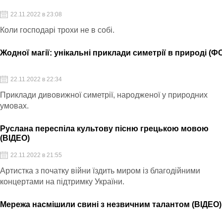
22.11.2022 в 23:08
Коли господарі трохи не в собі.
Жодної магії: унікальні приклади симетрії в природі (Ф
22.11.2022 в 22:34
Приклади дивовижної симетрії, народженої у природних
умовах.
Руслана переспіла культову пісню грецькою мовою
(ВІДЕО)
22.11.2022 в 21:55
Артистка з початку війни їздить миром із благодійними
концертами на підтримку України.
Мережа насмішили свині з незвичним талантом (ВІДЕО)