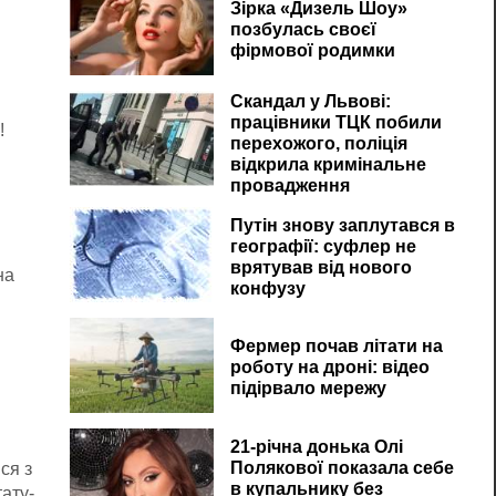
Зірка «Дизель Шоу»
позбулась своєї
фірмової родимки
Скандал у Львові:
працівники ТЦК побили
!
перехожого, поліція
відкрила кримінальне
провадження
Путін знову заплутався в
географії: суфлер не
врятував від нового
на
конфузу
Фермер почав літати на
роботу на дроні: відео
и
підірвало мережу
21-річна донька Олі
Полякової показала себе
ся з
в купальнику без
ату-