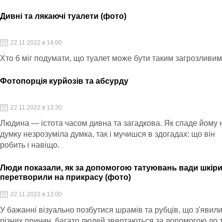
людиноподібні крокуючі транспортні засоби".
Дивні та лякаючі туалети (фото)
22.11.2022 в 14:00
Хто б міг подумати, що туалет може бути таким загрозливим
Фотопорція курйозів та абсурду
22.11.2022 в 13:30
Людина — істота часом дивна та загадкова. Як спаде йому 
думку незрозуміла думка, так і мучишся в здогадах: що він
робить і навіщо.
Люди показали, як за допомогою татуювань вади шкір
перетворили на прикрасу (фото)
22.11.2022 в 13:00
У бажанні візуально позбутися шрамів та рубців, що з'явили
різних причин, багато людей звертаються за допомогою до т