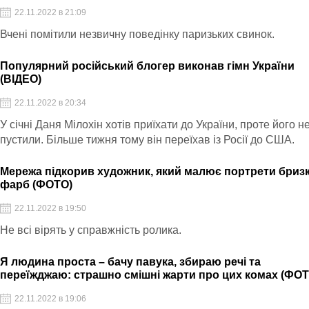
22.11.2022 в 21:09
Вчені помітили незвичну поведінку паризьких свинок.
Популярний російський блогер виконав гімн України
(ВІДЕО)
22.11.2022 в 20:34
У січні Даня Мілохін хотів приїхати до України, проте його н
пустили. Більше тижня тому він переїхав із Росії до США.
Мережа підкорив художник, який малює портрети бриз
фарб (ФОТО)
22.11.2022 в 19:50
Не всі вірять у справжність ролика.
Я людина проста – бачу павука, збираю речі та
переїжджаю: страшно смішні жарти про цих комах (ФОТ
22.11.2022 в 19:06