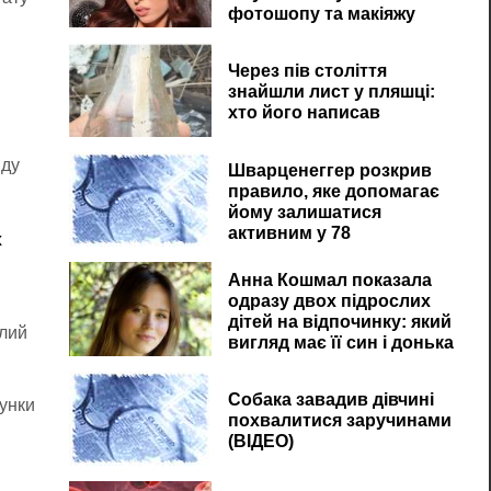
фотошопу та макіяжу
Через пів століття
знайшли лист у пляшці:
хто його написав
иду
Шварценеггер розкрив
правило, яке допомагає
йому залишатися
активним у 78
х
Анна Кошмал показала
одразу двох підрослих
дітей на відпочинку: який
ілий
вигляд має її син і донька
Собака завадив дівчині
лунки
похвалитися заручинами
і.
(ВІДЕО)