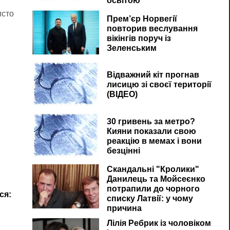
освітою
исто
Прем’єр Норвегії
повторив веслування
вікінгів поруч із
Зеленським
Відважний кіт прогнав
лисицю зі своєї території
(ВІДЕО)
30 гривень за метро?
Кияни показали свою
реакцію в мемах і вони
безцінні
Скандальні "Кролики"
Данилець та Мойсеєнко
потрапили до чорного
ся:
списку Латвії: у чому
причина
Лілія Ребрик із чоловіком