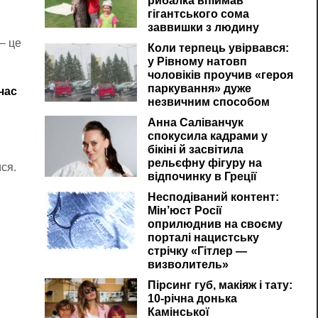
рибалка впіймав
гігантського сома
заввишки з людину
– це
Коли терпець увірвався:
у Рівному натовп
чоловіків проучив «героя
паркування» дуже
час
незвичним способом
Анна Саліванчук
спокусила кадрами у
бікіні й засвітила
рельєфну фігуру на
ися.
відпочинку в Греції
Несподіваний контент:
Мін’юст Росії
оприлюднив на своєму
порталі нацистську
стрічку «Гітлер —
визволитель»
Пірсинг губ, макіяж і тату:
10-річна донька
Камінської