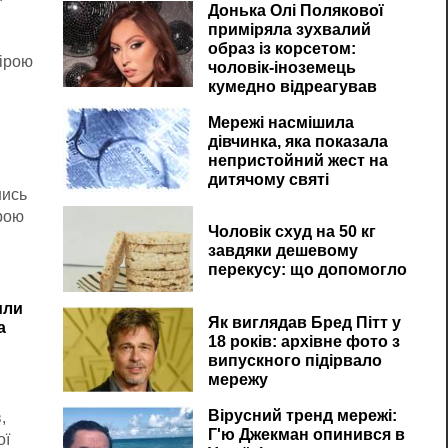
Донька Олі Полякової
приміряла зухвалий
образ із корсетом:
мірою
чоловік-іноземець
кумедно відреагував
сячи
Мережі насмішила
дівчинка, яка показала
непристойний жест на
дитячому святі
шись
урою
Чоловік схуд на 50 кг
завдяки дешевому
перекусу: що допомогло
или
Як виглядав Бред Пітт у
а
18 років: архівне фото з
випускного підірвало
мережу
Вірусний тренд мережі:
,
Г'ю Джекман опинився в
ої