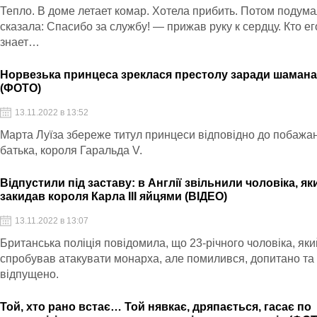
Тепло. В доме летает комар. Хотела прибить. Потом подума
сказала: Спасибо за службу! — прижав руку к сердцу. Кто ег
знает…
Норвезька принцеса зреклася престолу заради шаман
(ФОТО)
13.11.2022 в 13:52
Марта Луїза збереже титул принцеси відповідно до побажань
батька, короля Гаральда V.
Відпустили під заставу: в Англії звільнили чоловіка, як
закидав короля Карла III яйцями (ВІДЕО)
13.11.2022 в 13:07
Британська поліція повідомила, що 23-річного чоловіка, яки
спробував атакувати монарха, але помилився, допитано та
відпущено.
Той, хто рано встає… Той нявкає, дряпається, гасає по