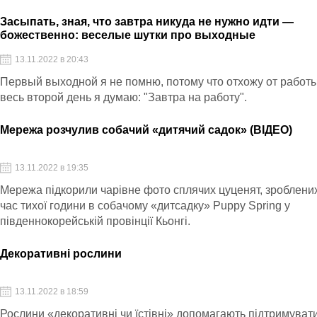
Засыпать, зная, что завтра никуда не нужно идти —
божественно: веселые шутки про выходные
13.11.2022 в 20:43
Первый выходной я не помню, потому что отхожу от работы
весь второй день я думаю: "Завтра на работу".
Мережа розчулив собачий «дитячий садок» (ВІДЕО)
13.11.2022 в 19:35
Мережа підкорили чарівне фото сплячих цуценят, зроблених
час тихої години в собачому «дитсадку» Puppy Spring у
південнокорейській провінції Кьонгі.
Декоративні рослини
13.11.2022 в 18:59
Рослини «декоративні чи їстівні» допомагають підтримуват