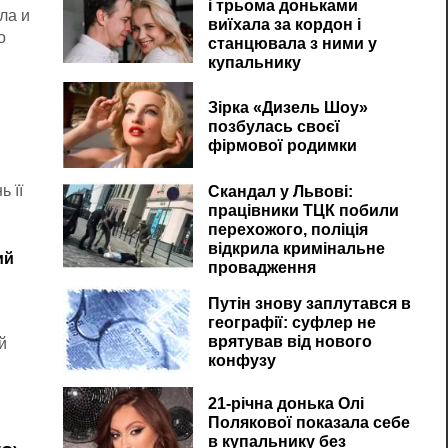
і трьома доньками
ла и
виїхала за кордон і
о
станцювала з ними у
купальнику
а
Зірка «Дизель Шоу»
позбулась своєї
фірмової родимки
 її
Скандал у Львові:
працівники ТЦК побили
перехожого, поліція
відкрила кримінальне
ий
провадження
Путін знову заплутався в
географії: суфлер не
врятував від нового
й
конфузу
21-річна донька Олі
Полякової показала себе
в купальнику без