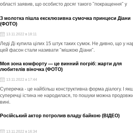
області заявив, що особисто досяг такого "покращення" у
воєнторгу у селищі Мулине.
З молотка пішла ексклюзивна сумочка принцеси Діани
(ФОТО)
13.11.2022 в 18:11
Леді Ді купила цілих 15 штук таких сумок. Не дивно, що у на
цей фасон стали називати "мішкою Діани".
Моя зона комфорту — це винний погріб: жарти для
любителів віночка (ФОТО)
13.11.2022 в 17:44
Суперечка - це найбільш конструктивна форма діалогу. І як
суперечці істина не народилася, то пошуки можна продовжи
вині.
Російський актор потролив владу байкою (ВІДЕО)
13.11.2022 в 16:34