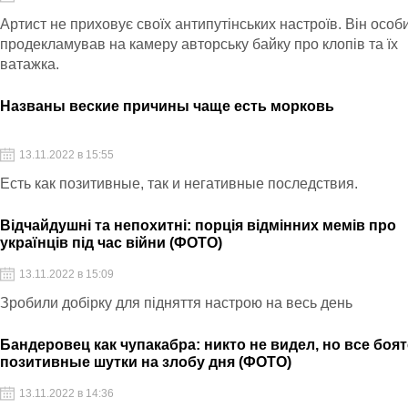
Артист не приховує своїх антипутінських настроїв. Він особ
продекламував на камеру авторську байку про клопів та їх
ватажка.
Названы веские причины чаще есть морковь
13.11.2022 в 15:55
Есть как позитивные, так и негативные последствия.
Відчайдушні та непохитні: порція відмінних мемів про
українців під час війни (ФОТО)
13.11.2022 в 15:09
Зробили добірку для підняття настрою на весь день
Бандеровец как чупакабра: никто не видел, но все боят
позитивные шутки на злобу дня (ФОТО)
13.11.2022 в 14:36