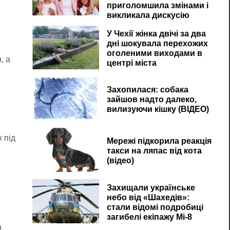
приголомшила змінами і
викликала дискусію
У Чехії жінка двічі за два
дні шокувала перехожих
оголеними виходами в
, а
центрі міста
Захопилася: собака
зайшов надто далеко,
вилизуючи кішку (ВІДЕО)
 під
Мережі підкорила реакція
такси на ляпас від кота
(відео)
Захищали українське
небо від «Шахедів»:
стали відомі подробиці
загибелі екіпажу Мі-8
и