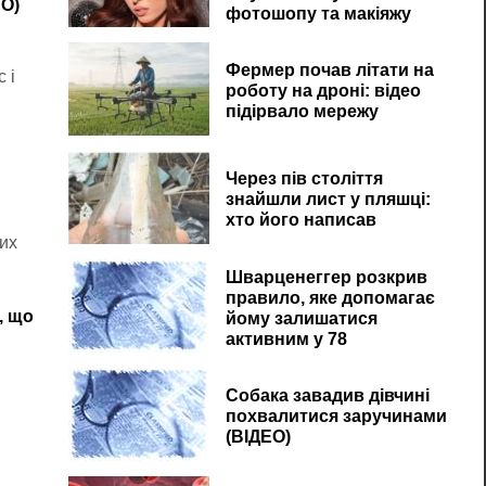
ТО)
фотошопу та макіяжу
Фермер почав літати на
 і
роботу на дроні: відео
підірвало мережу
Через пів століття
знайшли лист у пляшці:
хто його написав
ких
Шварценеггер розкрив
правило, яке допомагає
, що
йому залишатися
активним у 78
Собака завадив дівчині
похвалитися заручинами
(ВІДЕО)