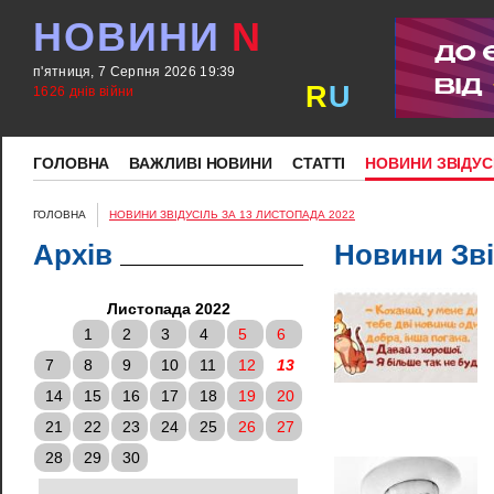
НОВИНИ
N
п'ятниця, 7 Серпня 2026 19:39
R
U
1626 днів війни
ГОЛОВНА
ВАЖЛИВІ НОВИНИ
СТАТТІ
НОВИНИ ЗВІДУС
ГОЛОВНА
НОВИНИ ЗВІДУСІЛЬ ЗА 13 ЛИСТОПАДА 2022
Архів
Новини Зві
Листопада 2022
1
2
3
4
5
6
7
8
9
10
11
12
13
14
15
16
17
18
19
20
21
22
23
24
25
26
27
28
29
30