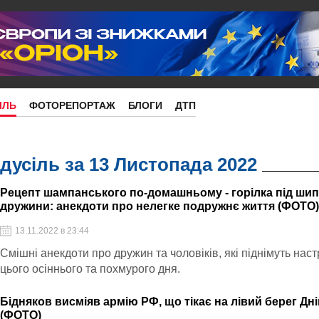
ІЛЬ
ФОТОРЕПОРТАЖ
БЛОГИ
ДТП
дусіль за 13 Листопада 2022
Рецепт шампанського по-домашньому - горілка під шип
дружини: анекдоти про нелегке подружнє життя (ФОТО
13.11.2022 в 23:44
Смішні анекдоти про дружин та чоловіків, які піднімуть наст
цього осіннього та похмурого дня.
Бідняков висміяв армію РФ, що тікає на лівий берег Дн
(ФОТО)