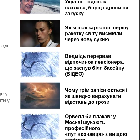
Україні – одеська
пахлава, борщ і дрони на
закуску
Як мішок картоплі: першу
ракетку світу висміяли
через нову сукню
роді
Ведмідь перервав
відпочинок пенсіонера,
що заснув біля басейну
(ВІДЕО)
Чому грім запізнюється і
що у
як швидко вирахувати
ти у
відстань до грози
Орвелл би плакав: у
Москві шукають
професійного
«путінознавця» з вищою