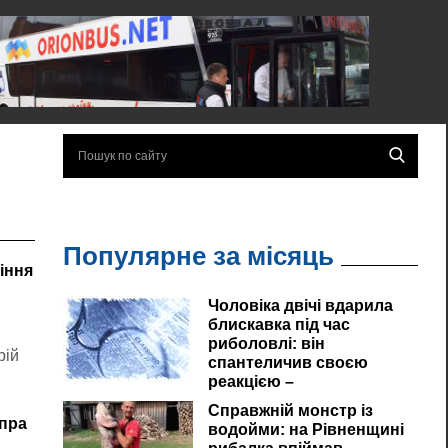
Популярне за місяць
іння
)
Чоловіка двічі вдарила
блискавка під час
риболовлі: він
рій
спантеличив своєю
реакцією –
Справжній монстр із
іпра
водойми: на Рівненщині