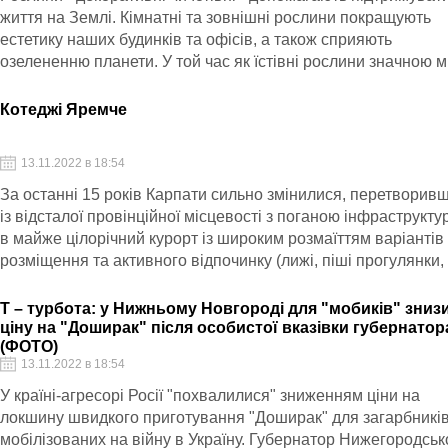
життя на Землі. Кімнатні та зовнішні рослини покращують
естетику наших будинків та офісів, а також сприяють
озелененню планети. У той час як їстівні рослини значною 
покращують наше живлення (відчуття смаку), декоративні
рослини звертаються до деяких інших органів чуття, прино
Котеджі Яремче
нам багато користі.
13.11.2022 в 18:54
За останні 15 років Карпати сильно змінилися, перетворив
із відсталої провінційної місцевості з поганою інфраструкт
в майже цілорічний курорт із широким розмаїттям варіантів
розміщення та активного відпочинку (лижі, піші прогулянки,
верхова їзда, сплав, збір ягід та грибів тощо).
Т – турбота: у Нижньому Новгороді для "мобиків" зниз
ціну на "Доширак" після особистої вказівки губернатор
(ФОТО)
13.11.2022 в 18:54
У країні-агресорі Росії "похвалилися" зниженням ціни на
локшину швидкого приготування "Доширак" для загарбників
мобілізованих на війну в Україну. Губернатор Нижегородськ