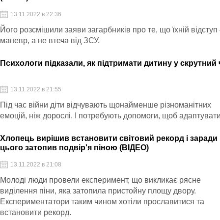
13.11.2022 в 22:36
Його розсмішили заяви загарбників про те, що їхній відступ 
маневр, а не втеча від ЗСУ.
Психологи підказали, як підтримати дитину у скрутний 
13.11.2022 в 21:55
Під час війни діти відчувають щонайменше різноманітних
емоцій, ніж дорослі. І потребують допомоги, щоб адаптуват
Хлопець вирішив встановити світовий рекорд і заради
цього затопив подвір'я піною (ВІДЕО)
13.11.2022 в 21:08
Молоді люди провели експеримент, що викликає рясне
виділення піни, яка затопила пристойну площу двору.
Експериментатори таким чином хотіли прославитися та
встановити рекорд.