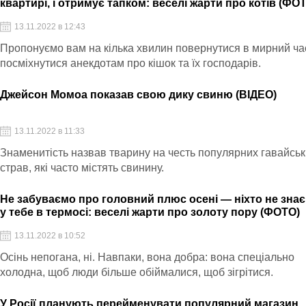
квартирі, і отримує тапком: веселі жарти про котів (ФО
13.11.2022 в 12:43
Пропонуємо вам на кілька хвилин повернутися в мирний час
посміхнутися анекдотам про кішок та їх господарів.
Джейсон Момоа показав свою дику свиню (ВІДЕО)
13.11.2022 в 11:33
Знаменитість назвав тварину на честь популярних гавайсь
страв, які часто містять свинину.
Не забуваємо про головний плюс осені — ніхто не знає
у тебе в термосі: веселі жарти про золоту пору (ФОТО)
13.11.2022 в 10:52
Осінь непогана, ні. Навпаки, вона добра: вона спеціально
холодна, щоб люди більше обіймалися, щоб зігрітися.
У Росії планують перейменувати популярний магазин