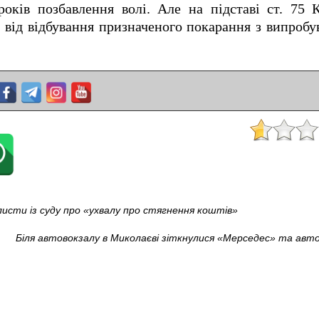
оків позбавлення волі. Але на підставі ст. 75 
 від відбування призначеного покарання з випроб
сти із суду про «ухвалу про стягнення коштів»
Біля автовокзалу в Миколаєві зіткнулися «Мерседес» та авто