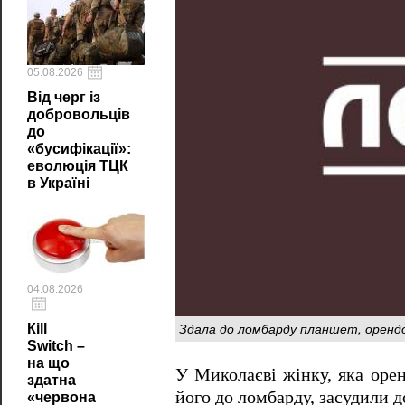
05.08.2026
Від черг із
добровольців
до
«бусифікації»:
еволюція ТЦК
в Україні
04.08.2026
Здала до ломбарду планшет, орендов
Кill
Switch –
на що
У Миколаєві жінку, яка орен
здатна
його до ломбарду, засудили до
«червона