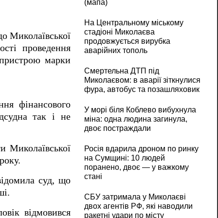
(мапа)
На Центральному міському
стадіоні Миколаєва
 до Миколаївської
продовжується вирубка
ості проведення
аварійних тополь
о пристрою марки
Смертельна ДТП під
Миколаєвом: в аварії зіткнулися
фура, автобус та позашляховик
ння фінансового
У морі біля Коблево вибухнула
дсудна так і не
міна: одна людина загинула,
двоє постраждали
и Миколаївської
Росія вдарила дроном по ринку
на Сумщині: 10 людей
року.
поранено, двоє — у важкому
стані
відомила суд, що
ші.
СБУ затримала у Миколаєві
двох агентів РФ, які наводили
ловік відмовився
ракетні удари по місту