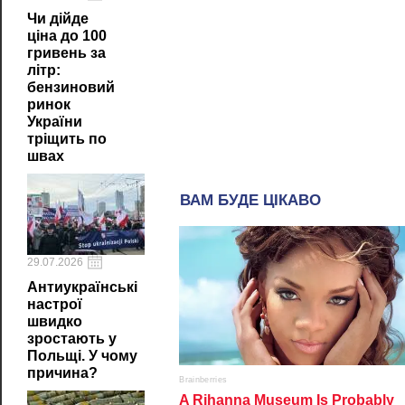
Чи дійде
ціна до 100
гривень за
літр:
бензиновий
ринок
України
тріщить по
швах
29.07.2026
Антиукраїнські
настрої
швидко
зростають у
Польщі. У чому
причина?