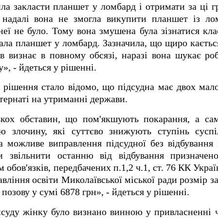
ила закласти планшет у ломбард і отримати за ці г
 надалі вона не змогла викупити планшет із лом
неї не було. Тому вона змушена була зізнатися кл
лала планшет у ломбард. Зазначила, що щиро кається
в визнає в повному обсязі, наразі вона шукає ро
», - йдеться у рішенні.
о рішення стало відомо, що підсудна має двох малол
тернаті на утриманні держави.
ькох обставин, що пом'якшують покарання, а сам
ю злочину, які суттєво знижують ступінь суспі
за можливе виправлення підсудної без відбування
и звільнити останню від відбування призначен
обов'язків, передбачених п.1,2 ч.1, ст. 76 КК Укра
вління освіти Миколаївської міської ради розмір з
позову у сумі 6878 грн», - йдеться у рішенні.
йсуду жінку було визнано винною у привласненні 