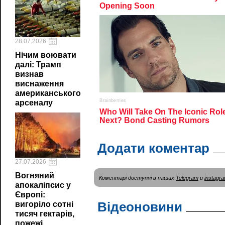
28.07.2026
Нічим воювати
далі: Трамп
визнав
виснаження
американського
арсеналу
Додати коментар
27.07.2026
Вогняний
Коментарі доступні в наших
Telegram
и
instagr
апокаліпсис у
Європі:
Відеоновини
вигоріло сотні
тисяч гектарів,
пожежі