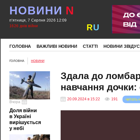
НОВИНИ
N
п'ятниця, 7 Серпня 2026 12:09
R
U
1626 днів війни
ГОЛОВНА
ВАЖЛИВІ НОВИНИ
СТАТТІ
НОВИНИ ЗВІДУС
ГОЛОВНА
НОВИНИ
Здала до ломбар
навчання дочки:
20.09.2024 в 15:22
191
читать 
Вчора
Доля війни
в Україні
вирішується
у небі