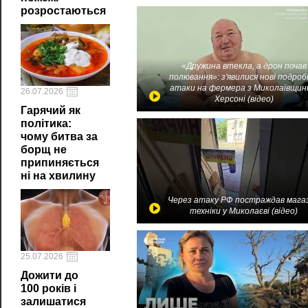
розростаються
«Дружина втекла, а дрон почав
полювання»: з'явилися нові подроб
атаки на фермера з Миколаївщин
26.07.2026
Херсоні (відео)
Гарячий як
політика:
чому битва за
борщ не
припиняється
ні на хвилину
Через атаку РФ постраждав мага
техніки у Миколаєві (відео)
25.07.2026
Дожити до
100 років і
залишатися