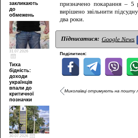
призначено покарання – 5 р
закликають
до
вирішено звільнити підсудну
обмежень
два роки.
Підписатися:
Google News
31.07.2026
Поділитися:
Тиха
бідність:
доходи
українців
впали до
Миколаївці отримують на пошту ли
критичної
позначки
30.07.2026