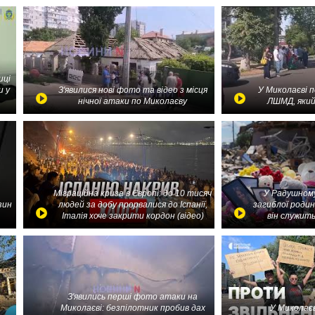
иці
и у
З'явилися нові фото та відео з місця
У Миколаєві 
нічної атаки по Миколаєву
ЛШМД, який
Міграційна криза в Європі: до 10 тисяч
У Радушному
зин
людей за добу прорвалися до Іспанії,
загиблої родин
Італія хоче закрити кордон (відео)
він служить
З'явились перші фото атаки на
Миколаєві: безпілотник пробив дах
У Миколаєв