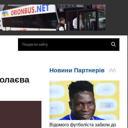
я
колаєва