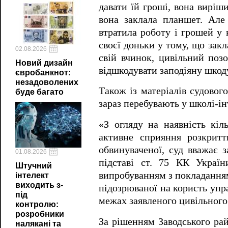
давати їй гроші, вона виріш
вона заклала планшет. Але
втратила роботу і грошей у 
своєї доньки у тому, що зак
02.08.2026
свій вчинок, цивільний позо
Новий дизайн
відшкодувати заподіяну шкоду
євробанкнот:
незадоволених
Також із матеріалів судовог
буде багато
зараз перебувають у школі-ін
«З огляду на наявність кіл
активне сприяння розкритт
обвинуваченої, суд вважає 
01.08.2026
підставі ст. 75 КК Україн
Штучний
випробуванням з покладанням 
інтелект
виходить з-
підозрюваної на користь упра
під
межах заявленого цивільного 
контролю:
розробники
За рішенням Заводського ра
налякані та