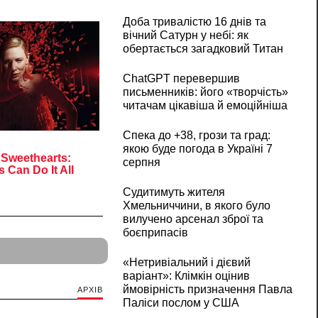
Доба тривалістю 16 днів та
вічний Сатурн у небі: як
обертається загадковий Титан
ChatGPT перевершив
письменників: його «творчість»
читачам цікавіша й емоційніша
Спека до +38, грози та град:
якою буде погода в Україні 7
серпня
Судитимуть жителя
Хмельниччини, в якого було
вилучено арсенал зброї та
боєприпасів
«Нетривіальний і дієвий
варіант»: Клімкін оцінив
ймовірність призначення Павла
АРХІВ
Паліси послом у США