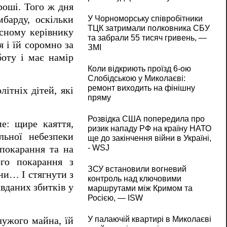
роші. Того ж дня
барду, оскільки
У Чорноморську співробітники
ТЦК затримали полковника СБУ
асному керівнику
та забрали 55 тисяч гривень, —
 і їй соромно за
ЗМІ
боту і має намір
Коли відкриють проїзд 6-ою
Слобідською у Миколаєві:
ремонт виходить на фінішну
ітніх дітей, які
пряму
Розвідка США попередила про
е: щире каяття,
ризик нападу РФ на країну НАТО
льної небезпеки
ще до закінчення війни в Україні,
- WSJ
 покарання та на
ого покарання з
ЗСУ встановили вогневий
їни… І стягнути з
контроль над ключовими
авданих збитків у
маршрутами між Кримом та
Росією, — ISW
У палаючій квартирі в Миколаєві
чужого майна, їй