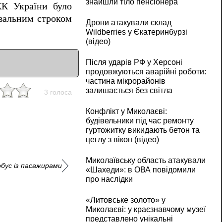
знайшли тіло пенсіонера
КК України було
увальним строком
Дрони атакували склад
Wildberries у Єкатеринбурзі
(відео)
Після ударів РФ у Херсоні
продовжуються аварійні роботи:
частина мікрорайонів
залишається без світла
3 голоса
Конфлікт у Миколаєві:
будівельники під час ремонту
гуртожитку викидають бетон та
цеглу з вікон (відео)
Миколаївську область атакували
бус із пасажирами
«Шахеди»: в ОВА повідомили
про наслідки
«Литовське золото» у
Миколаєві: у краєзнавчому музеї
представлено унікальні