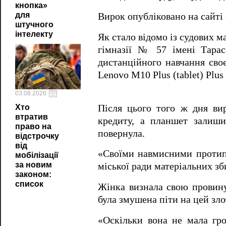
кнопка»
для
Вирок опубліковано на сайті
штучного
інтелекту
Як стало відомо із судових м
гімназії № 57 імені Тарас
дистанційного навчання сво
Lenovo M10 Plus (tablet) Plus
03.08.2026
Після цього того ж дня ви
Хто
втратив
кредиту, а планшет залиши
право на
повернула.
відстрочку
від
«Своїми навмисними протипр
мобілізації
за новим
міської ради матеріальних зби
законом:
список
Жінка визнала свою провину
була змушена піти на цей злоч
«Оскільки вона не мала гро