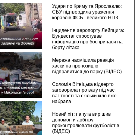
Удари по Криму та Ярославлю:
СБУ підтвердила ураження
кораблів ФСБ і великого НПЗ
Інцидент в аеропорту Лейпцига:
Бундестаг спростував
попрощалися з лікарем
інформацію про боєприпаси на
 загинув на фронті
борту літака
Мережа насмішила реакція
хаски на пропозицію
відправитися до парку (ВІДЕО)
 вшанували пам'ять
Соломія Вітвіцька відверто
и: старший син вижив -
заговорила про вагу під час
 у Миколаєві (відео)
вагітності та скільки кіло вже
набрала
Новий хіт: папуга вирішив
допомогти арбітру
проконтролювати футболістів
(ВІДЕО)
і пройшла акція на