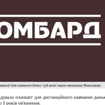
аний для навчання дочки: суд виніс вирок мешканці Миколаєва
дувала планшет для дистанційного навчання доньк
 5 років ув'язнення.