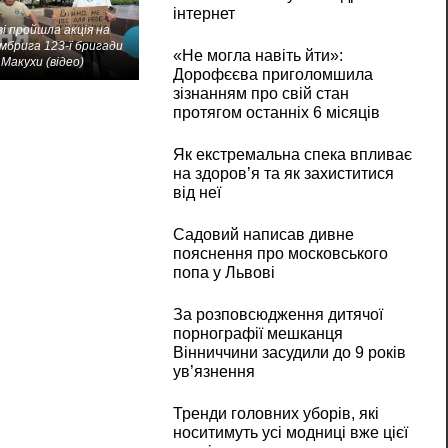
інтернет
і пройшла акція на
мбрига 123-ї бригади
«Не могла навіть йти»:
Макухи (відео)
Дорофєєва приголомшила
зізнанням про свій стан
протягом останніх 6 місяців
Як екстремальна спека впливає
на здоров’я та як захиститися
від неї
Садовий написав дивне
пояснення про московського
попа у Львові
За розповсюдження дитячої
порнографії мешканця
Вінниччини засудили до 9 років
ув’язнення
Тренди головних уборів, які
носитимуть усі модниці вже цієї