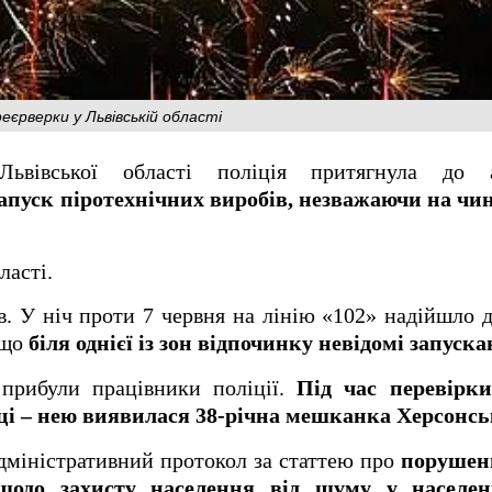
рверки у Львівській області
вівської області поліція притягнула до ад
запуск піротехнічних виробів, незважаючи на чи
ласті.
ів. У ніч проти 7 червня на лінію «102» надійшло 
 що
біля однієї із зон відпочинку невідомі запуск
 прибули працівники поліції.
Під час перевірки
і – нею виявилася 38-річна мешканка Херсонськ
дміністративний протокол за статтею про
порушен
щодо захисту населення від шуму у населе