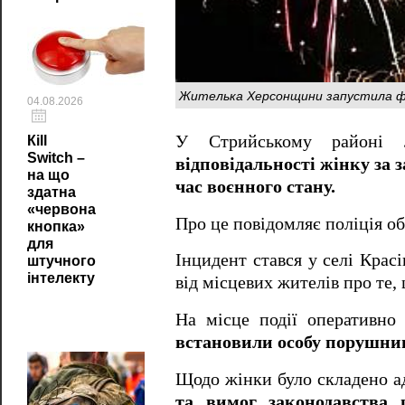
Жителька Херсонщини запустила феє
04.08.2026
У Стрийському районі Ль
Кill
Switch –
відповідальності жінку за 
на що
час воєнного стану.
здатна
«червона
Про це повідомляє поліція об
кнопка»
для
Інцидент стався у селі Крас
штучного
інтелекту
від місцевих жителів про те,
На місце події оперативно
встановили особу порушниц
Щодо жінки було складено а
та вимог законодавства 