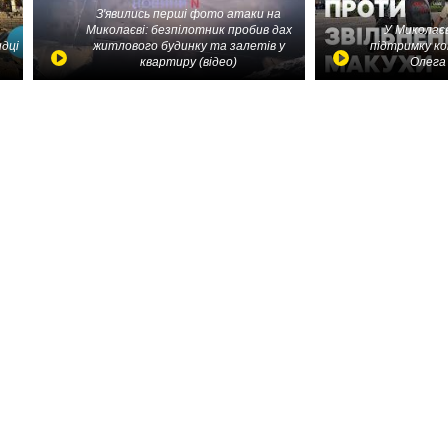
З'явились перші фото атаки на
Миколаєві: безпілотник пробив дах
У Миколаєв
идці
житлового будинку та залетів у
підтримку ко
квартиру (відео)
Олега 