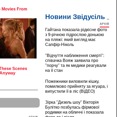
Новини Звідусіль
АРХІВ
Гайтана показала рідкісне фото
з 9-річною підрослою донькою
на пляжі: який вигляд має
Сапфір-Ніколь
"Відчуття наближення смерті":
співачка Вояж заявила про
"порчу" та як медики реагували
на її стан
Пожежники виловили кішку,
помилково прийняту за ягуара, і
випустили її в ліс (ВІДЕО)
Зірка "Дизель шоу" Вікторія
Булітко позбулась фірмової
родимки на обличчі і показала