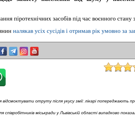
ання піротехнічних засобів під час воєнного стану 
иянин
налякав усіх сусідів і отримав рік умовно за з
ідсмоктувати отруту після укусу змії: лікарі попереджають пр
я співробітників міськради у Львівській області випадково показа