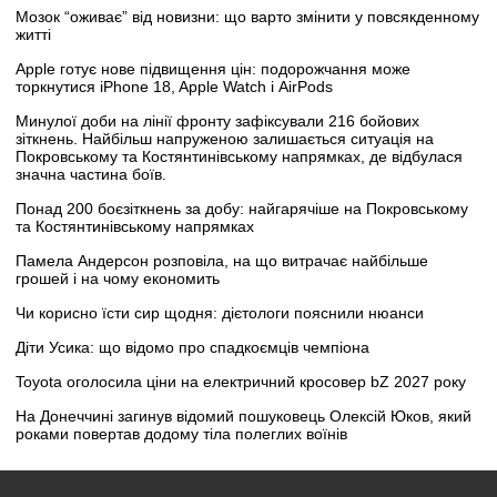
Мозок “оживає” від новизни: що варто змінити у повсякденному
житті
Apple готує нове підвищення цін: подорожчання може
торкнутися iPhone 18, Apple Watch і AirPods
Минулої доби на лінії фронту зафіксували 216 бойових
зіткнень. Найбільш напруженою залишається ситуація на
Покровському та Костянтинівському напрямках, де відбулася
значна частина боїв.
Понад 200 боєзіткнень за добу: найгарячіше на Покровському
та Костянтинівському напрямках
Памела Андерсон розповіла, на що витрачає найбільше
грошей і на чому економить
Чи корисно їсти сир щодня: дієтологи пояснили нюанси
Діти Усика: що відомо про спадкоємців чемпіона
Toyota оголосила ціни на електричний кросовер bZ 2027 року
На Донеччині загинув відомий пошуковець Олексій Юков, який
роками повертав додому тіла полеглих воїнів