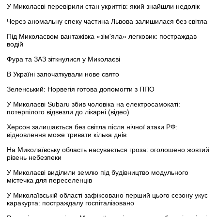
У Миколаєві перевірили стан укриттів: який знайшли недолік
Через аномальну спеку частина Львова залишилася без світла
Під Миколаєвом вантажівка «зім'яла» легковик: постраждав
водій
Фура та ЗАЗ зіткнулися у Миколаєві
В Україні започаткували нове свято
Зеленський: Норвегія готова допомогти з ППО
У Миколаєві Subaru збив чоловіка на електросамокаті:
потерпілого відвезли до лікарні (відео)
Херсон залишається без світла після нічної атаки РФ:
відновлення може тривати кілька днів
На Миколаївську область насувається гроза: оголошено жовтий
рівень небезпеки
У Миколаєві виділили землю під будівництво модульного
містечка для переселенців
У Миколаївській області зафіксовано перший цього сезону укус
каракурта: постраждалу госпіталізовано