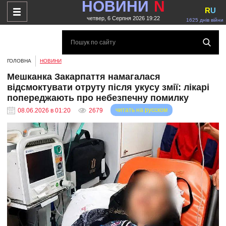
НОВИНИ
N
R
U
четвер, 6 Серпня 2026 19:22
1625 днів війни
ГОЛОВНА
НОВИНИ
Мешканка Закарпаття намагалася
відсмоктувати отруту після укусу змії: лікарі
попереджають про небезпечну помилку
читать на русском
08.06.2026 в 01:20
2679