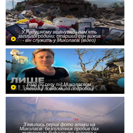
У Радушному вшанували пам'ять
загиблої родини: старший син вижив
- він служить у Миколаєві (відео)
Удар по селу під Миколаєвом:
очевидці повідомили подробиці
З'явились перші фото атаки на
Миколаєві: безпілотник пробив дах
житлового будинку та залетів у