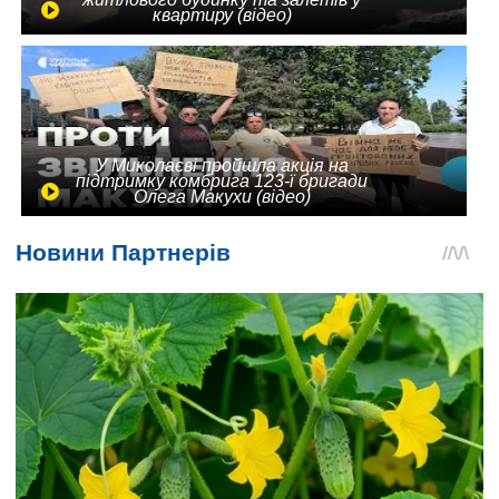
квартиру (відео)
У Миколаєві пройшла акція на
підтримку комбрига 123-ї бригади
Олега Макухи (відео)