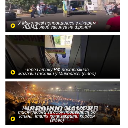
У Миколаєві попрощалися з лікарем
ЛШМД, який загинув на фронті
Через атаку РФ постраждав
магазин техніки у Миколаєві (відео)
Міграційна криза в Європі: до 10
тисяч людей за добу прорвалися до
Іспанії, Італія хоче закрити кордон
(відео)