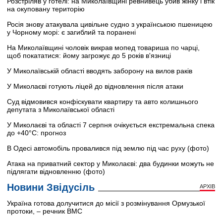
Розстріляв у готелі: на Миколаївщині ревнивець убив жінку і втік
на окуповану територію
Росія знову атакувала цивільне судно з українською пшеницею
у Чорному морі: є загиблий та поранені
На Миколаївщині чоловік викрав мопед товариша по чарці,
щоб покататися: йому загрожує до 5 років в'язниці
У Миколаївській області вводять заборону на вилов раків
У Миколаєві готують ліцей до відновлення після атаки
Суд відмовився конфіскувати квартиру та авто колишнього
депутата з Миколаївської області
У Миколаєві та області 7 серпня очікується екстремальна спека
до +40°C: прогноз
В Одесі автомобіль провалився під землю під час руху (фото)
Атака на приватний сектор у Миколаєві: два будинки можуть не
підлягати відновленню (фото)
Новини Звідусіль
АРХІВ
Україна готова долучитися до місії з розмінування Ормузької
протоки, – речник ВМС