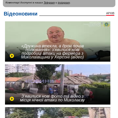
Коментарі доступні в наших
Telegram
и
instagram
.
Відеоновини
АРХІВ
«Дружина втекла, а дрон почав
полювання»: з'явилися нові
подробиці атаки на фермера з
Миколаївщини у Херсоні (відео)
З'явилися нові фото та відео з
місця нічної атаки по Миколаєву