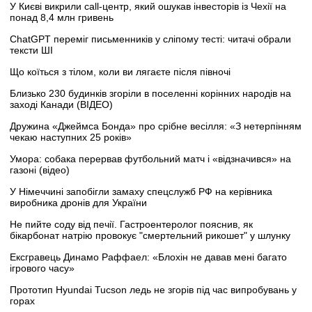
У Києві викрили call-центр, який ошукав інвесторів із Чехії на
понад 8,4 млн гривень
ChatGPT переміг письменників у сліпому тесті: читачі обрали
тексти ШІ
Що коїться з тілом, коли ви лягаєте після півночі
Близько 230 будинків згоріли в поселенні корінних народів на
заході Канади (ВІДЕО)
Дружина «Джеймса Бонда» про срібне весілля: «З нетерпінням
чекаю наступних 25 років»
Умора: собака перервав футбольний матч і «відзначився» на
газоні (відео)
У Німеччині запобігли замаху спецслужб РФ на керівника
виробника дронів для України
Не пийте соду від печії. Гастроентеролог пояснив, як
бікарбонат натрію провокує "смертельний рикошет" у шлунку
Ексгравець Динамо Раффаел: «Блохін не давав мені багато
ігрового часу»
Прототип Hyundai Tucson ледь не згорів під час випробувань у
горах