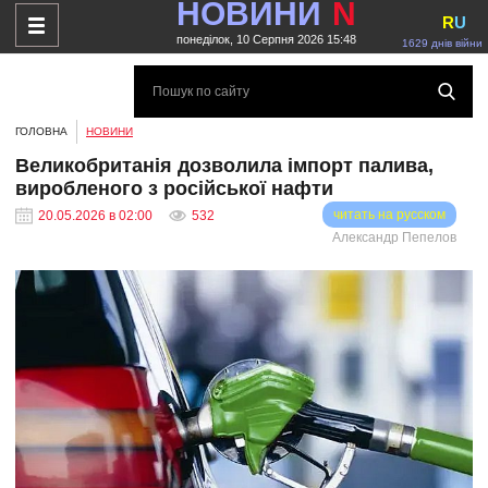
НОВИНИ
N
R
U
понеділок, 10 Серпня 2026 15:48
1629 днів війни
ГОЛОВНА
НОВИНИ
Великобританія дозволила імпорт палива,
виробленого з російської нафти
читать на русском
20.05.2026 в 02:00
532
Александр Пепелов