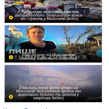
У Радушному вшанували пам'ять
загиблої родини: старший син вижив
- він служить у Миколаєві (відео)
Удар по селу під Миколаєвом:
очевидці повідомили подробиці
З'явились перші фото атаки на
Миколаєві: безпілотник пробив дах
житлового будинку та залетів у
квартиру (відео)