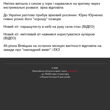
Нікітюк виїхала з сином у гори і нарвалася на критику через
екстремальні розваги: зірка відповіла
До України раптово прибув зірковий росіянин: Юрко Юрченко
гнівно розніс його "хорошу" позицію
Новий хіт: парашутисту в небі на руку села птах (ВІДЕО)
Новий хіт: кмітливий кіт навчився користуватися кулером
(ВІДЕО)
46-річна Вітвіцька на останніх місяцях вагітності відповіла на
закиди про "накладний живіт" і ЕКЗ
© 2026.
Миколаївська обласна інтернет-газета
«Новини N»
це: 705,652 новин, 0 коментарів
и 19 років 5 місяців 27 днів онлайн.