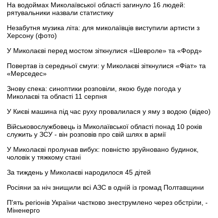
На водоймах Миколаївської області загинуло 16 людей:
рятувальники назвали статистику
Незабутня музика літа: для миколаївців виступили артисти з
Херсону (фото)
У Миколаєві перед мостом зіткнулися «Шевроле» та «Форд»
Повертав із середньої смуги: у Миколаєві зіткнулися «Фіат» та
«Мерседес»
Знову спека: синоптики розповіли, якою буде погода у
Миколаєві та області 11 серпня
У Києві машина під час руху провалилася у яму з водою (відео)
Військовослужбовець із Миколаївської області понад 10 років
служить у ЗСУ - він розповів про свій шлях в армії
У Миколаєві пролунав вибух: повністю зруйновано будинок,
чоловік у тяжкому стані
За тиждень у Миколаєві народилося 45 дітей
Росіяни за ніч знищили всі АЗС в одній із громад Полтавщини
П'ять регіонів України частково знеструмлено через обстріли, -
Міненерго