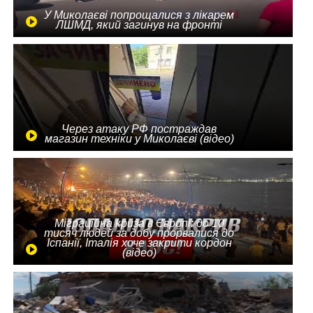
У Миколаєві попрощалися з лікарем
ЛШМД, який загинув на фронті
Через атаку РФ постраждав
магазин техніки у Миколаєві (відео)
Міграційна криза в Європі: до 10
тисяч людей за добу прорвалися до
Іспанії, Італія хоче закрити кордон
(відео)