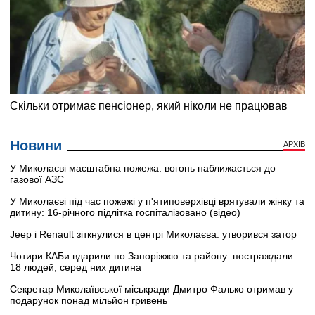
Новини
АРХІВ
У Миколаєві масштабна пожежа: вогонь наближається до
газової АЗС
У Миколаєві під час пожежі у п'ятиповерхівці врятували жінку та
дитину: 16-річного підлітка госпіталізовано (відео)
Jeep і Renault зіткнулися в центрі Миколаєва: утворився затор
Чотири КАБи вдарили по Запоріжжю та району: постраждали
18 людей, серед них дитина
Секретар Миколаївської міськради Дмитро Фалько отримав у
подарунок понад мільйон гривень