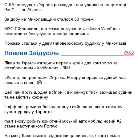
США передають Україні розвіддані для ударів по енергетиці
Росії, - The Atlantic
За добу на Миколаївщині сталося 33 пожежі
МЗС РФ заявило, що «заморожування» війни з Україною
неможливе без усунення «першопричин»
Пожежа сталася у дев'ятиповерховому будинку у Миколаєві
Новини Звідусіль
АРХІВ
Ліван та Ізраїль узгодили перелік країн для контролю за
роззброєнням «Хезболли» - ЗМІ
«Квітне, як троянда»: 79-річна Ротару вперше за довгий час
показала свіже
Цей чай п'ють щодня в Японії: він знижує тиск, захищає судини
та не містить кофеїну
Гофф розгромила безпрапорну і вийшла до чвертьфіналу
супертурніру у Торонто
mart знову робить крихітний міський автомобіль: новий #2
стане наступником Fortwo
На місці Каховського водосховища виріс ліс, якого немає