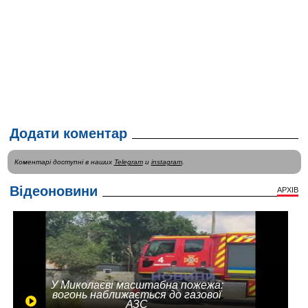
Додати коментар
Коментарі доступні в наших
Telegram
и
instagram
.
Відеоновини
АРХІВ
У Миколаєві масштабна пожежа:
вогонь наближається до газової
АЗС