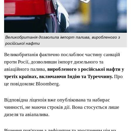
Великобританія дозволила імпорт палива, виробленого з
російської нафти
Великобританія фактично послаблює частину санкцій
проти Росії, дозволивши імпорт дизельного та
авіаційного палива,
виробленого з російської нафти у
третіх країнах, включаючи Індію та Туреччину.
Про
це повідомляє Bloomberg.
Відповідна ліцензія вже опублікована та набирає
чинності, не маючи строків дії. Вона стосується лише
дизеля та авіапалива.
Рішення пов'язане з дефіцитом та зростанням цін на