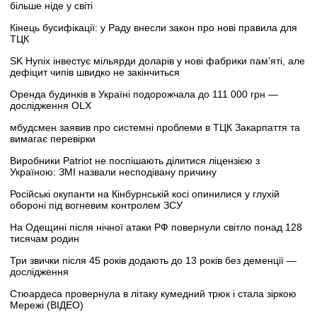
більше ніде у світі
Кінець бусифікації: у Раду внесли закон про нові правила для
ТЦК
SK Hynix інвестує мільярди доларів у нові фабрики пам'яті, але
дефіцит чипів швидко не закінчиться
Оренда будинків в Україні подорожчала до 111 000 грн —
дослідження OLX
мбудсмен заявив про системні проблеми в ТЦК Закарпаття та
вимагає перевірки
Виробники Patriot не поспішають ділитися ліцензією з
Україною: ЗМІ назвали несподівану причину
Російські окупанти на Кінбурнській косі опинилися у глухій
обороні під вогневим контролем ЗСУ
На Одещині після нічної атаки РФ повернули світло понад 128
тисячам родин
Три звички після 45 років додають до 13 років без деменції —
дослідження
Стюардеса провернула в літаку кумедний трюк і стала зіркою
Мережі (ВІДЕО)