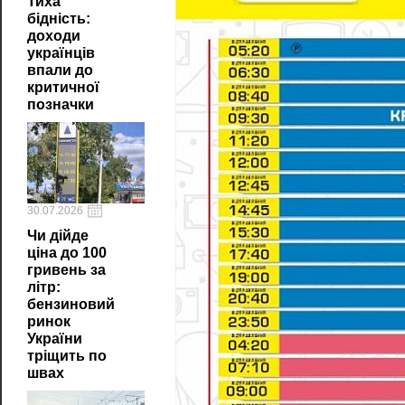
Тиха
бідність:
доходи
українців
впали до
критичної
позначки
30.07.2026
Чи дійде
ціна до 100
гривень за
літр:
бензиновий
ринок
України
тріщить по
швах