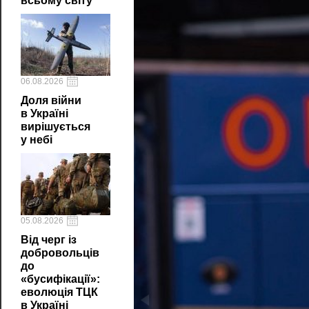
всьому світу
06.08.2026
Доля війни
в Україні
вирішується
у небі
05.08.2026
Від черг із
добровольців
до
«бусифікації»:
еволюція ТЦК
в Україні