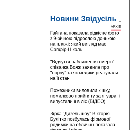
Новини Звідусіль
АРХІВ
Гайтана показала рідкісне фото
з 9-річною підрослою донькою
на пляжі: який вигляд має
Сапфір-Ніколь
"Відчуття наближення смерті":
співачка Вояж заявила про
"порчу" та як медики реагували
на її стан
Пожежники виловили кішку,
помилково прийняту за ягуара, і
випустили її в ліс (ВІДЕО)
Зірка "Дизель шоу" Вікторія
Булітко позбулась фірмової
родимки на обличчі і показала