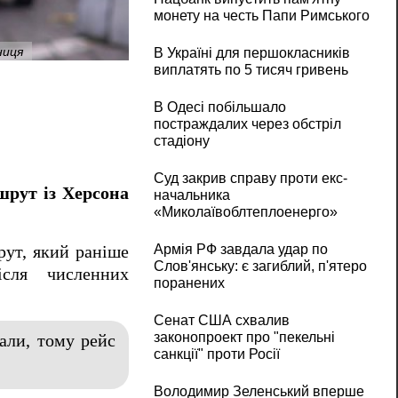
монету на честь Папи Римського
ниця
У західну Польщу - без пересадок: ORIO
В Україні для першокласників
виплатять по 5 тисяч гривень
В Одесі побільшало
постраждалих через обстріл
стадіону
Суд закрив справу проти екс-
шрут із Херсона
начальника
«Миколаївоблтеплоенерго»
Армія РФ завдала удар по
рут, який раніше
Слов'янську: є загиблий, п'ятеро
ісля численних
поранених
Сенат США схвалив
законопроект про "пекельні
али, тому рейс
санкції" проти Росії
Володимир Зеленський вперше