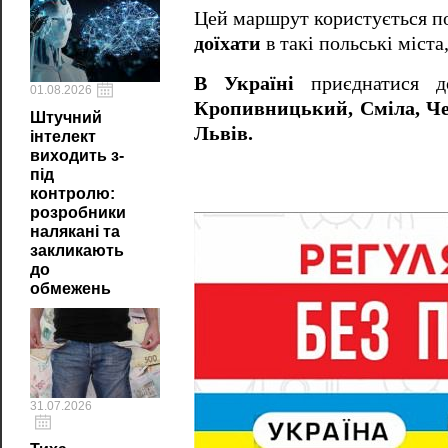
Цей маршрут користується по
доїхати
в такі польські міста
В Україні
приєднатися д
01.08.2026
Кропивницький, Сміла, Чер
Штучний
Львів.
інтелект
виходить з-
під
контролю:
розробники
налякані та
закликають
до
обмежень
31.07.2026