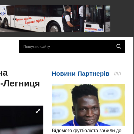
на
н-Легниця