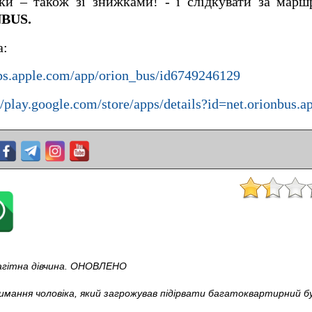
ки – також зі знижками! - і слідкувати за ма
NBUS.
а:
pps.apple.com/app/orion_bus/id6749246129
//play.google.com/store/apps/details?id=net.orionbus.a
вагітна дівчина. ОНОВЛЕНО
мання чоловіка, який загрожував підірвати багатоквартирний бу