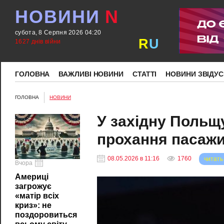
НОВИНИ
N
субота, 8 Серпня 2026 04:20
R
U
1627 днів війни
ГОЛОВНА
ВАЖЛИВІ НОВИНИ
СТАТТІ
НОВИНИ ЗВІДУС
ГОЛОВНА
НОВИНИ
У західну Польщ
прохання пасажи
08.05.2026 в 11:16
1760
читать
Вчора
Америці
загрожує
«матір всіх
криз»: не
поздоровиться