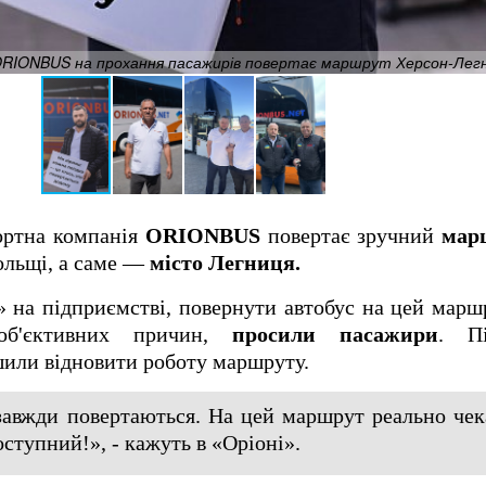
: ORIONBUS на прохання пасажирів повертає маршрут Херсон-Лег
ортна компанія
ORIONBUS
повертає зручний
мар
ольщі, а саме —
місто Легниця.
» на підприємстві, повернути автобус на цей марш
об'єктивних причин,
просили пасажири
. П
или відновити роботу маршруту.
завжди повертаються. На цей маршрут реально чек
ступний!», - кажуть в «Оріоні».