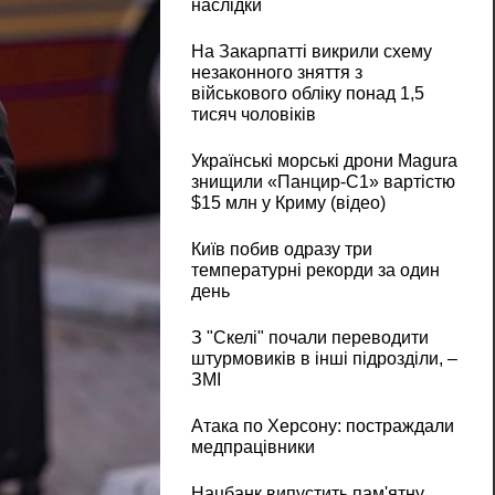
наслідки
На Закарпатті викрили схему
незаконного зняття з
військового обліку понад 1,5
тисяч чоловіків
Українські морські дрони Magura
знищили «Панцир-С1» вартістю
$15 млн у Криму (відео)
Київ побив одразу три
температурні рекорди за один
день
З "Скелі" почали переводити
штурмовиків в інші підрозділи, –
ЗМІ
Атака по Херсону: постраждали
медпрацівники
Нацбанк випустить пам'ятну