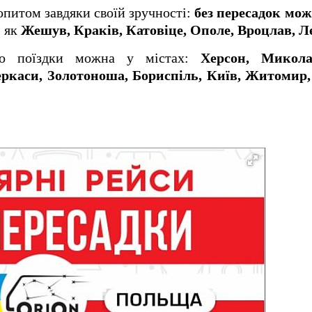
питом завдяки своїй зручності:
без пересадок мо
, як
Жешув, Краків, Катовіце, Ополе, Вроцлав, Л
о поїздки можна у містах:
Херсон, Микола
каси, Золотоноша, Бориспіль, Київ, Житомир, 