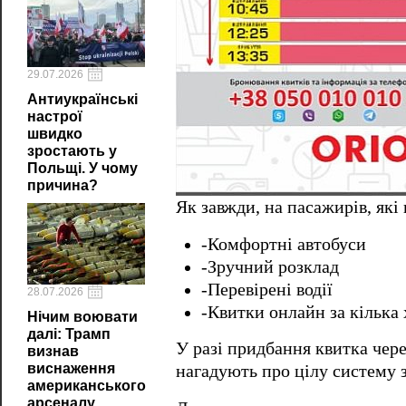
29.07.2026
Антиукраїнські
настрої
швидко
зростають у
Польщі. У чому
причина?
Як завжди, на пасажирів, як
-Комфортні автобуси
-Зручний розклад
-Перевірені водії
28.07.2026
-Квитки онлайн за кілька
Нічим воювати
далі: Трамп
У разі придбання квитка чер
визнав
виснаження
нагадують про цілу систему з
американського
арсеналу