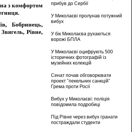
прибув до Сербії
жна з комфортом
егниця.
У Миколаєві пролунав потужний
вибух
їв, Бобринець,
Звягель, Рівне,
У бік Миколаєва рухаються
ворожі БПЛА
У Миколаєві оцифрують 500
історичних фотографій із
музейних колекцій
Сенат почав обговорювати
проект "пекельних санкцій"
Грема проти Росії
Вибух у Миколаєві: поліція
повідомила подробиці
Під Рівне через вибух гранати
постраждали студенти