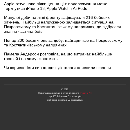
Apple готує нове підвищення цін: подорожчання може
торкнутися iPhone 18, Apple Watch і AirPods
Минулої доби на лінії фронту зафіксували 216 бойових
зіткнень. Найбільш напруженою залишається ситуація на
Покровському та Костянтинівському напрямках, де відбулася
значна частина боїв.
Понад 200 боєзіткнень за добу: найгарячіше на Покровському
та Костянтинівському напрямках
Памела Андерсон розповіла, на що витрачає найбільше
грошей і на чому економить
Чи корисно їсти сир щодня: дієтологи пояснили нюанси
© 2026.
Миколаївська обласна інтернет-газета
«Новини N»
це: 705,340 новин, 0 коментарів
и 19 років 5 місяців 23 дня онлайн.