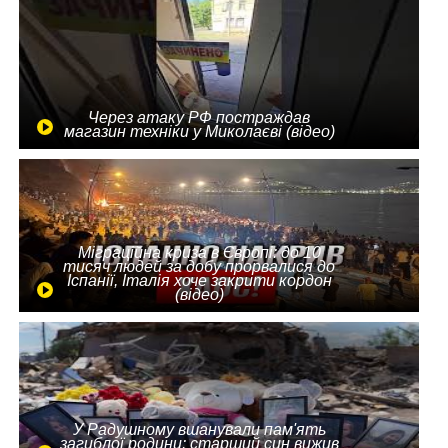
Через атаку РФ постраждав
магазин техніки у Миколаєві (відео)
Міграційна криза в Європі: до 10
тисяч людей за добу прорвалися до
Іспанії, Італія хоче закрити кордон
(відео)
У Радушному вшанували пам'ять
загиблої родини: старший син вижив