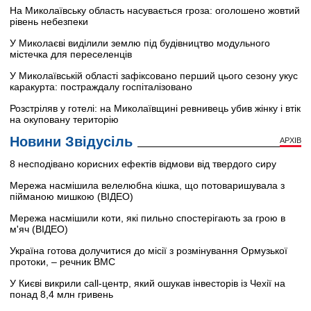
На Миколаївську область насувається гроза: оголошено жовтий
рівень небезпеки
У Миколаєві виділили землю під будівництво модульного
містечка для переселенців
У Миколаївській області зафіксовано перший цього сезону укус
каракурта: постраждалу госпіталізовано
Розстріляв у готелі: на Миколаївщині ревнивець убив жінку і втік
на окуповану територію
Новини Звідусіль
АРХІВ
8 несподівано корисних ефектів відмови від твердого сиру
Мережа насмішила велелюбна кішка, що потоваришувала з
пійманою мишкою (ВІДЕО)
Мережа насмішили коти, які пильно спостерігають за грою в
м'яч (ВІДЕО)
Україна готова долучитися до місії з розмінування Ормузької
протоки, – речник ВМС
У Києві викрили call-центр, який ошукав інвесторів із Чехії на
понад 8,4 млн гривень