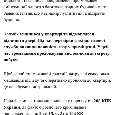
Інцидент стався після повідомлення про можливе
"мінування" одного з багатоквартирних будинків міста.
Заявник заявив, що має намір пустити газ та підірвати
будинок.
Чоловік
зачинився у квартирі та відмовлявся
відчиняти двері. Під час перевірки фахівці газової
служби виявили наявність газу у приміщенні. У цей
час громадянин продовжував висловлювати загрозу
вибуху.
Щоб запобігти можливій трагедії, патрульні евакуювали
мешканців під'їзду та оперативно проникли до квартири,
де перебував підозрюваний.
Надалі слідчі затримали чоловіка у порядку
ст. 208 КПК
України.
За фактом розпочато кримінальне
провадження за
ч. 2 ст. 15, ч. 2 ст. 194 КК