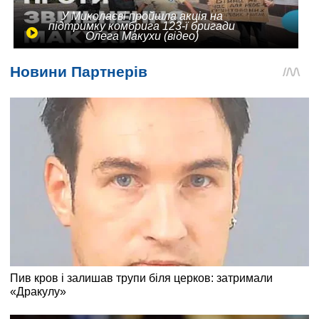
У Миколаєві пройшла акція на
підтримку комбрига 123-ї бригади
Олега Макухи (відео)