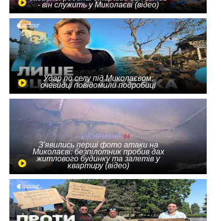
- він служить у Миколаєві (відео)
Удар по селу під Миколаєвом:
очевидці повідомили подробиці
З'явились перші фото атаки на
Миколаєві: безпілотник пробив дах
житлового будинку та залетів у
квартиру (відео)