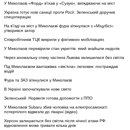
У Миколаєві «Форд» в'їхав у «Сузукі», виїжджаючи на міст
Україна готує нові санкції проти Росії: Зеленський доручив
спецоперацію
На в'їзді на міст у Миколаєві фура зіткнулася з «Міцубісі»:
утворився затор
Співробітників ТЦК викрили у фіктивних мобілізаціях
У Миколаєві перевірили стан укриттів: який знайшли недолік
Через аномальну спеку частина Львова залишилася без світла
Під Миколаєвом вантажівка «зім'яла» легковик: постраждав
водій
Фура та ЗАЗ зіткнулися у Миколаєві
В Україні започаткували нове свято
Зеленський: Норвегія готова допомогти з ППО
У Миколаєві Subaru збив чоловіка на електросамокаті:
потерпілого відвезли до лікарні (відео)
Херсон залишається без світла після нічної атаки РФ:
відновлення може тривати кілька днів