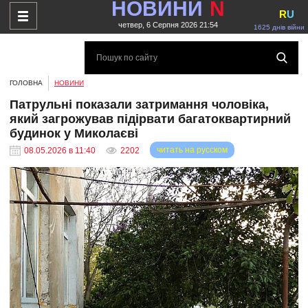
НОВИНИ
N
R
U
четвер, 6 Серпня 2026 21:54
1625 днів війни
ГОЛОВНА
НОВИНИ
Патрульні показали затримання чоловіка,
який загрожував підірвати багатоквартирний
будинок у Миколаєві
читать на русском
08.05.2026 в 11:40
2202