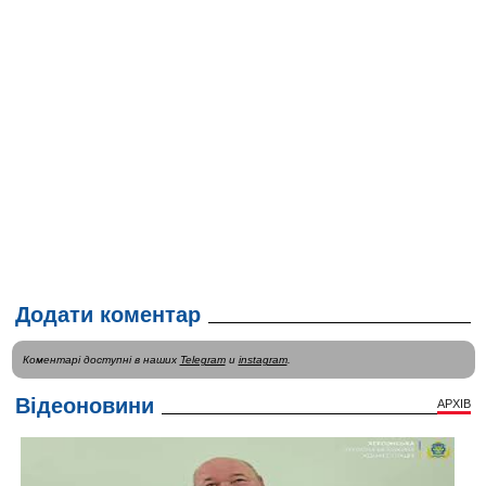
Додати коментар
Коментарі доступні в наших
Telegram
и
instagram
.
Відеоновини
АРХІВ