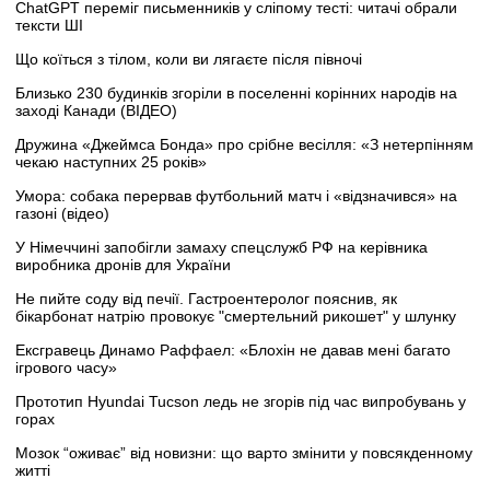
ChatGPT переміг письменників у сліпому тесті: читачі обрали
тексти ШІ
Що коїться з тілом, коли ви лягаєте після півночі
Близько 230 будинків згоріли в поселенні корінних народів на
заході Канади (ВІДЕО)
Дружина «Джеймса Бонда» про срібне весілля: «З нетерпінням
чекаю наступних 25 років»
Умора: собака перервав футбольний матч і «відзначився» на
газоні (відео)
У Німеччині запобігли замаху спецслужб РФ на керівника
виробника дронів для України
Не пийте соду від печії. Гастроентеролог пояснив, як
бікарбонат натрію провокує "смертельний рикошет" у шлунку
Ексгравець Динамо Раффаел: «Блохін не давав мені багато
ігрового часу»
Прототип Hyundai Tucson ледь не згорів під час випробувань у
горах
Мозок “оживає” від новизни: що варто змінити у повсякденному
житті