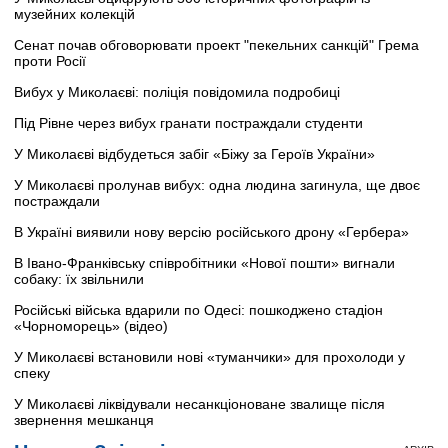
музейних колекцій
Сенат почав обговорювати проект "пекельних санкцій" Грема
проти Росії
Вибух у Миколаєві: поліція повідомила подробиці
Під Рівне через вибух гранати постраждали студенти
У Миколаєві відбудеться забіг «Біжу за Героїв України»
У Миколаєві пролунав вибух: одна людина загинула, ще двоє
постраждали
В Україні виявили нову версію російського дрону «Гербера»
В Івано-Франківську співробітники «Нової пошти» вигнали
собаку: їх звільнили
Російські війська вдарили по Одесі: пошкоджено стадіон
«Чорноморець» (відео)
У Миколаєві встановили нові «туманчики» для прохолоди у
спеку
У Миколаєві ліквідували несанкціоноване звалище після
звернення мешканця