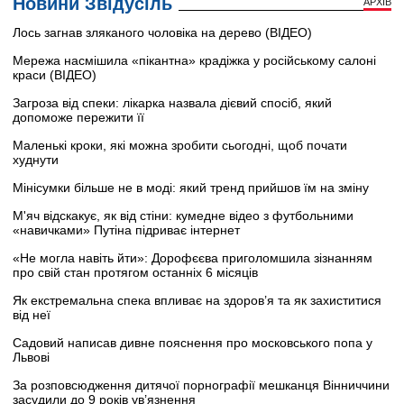
Новини Звідусіль
АРХІВ
Лось загнав зляканого чоловіка на дерево (ВІДЕО)
Мережа насмішила «пікантна» крадіжка у російському салоні
краси (ВІДЕО)
Загроза від спеки: лікарка назвала дієвий спосіб, який
допоможе пережити її
Маленькі кроки, які можна зробити сьогодні, щоб почати
худнути
Мінісумки більше не в моді: який тренд прийшов їм на зміну
М'яч відскакує, як від стіни: кумедне відео з футбольними
«навичками» Путіна підриває інтернет
«Не могла навіть йти»: Дорофєєва приголомшила зізнанням
про свій стан протягом останніх 6 місяців
Як екстремальна спека впливає на здоров’я та як захиститися
від неї
Садовий написав дивне пояснення про московського попа у
Львові
За розповсюдження дитячої порнографії мешканця Вінниччини
засудили до 9 років ув’язнення