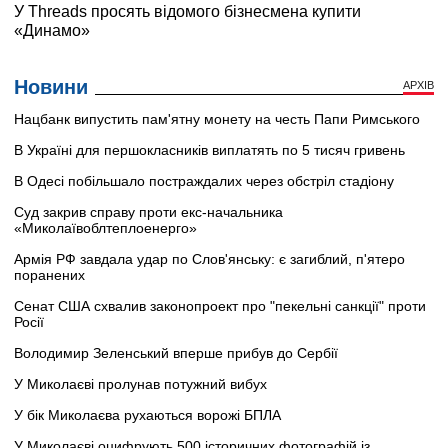
Новини
АРХІВ
Нацбанк випустить пам'ятну монету на честь Папи Римського
В Україні для першокласників виплатять по 5 тисяч гривень
В Одесі побільшало постраждалих через обстріл стадіону
Суд закрив справу проти екс-начальника
«Миколаївоблтеплоенерго»
Армія РФ завдала удар по Слов'янську: є загиблий, п'ятеро
поранених
Сенат США схвалив законопроект про "пекельні санкції" проти
Росії
Володимир Зеленський вперше прибув до Сербії
У Миколаєві пролунав потужний вибух
У бік Миколаєва рухаються ворожі БПЛА
У Миколаєві оцифрують 500 історичних фотографій із