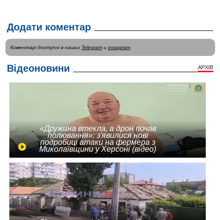
Додати коментар
Коментарі доступні в наших
Telegram
и
instagram
.
Відеоновини
АРХІВ
«Дружина втекла, а дрон почав
полювання»: з'явилися нові
подробиці атаки на фермера з
Миколаївщини у Херсоні (відео)