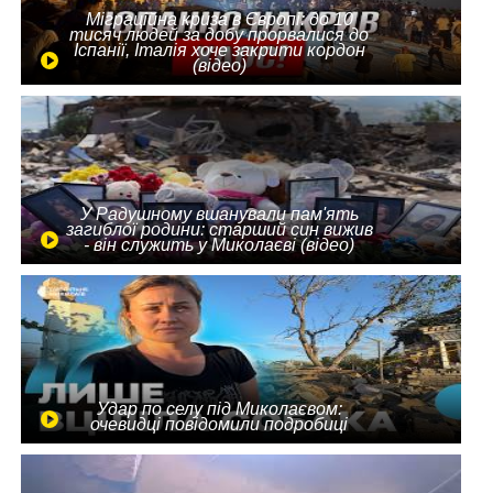
Міграційна криза в Європі: до 10
тисяч людей за добу прорвалися до
Іспанії, Італія хоче закрити кордон
(відео)
У Радушному вшанували пам'ять
загиблої родини: старший син вижив
- він служить у Миколаєві (відео)
Удар по селу під Миколаєвом:
очевидці повідомили подробиці