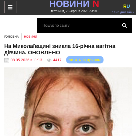
НОВИНИ
N
R
U
п'ятниця, 7 Серпня 2026 23:01
1626 днів війни
ГОЛОВНА
НОВИНИ
На Миколаївщині зникла 16-річна вагітна
дівчина. ОНОВЛЕНО
читать на русском
08.05.2026 в 11:13
4417