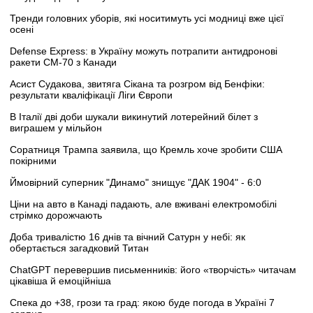
Тренди головних уборів, які носитимуть усі модниці вже цієї
осені
Defense Express: в Україну можуть потрапити антидронові
ракети CM-70 з Канади
Асист Судакова, звитяга Сікана та розгром від Бенфіки:
результати кваліфікації Ліги Європи
В Італії дві доби шукали викинутий лотерейний білет з
виграшем у мільйон
Соратниця Трампа заявила, що Кремль хоче зробити США
покірними
Ймовірний суперник "Динамо" знищує "ДАК 1904" - 6:0
Ціни на авто в Канаді падають, але вживані електромобілі
стрімко дорожчають
Доба тривалістю 16 днів та вічний Сатурн у небі: як
обертається загадковий Титан
ChatGPT перевершив письменників: його «творчість» читачам
цікавіша й емоційніша
Спека до +38, грози та град: якою буде погода в Україні 7