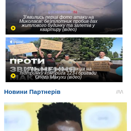
З'явились перші фото атаки на
Миколаєві: безпілотник пробив дах
житлового будинку та залетів у
квартиру (відео)
У Миколаєві пройшла акція на
підтримку комбрига 123-ї бригади
Олега Макухи (відео)