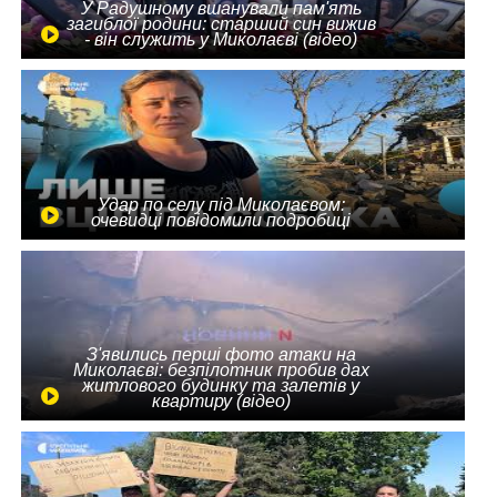
У Радушному вшанували пам'ять
загиблої родини: старший син вижив
- він служить у Миколаєві (відео)
Удар по селу під Миколаєвом:
очевидці повідомили подробиці
З'явились перші фото атаки на
Миколаєві: безпілотник пробив дах
житлового будинку та залетів у
квартиру (відео)