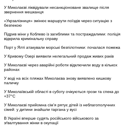
У Миколаєві ліквідували несанкціоноване звалище після
звернення мешканця
«Укрзалізниця» змінює маршрути поїздів через ситуацію з
безпекою
Підрив міни у Коблево із загиблими та постраждалими: поліція
відкрила кримінальну справу
Порт у Ялті атакували морські безпілотники: почалася пожежа
У Кривому Озері виявили нелегальний продаж живих раків
У Миколаєві через аварійні роботи відключили воду в кількох
районах
У воді на всіх пляжах Миколаєва знову виявлено кишкову
паличку
У Миколаївській області в суботу очікуються грози та спека до
+37°C
У Миколаєві прийомна сім'я рятує дітей із неблагополучних
сімей: у дитини знайшли таргана у вусі
В Україні вперше судять російського військового за
зґвалтування жінки в окупації