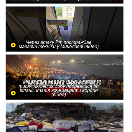
Через атаку РФ постраждав
магазин техніки у Миколаєві (відео)
Міграційна криза в Європі: до 10
тисяч людей за добу прорвалися до
Іспанії, Італія хоче закрити кордон
(відео)