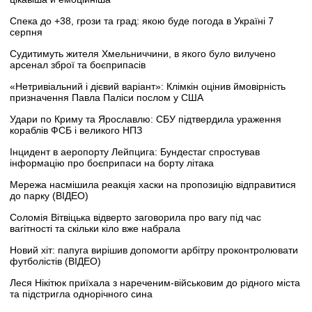
Спека до +38, грози та град: якою буде погода в Україні 7
серпня
Судитимуть жителя Хмельниччини, в якого було вилучено
арсенал зброї та боєприпасів
«Нетривіальний і дієвий варіант»: Клімкін оцінив ймовірність
призначення Павла Паліси послом у США
Удари по Криму та Ярославлю: СБУ підтвердила ураження
кораблів ФСБ і великого НПЗ
Інцидент в аеропорту Лейпцига: Бундестаг спростував
інформацію про боєприпаси на борту літака
Мережа насмішила реакція хаски на пропозицію відправитися
до парку (ВІДЕО)
Соломія Вітвіцька відверто заговорила про вагу під час
вагітності та скільки кіло вже набрала
Новий хіт: папуга вирішив допомогти арбітру проконтролювати
футболістів (ВІДЕО)
Леся Нікітюк приїхала з нареченим-військовим до рідного міста
та підстригла однорічного сина