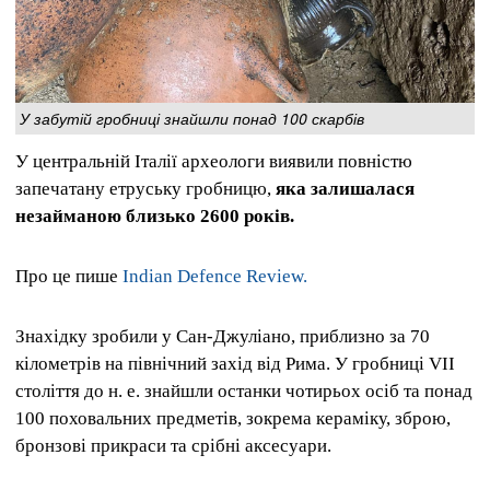
У забутій гробниці знайшли понад 100 скарбів
У центральній Італії археологи виявили повністю
запечатану етруську гробницю,
яка залишалася
незайманою близько 2600 років.
Про це пише
Indian Defence Review.
Знахідку зробили у Сан-Джуліано, приблизно за 70
кілометрів на північний захід від Рима. У гробниці VII
століття до н. е. знайшли останки чотирьох осіб та понад
100 поховальних предметів, зокрема кераміку, зброю,
бронзові прикраси та срібні аксесуари.