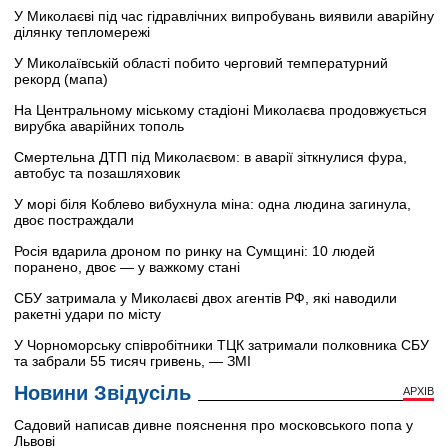
У Миколаєві під час гідравлічних випробувань виявили аварійну
ділянку тепломережі
У Миколаївській області побито черговий температурний
рекорд (мапа)
На Центральному міському стадіоні Миколаєва продовжується
вирубка аварійних тополь
Смертельна ДТП під Миколаєвом: в аварії зіткнулися фура,
автобус та позашляховик
У морі біля Коблево вибухнула міна: одна людина загинула,
двоє постраждали
Росія вдарила дроном по ринку на Сумщині: 10 людей
поранено, двоє — у важкому стані
СБУ затримала у Миколаєві двох агентів РФ, які наводили
ракетні удари по місту
У Чорноморську співробітники ТЦК затримали полковника СБУ
та забрали 55 тисяч гривень, — ЗМІ
Новини Звідусіль
АРХІВ
Садовий написав дивне пояснення про московського попа у
Львові