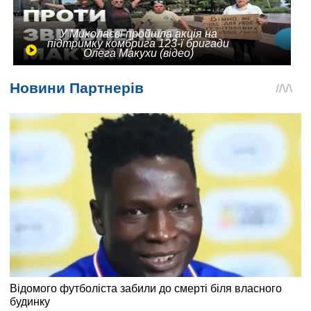
У Миколаєві пройшла акція на
підтримку комбрига 123-ї бригади
Олега Макухи (відео)