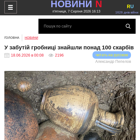
НОВИНИ
N
R
U
п'ятниця, 7 Серпня 2026 16:13
1626 днів війни
ГОЛОВНА
НОВИНИ
У забутій гробниці знайшли понад 100 скарбів
читать на русском
18.06.2026 в 00:08
2196
Александр Пепелов