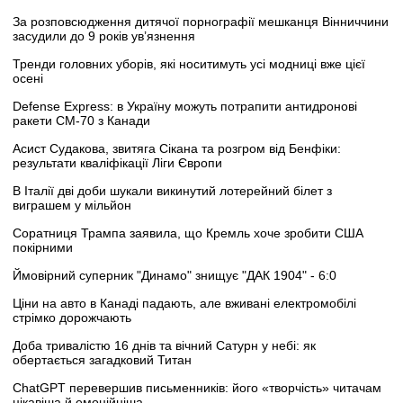
За розповсюдження дитячої порнографії мешканця Вінниччини
засудили до 9 років ув’язнення
Тренди головних уборів, які носитимуть усі модниці вже цієї
осені
Defense Express: в Україну можуть потрапити антидронові
ракети CM-70 з Канади
Асист Судакова, звитяга Сікана та розгром від Бенфіки:
результати кваліфікації Ліги Європи
В Італії дві доби шукали викинутий лотерейний білет з
виграшем у мільйон
Соратниця Трампа заявила, що Кремль хоче зробити США
покірними
Ймовірний суперник "Динамо" знищує "ДАК 1904" - 6:0
Ціни на авто в Канаді падають, але вживані електромобілі
стрімко дорожчають
Доба тривалістю 16 днів та вічний Сатурн у небі: як
обертається загадковий Титан
ChatGPT перевершив письменників: його «творчість» читачам
цікавіша й емоційніша