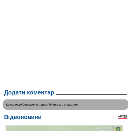
Додати коментар
Коментарі доступні в наших
Telegram
и
instagram
.
Відеоновини
АРХІВ