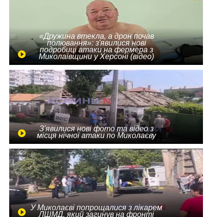
«Дружина втекла, а дрон почав
полювання»: з'явилися нові
подробиці атаки на фермера з
Миколаївщини у Херсоні (відео)
З'явилися нові фото та відео з
місця нічної атаки по Миколаєву
У Миколаєві попрощалися з лікарем
ЛШМД, який загинув на фронті