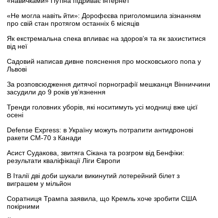
«навичками» Путіна підриває інтернет
«Не могла навіть йти»: Дорофєєва приголомшила зізнанням
про свій стан протягом останніх 6 місяців
Як екстремальна спека впливає на здоров’я та як захиститися
від неї
Садовий написав дивне пояснення про московського попа у
Львові
За розповсюдження дитячої порнографії мешканця Вінниччини
засудили до 9 років ув’язнення
Тренди головних уборів, які носитимуть усі модниці вже цієї
осені
Defense Express: в Україну можуть потрапити антидронові
ракети CM-70 з Канади
Асист Судакова, звитяга Сікана та розгром від Бенфіки:
результати кваліфікації Ліги Європи
В Італії дві доби шукали викинутий лотерейний білет з
виграшем у мільйон
Соратниця Трампа заявила, що Кремль хоче зробити США
покірними