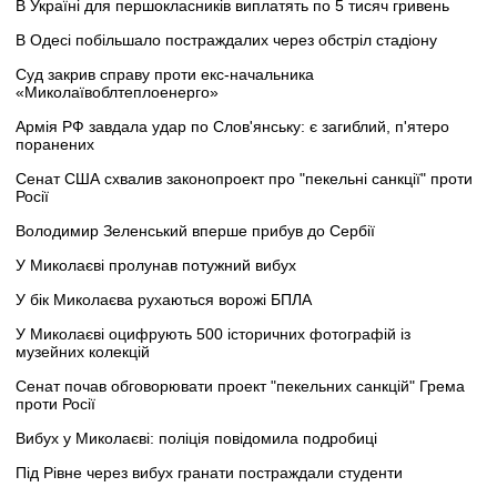
В Україні для першокласників виплатять по 5 тисяч гривень
В Одесі побільшало постраждалих через обстріл стадіону
Суд закрив справу проти екс-начальника
«Миколаївоблтеплоенерго»
Армія РФ завдала удар по Слов'янську: є загиблий, п'ятеро
поранених
Сенат США схвалив законопроект про "пекельні санкції" проти
Росії
Володимир Зеленський вперше прибув до Сербії
У Миколаєві пролунав потужний вибух
У бік Миколаєва рухаються ворожі БПЛА
У Миколаєві оцифрують 500 історичних фотографій із
музейних колекцій
Сенат почав обговорювати проект "пекельних санкцій" Грема
проти Росії
Вибух у Миколаєві: поліція повідомила подробиці
Під Рівне через вибух гранати постраждали студенти