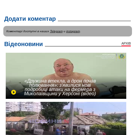
Додати коментар
Коментарі доступні в наших
Telegram
и
instagram
.
Відеоновини
АРХІВ
«Дружина втекла, а дрон почав
полювання»: з'явилися нові
подробиці атаки на фермера з
Миколаївщини у Херсоні (відео)