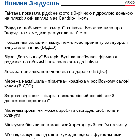
Новини Звідусіль
АРХІВ
Гайтана показала рідкісне фото з 9-річною підрослою донькою
на пляжі: який вигляд має Сапфір-Ніколь
"Відчуття наближення смерті": співачка Вояж заявила про
"порчу" та як медики реагували на її стан
Пожежники виловили кішку, помилково прийняту за ягуара, і
випустили її в ліс (ВІДЕО)
Зірка "Дизель шоу" Вікторія Булітко позбулась фірмової
родимки на обличчі і показала фото до і після
Лось загнав зляканого чоловіка на дерево (ВІДЕО)
Мережа насмішила «пікантна» крадіжка у російському салоні
краси (ВІДЕО)
Загроза від спеки: лікарка назвала дієвий спосіб, який
допоможе пережити її
Маленькі кроки, які можна зробити сьогодні, щоб почати
худнути
Мінісумки більше не в моді: який тренд прийшов їм на зміну
М'яч відскакує, як від стіни: кумедне відео з футбольними