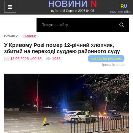
НОВИНИ
N
R
U
субота, 8 Серпня 2026 04:05
1627 днів війни
ГОЛОВНА
НОВИНИ
У Кривому Розі помер 12-річний хлопчик,
збитий на переході суддею районного суду
читать на русском
18.06.2026 в 00:38
1938
Ірина Ігорева