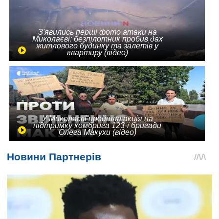
З'явились перші фото атаки на
Миколаєві: безпілотник пробив дах
житлового будинку та залетів у
квартиру (відео)
У Миколаєві пройшла акція на
підтримку комбрига 123-ї бригади
Олега Макухи (відео)