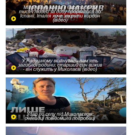
Міграційна криза в Європі: до 10
тисяч людей за добу прорвалися до
Іспанії, Італія хоче закрити кордон
(відео)
У Радушному вшанували пам'ять
загиблої родини: старший син вижив
- він служить у Миколаєві (відео)
Удар по селу під Миколаєвом:
очевидці повідомили подробиці