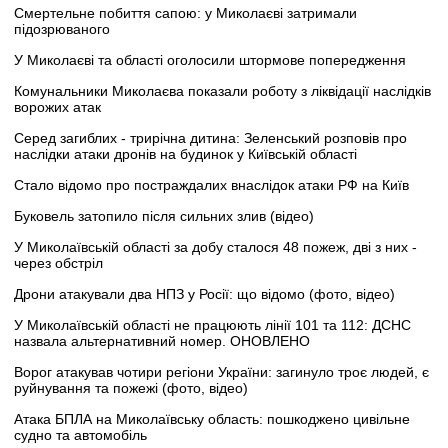
Смертельне побиття сапою: у Миколаєві затримали
підозрюваного
У Миколаєві та області оголосили штормове попередження
Комунальники Миколаєва показали роботу з ліквідації наслідків
ворожих атак
Серед загиблих - трирічна дитина: Зеленський розповів про
наслідки атаки дронів на будинок у Київській області
Стало відомо про постраждалих внаслідок атаки РФ на Київ
Буковель затопило після сильних злив (відео)
У Миколаївській області за добу сталося 48 пожеж, дві з них -
через обстріл
Дрони атакували два НПЗ у Росії: що відомо (фото, відео)
У Миколаївській області не працюють лінії 101 та 112: ДСНС
назвала альтернативний номер. ОНОВЛЕНО
Ворог атакував чотири регіони України: загинуло троє людей, є
руйнування та пожежі (фото, відео)
Атака БПЛА на Миколаївську область: пошкоджено цивільне
судно та автомобіль