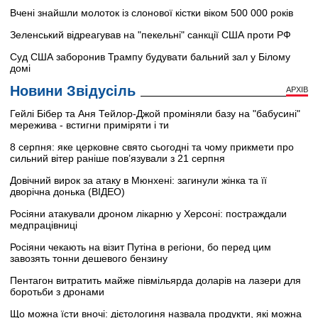
Вчені знайшли молоток із слонової кістки віком 500 000 років
Зеленський відреагував на "пекельні" санкції США проти РФ
Суд США заборонив Трампу будувати бальний зал у Білому
домі
Новини Звідусіль
АРХІВ
Гейлі Бібер та Аня Тейлор-Джой проміняли базу на "бабусині"
мережива - встигни приміряти і ти
8 серпня: яке церковне свято сьогодні та чому прикмети про
сильний вітер раніше пов’язували з 21 серпня
Довічний вирок за атаку в Мюнхені: загинули жінка та її
дворічна донька (ВІДЕО)
Росіяни атакували дроном лікарню у Херсоні: постраждали
медпрацівниці
Росіяни чекають на візит Путіна в регіони, бо перед цим
завозять тонни дешевого бензину
Пентагон витратить майже півмільярда доларів на лазери для
боротьби з дронами
Що можна їсти вночі: дієтологиня назвала продукти, які можна