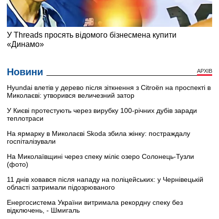
Новини
АРХІВ
Hyundai влетів у дерево після зіткнення з Citroën на проспекті в
Миколаєві: утворився величезний затор
У Києві протестують через вирубку 100-річних дубів заради
теплотраси
На ярмарку в Миколаєві Skoda збила жінку: постраждалу
госпіталізували
На Миколаївщині через спеку міліє озеро Солонець-Тузли
(фото)
11 днів ховався після нападу на поліцейських: у Чернівецькій
області затримали підозрюваного
Енергосистема України витримала рекордну спеку без
відключень, - Шмигаль