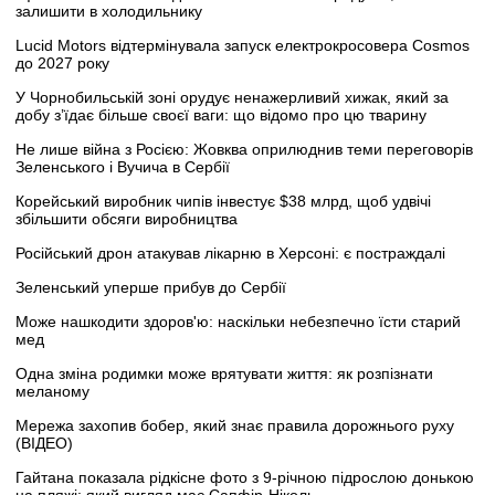
залишити в холодильнику
Lucid Motors відтермінувала запуск електрокросовера Cosmos
до 2027 року
У Чорнобильській зоні орудує ненажерливий хижак, який за
добу з’їдає більше своєї ваги: що відомо про цю тварину
Не лише війна з Росією: Жовква оприлюднив теми переговорів
Зеленського і Вучича в Сербії
Корейський виробник чипів інвестує $38 млрд, щоб удвічі
збільшити обсяги виробництва
Російський дрон атакував лікарню в Херсоні: є постраждалі
Зеленський уперше прибув до Сербії
Може нашкодити здоров'ю: наскільки небезпечно їсти старий
мед
Одна зміна родимки може врятувати життя: як розпізнати
меланому
Мережа захопив бобер, який знає правила дорожнього руху
(ВІДЕО)
Гайтана показала рідкісне фото з 9-річною підрослою донькою