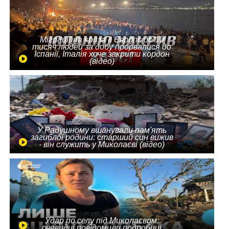
Міграційна криза в Європі: до 10
тисяч людей за добу прорвалися до
Іспанії, Італія хоче закрити кордон
(відео)
У Радушному вшанували пам'ять
загиблої родини: старший син вижив
- він служить у Миколаєві (відео)
Удар по селу під Миколаєвом:
очевидці повідомили подробиці