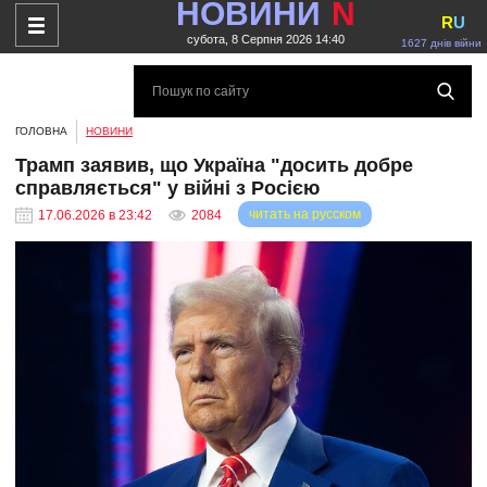
НОВИНИ
N
R
U
субота, 8 Серпня 2026 14:40
1627 днів війни
ГОЛОВНА
НОВИНИ
Трамп заявив, що Україна "досить добре
справляється" у війні з Росією
читать на русском
17.06.2026 в 23:42
2084