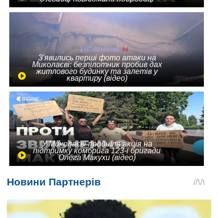
З'явились перші фото атаки на
Миколаєві: безпілотник пробив дах
житлового будинку та залетів у
квартиру (відео)
У Миколаєві пройшла акція на
підтримку комбрига 123-ї бригади
Олега Макухи (відео)