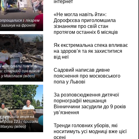
інтернет
«Не могла навіть йти»:
Дорофєєва приголомшила
попрощалися з лікарем
 загинув на фронті
зізнанням про свій стан
протягом останніх 6 місяців
Як екстремальна спека впливає
на здоров’я та як захиститися
від неї
 вшанували пам'ять
Садовий написав дивне
и: старший син вижив -
пояснення про московського
 у Миколаєві (відео)
попа у Львові
За розповсюдження дитячої
порнографії мешканця
Вінниччини засудили до 9 років
ув’язнення
і пройшла акція на
мбрига 123-ї бригади
Тренди головних уборів, які
Макухи (відео)
носитимуть усі модниці вже цієї
осені