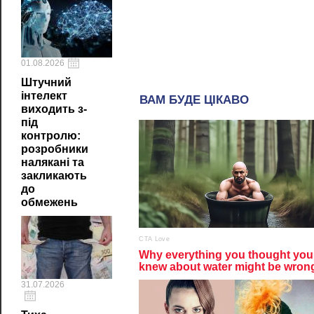
01.08.2026
Штучний
інтелект
виходить з-
під
контролю:
розробники
налякані та
закликають
до
обмежень
31.07.2026