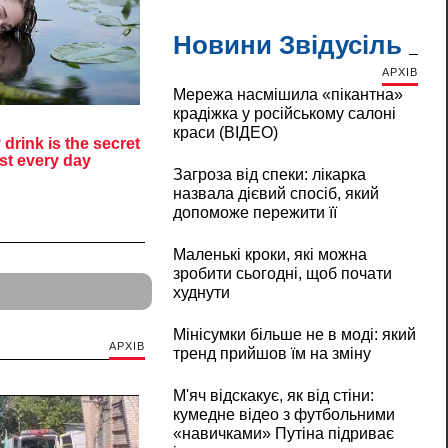
Новини Звідусіль
АРХІВ
Мережа насмішила «пікантна»
крадіжка у російському салоні
краси (ВІДЕО)
Загроза від спеки: лікарка
назвала дієвий спосіб, який
допоможе пережити її
Маленькі кроки, які можна
зробити сьогодні, щоб почати
худнути
Мінісумки більше не в моді: який
АРХІВ
тренд прийшов їм на зміну
М'яч відскакує, як від стіни:
кумедне відео з футбольними
«навичками» Путіна підриває