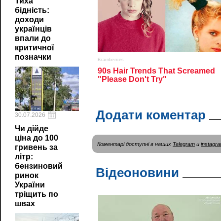
Тиха
бідність:
доходи
українців
впали до
критичної
позначки
Додати коментар
30.07.2026
Чи дійде
ціна до 100
Коментарі доступні в наших
Telegram
и
instagr
гривень за
літр:
бензиновий
Відеоновини
ринок
України
тріщить по
швах