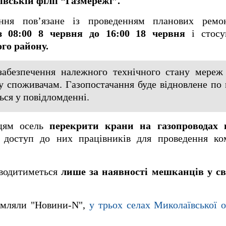
вській філії “Газмережі”.
ення пов’язане із проведенням планових ремо
 08:00 8 червня до 16:00 18 червня
і стосу
го району.
забезпечення належного технічного стану мереж
у споживачам. Газопостачання буде відновлене по 
ься у повідломденні.
цям осель
перекрити крани на газопроводах 
 доступ до них працівників для проведення ко
оводитиметься
лише за наявності мешканців у св
домляли "Новини-N",
у трьох селах Миколаївської 