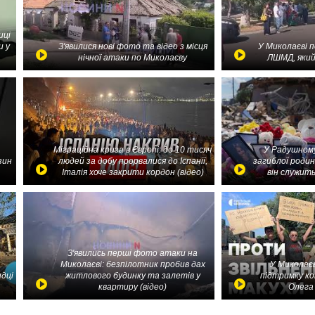
иці
и у
З'явилися нові фото та відео з місця
У Миколаєві 
нічної атаки по Миколаєву
ЛШМД, який
Міграційна криза в Європі: до 10 тисяч
У Радушному
зин
людей за добу прорвалися до Іспанії,
загиблої родин
Італія хоче закрити кордон (відео)
він служить
З'явились перші фото атаки на
Миколаєві: безпілотник пробив дах
У Миколаєв
идці
житлового будинку та залетів у
підтримку ко
квартиру (відео)
Олега 