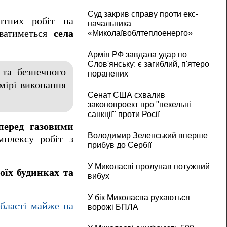
Суд закрив справу проти екс-
нтних робіт на
начальника
ватиметься
села
«Миколаївоблтеплоенерго»
Армія РФ завдала удар по
Слов'янську: є загиблий, п'ятеро
 та безпечного
поранених
мірі виконання
Сенат США схвалив
законопроект про "пекельні
санкції" проти Росії
перед газовими
Володимир Зеленський вперше
мплексу робіт з
прибув до Сербії
У Миколаєві пролунав потужний
оїх будинках та
вибух
У бік Миколаєва рухаються
області майже на
ворожі БПЛА