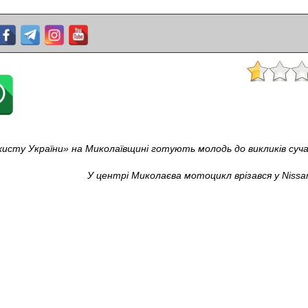
исту України» на Миколаївщині готують молодь до викликів суч
У центрі Миколаєва мотоцикл врізався у Niss