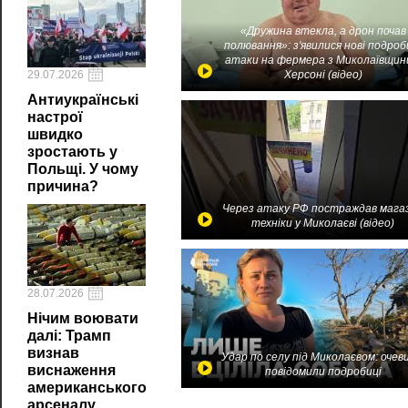
«Дружина втекла, а дрон почав
полювання»: з'явилися нові подроб
атаки на фермера з Миколаївщин
29.07.2026
Херсоні (відео)
Антиукраїнські
настрої
швидко
зростають у
Польщі. У чому
причина?
Через атаку РФ постраждав мага
техніки у Миколаєві (відео)
28.07.2026
Нічим воювати
далі: Трамп
визнав
Удар по селу під Миколаєвом: очев
виснаження
повідомили подробиці
американського
арсеналу