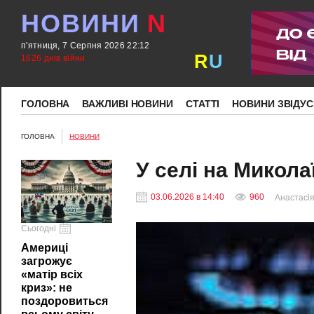
НОВИНИ
N
п'ятниця, 7 Серпня 2026 22:12
R
U
1626 днів війни
ГОЛОВНА
ВАЖЛИВІ НОВИНИ
СТАТТІ
НОВИНИ ЗВІДУС
ГОЛОВНА
НОВИНИ
У селі на Микола
03.06.2026 в 14:40
960
Анастасія
Сьогодні
Америці
загрожує
«матір всіх
криз»: не
поздоровиться