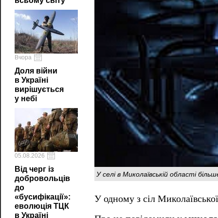
всьому світу
Вчора
Доля війни
в Україні
вирішується
у небі
05.08.2026
Від черг із
У селі в Миколаївській області біл
добровольців
до
«бусифікації»:
У одному з сіл Миколаївсько
еволюція ТЦК
в Україні