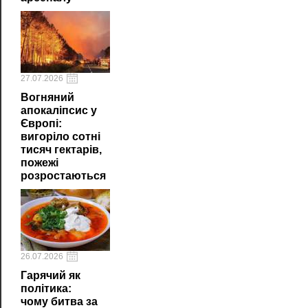
27.07.2026
Вогняний
апокаліпсис у
Європі:
вигоріло сотні
тисяч гектарів,
пожежі
розростаються
26.07.2026
Гарячий як
політика:
чому битва за