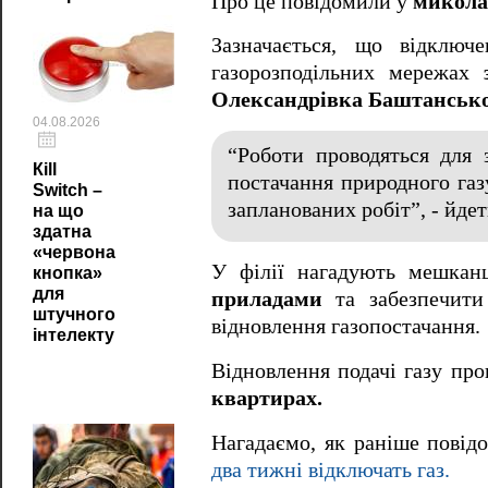
Про це повідомили у
миколаї
Зазначається, що відключ
газорозподільних мережах
з
Олександрівка Баштансько
04.08.2026
“Роботи проводяться для 
Кill
постачання природного газ
Switch –
запланованих робіт”, - йдет
на що
здатна
«червона
У філії нагадують мешкан
кнопка»
для
приладами
та забезпечити
штучного
відновлення газопостачання.
інтелекту
Відновлення подачі газу пр
квартирах.
Нагадаємо, як раніше пові
два тижні відключать газ.