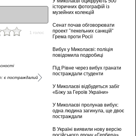
У Миколаєві оцифрують 500
історичних фотографій із
музейних колекцій
Сенат почав обговорювати
проект "пекельних санкцій"
1 голос
Грема проти Росії
Вибух у Миколаєві: поліція
повідомила подробиці
асності
Під Рівне через вибух гранати
постраждали студенти
an: є постраждалий
У Миколаєві відбудеться забіг
«Біжу за Героїв України»
У Миколаєві пролунав вибух:
одна людина загинула, ще двоє
постраждали
В Україні виявили нову версію
російського дрону «Гербера»