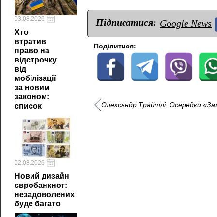
03.08.2026
Підписатися:
Google News
Хто
втратив
Поділитися:
право на
відстрочку
від
мобілізації
за новим
законом:
Олександр Трайтлі: Осередки «Зах
список
02.08.2026
Новий дизайн
євробанкнот:
незадоволених
буде багато