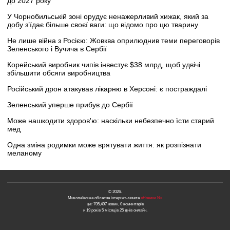
до 2027 року
У Чорнобильській зоні орудує ненажерливий хижак, який за
добу з’їдає більше своєї ваги: що відомо про цю тварину
Не лише війна з Росією: Жовква оприлюднив теми переговорів
Зеленського і Вучича в Сербії
Корейський виробник чипів інвестує $38 млрд, щоб удвічі
збільшити обсяги виробництва
Російський дрон атакував лікарню в Херсоні: є постраждалі
Зеленський уперше прибув до Сербії
Може нашкодити здоров'ю: наскільки небезпечно їсти старий
мед
Одна зміна родимки може врятувати життя: як розпізнати
меланому
© 2026.
Миколаївська обласна інтернет-газета
«Новини N»
це: 705,497 новин, 0 коментарів
и 19 років 5 місяців 25 днів онлайн.