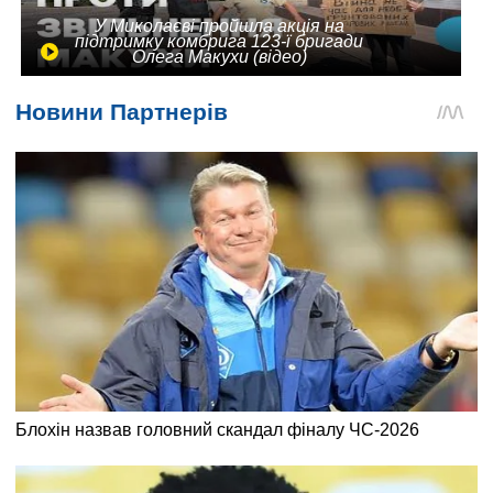
У Миколаєві пройшла акція на
підтримку комбрига 123-ї бригади
Олега Макухи (відео)