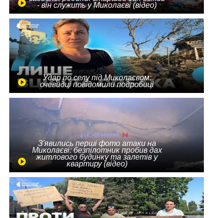
- він служить у Миколаєві (відео)
Удар по селу під Миколаєвом:
очевидці повідомили подробиці
З'явились перші фото атаки на
Миколаєві: безпілотник пробив дах
житлового будинку та залетів у
квартиру (відео)