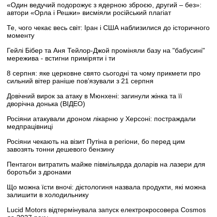
«Один ведучий подорожує з ядерною зброєю, другий – без»:
автори «Орла і Решки» висміяли російський плагіат
Те, чого чекає весь світ: Іран і США наблизилися до історичного
моменту
Гейлі Бібер та Аня Тейлор-Джой проміняли базу на "бабусині"
мережива - встигни приміряти і ти
8 серпня: яке церковне свято сьогодні та чому прикмети про
сильний вітер раніше пов’язували з 21 серпня
Довічний вирок за атаку в Мюнхені: загинули жінка та її
дворічна донька (ВІДЕО)
Росіяни атакували дроном лікарню у Херсоні: постраждали
медпрацівниці
Росіяни чекають на візит Путіна в регіони, бо перед цим
завозять тонни дешевого бензину
Пентагон витратить майже півмільярда доларів на лазери для
боротьби з дронами
Що можна їсти вночі: дієтологиня назвала продукти, які можна
залишити в холодильнику
Lucid Motors відтермінувала запуск електрокросовера Cosmos