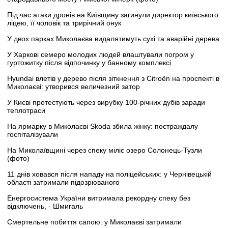
Під час атаки дронів на Київщину загинули директор київського
ліцею, її чоловік та трирічний онук
У двох парках Миколаєва видалятимуть сухі та аварійні дерева
У Харкові семеро молодих людей влаштували погром у
гуртожитку після відпочинку у банному комплексі
Hyundai влетів у дерево після зіткнення з Citroën на проспекті в
Миколаєві: утворився величезний затор
У Києві протестують через вирубку 100-річних дубів заради
теплотраси
На ярмарку в Миколаєві Skoda збила жінку: постраждалу
госпіталізували
На Миколаївщині через спеку міліє озеро Солонець-Тузли
(фото)
11 днів ховався після нападу на поліцейських: у Чернівецькій
області затримали підозрюваного
Енергосистема України витримала рекордну спеку без
відключень, - Шмигаль
Смертельне побиття сапою: у Миколаєві затримали