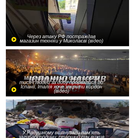
Через атаку РФ постраждав
магазин техніки у Миколаєві (відео)
Міграційна криза в Європі: до 10
тисяч людей за добу прорвалися до
Іспанії, Італія хоче закрити кордон
(відео)
У Радушному вшанували пам'ять
загиблої родини: старший син вижив