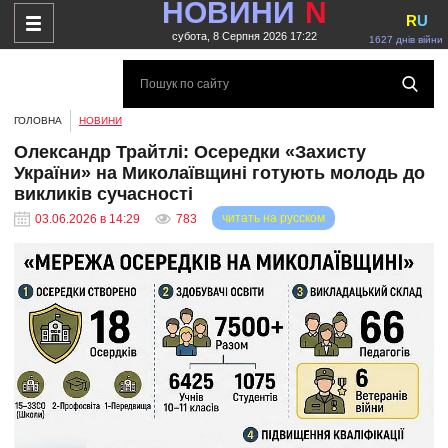
НОВИНИ
N
R
U
субота, 8 Серпня 2026 17:22
1627 днів війни
ГОЛОВНА
НОВИНИ
Олександр Трайтлі: Осередки «Захисту
України» на Миколаївщині готують молодь до
викликів сучасності
читать на русском
03.06.2026 в 14:29
783