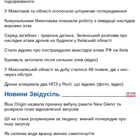
підозрюваного
У Миколаєві та області оголосили штормове попередження
Комунальники Миколаєва показали роботу з ліквідації наслідків
ворожих атак
Серед загиблих - трирічна дитина: Зеленський розповів про
наслідки атаки дронів на будинок у Київській області
Стало відомо про постраждалих внаслідок атаки РФ на Київ
Буковель затопило після сильних злив (відео)
У Миколаївській області за добу сталося 48 пожеж, дві з них -
через обстріл
Дрони атакували два НПЗ у Росії: що відомо (фото, відео)
Новини Звідусіль
АРХІВ
Blue Origin назвала причину вибуху ракети New Glenn та
розкрила план відновлення запусків
ШІ не стане розумнішим за людину: вчений попередив про
іншу загрозу
Як склянка води вранці змінює самопочуття