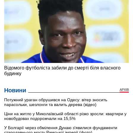
Новини
АРХІВ
Потужний ураган обрушився на Одесу: вітер зносить
парасольки, шезлонги та валить дерева (відео)
Ціни на житло у Миколаївській області різко зросли: квартири у
новобудовах подорожчали на 15,5%
У Болгарії через обмілення Дунаю з'явилися фундаменти
стародавнього мосту Римської імперії (фото)