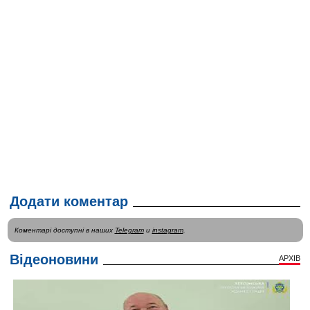
Додати коментар
Коментарі доступні в наших
Telegram
и
instagram
.
Відеоновини
АРХІВ