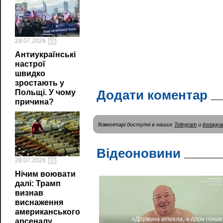
29.07.2026
Антиукраїнські
настрої
швидко
зростають у
Додати коментар
Польщі. У чому
причина?
Коментарі доступні в наших
Telegram
и
instagr
Відеоновини
28.07.2026
Нічим воювати
далі: Трамп
визнав
виснаження
американського
«Дружина втекла, а дрон почав
арсеналу