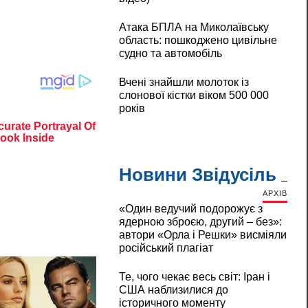
Атака БПЛА на Миколаївську
область: пошкоджено цивільне
судно та автомобіль
Вчені знайшли молоток із
слонової кістки віком 500 000
років
Новини Звідусіль
АРХІВ
«Один ведучий подорожує з
ядерною зброєю, другий – без»:
автори «Орла і Решки» висміяли
російський плагіат
Те, чого чекає весь світ: Іран і
США наблизилися до
історичного моменту