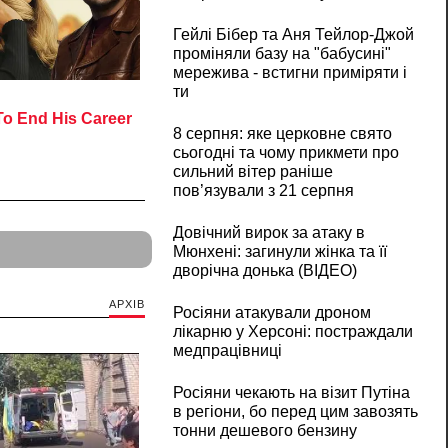
Гейлі Бібер та Аня Тейлор-Джой
проміняли базу на "бабусині"
мережива - встигни приміряти і
ти
8 серпня: яке церковне свято
сьогодні та чому прикмети про
сильний вітер раніше
пов’язували з 21 серпня
Довічний вирок за атаку в
Мюнхені: загинули жінка та її
дворічна донька (ВІДЕО)
АРХІВ
Росіяни атакували дроном
лікарню у Херсоні: постраждали
медпрацівниці
Росіяни чекають на візит Путіна
в регіони, бо перед цим завозять
тонни дешевого бензину