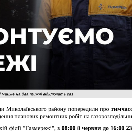
і майже на два тижні відключать газ
ди Миколаївського району попередили про
тимчас
дення планових ремонтних робіт на газорозподільн
ій філії "Газмережі",
з 08:00 8 червня до 16:00 2