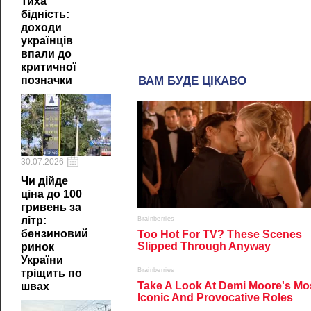
Тиха
бідність:
доходи
українців
впали до
критичної
позначки
30.07.2026
Чи дійде
ціна до 100
гривень за
літр:
бензиновий
ринок
України
тріщить по
швах