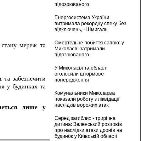
підозрюваного
Енергосистема України
витримала рекордну спеку без
відключень, - Шмигаль
Смертельне побиття сапою: у
 стану мереж та
Миколаєві затримали
підозрюваного
У Миколаєві та області
оголосили штормове
и
та забезпечити
попередження
ня у будинках та
Комунальники Миколаєва
показали роботу з ліквідації
наслідків ворожих атак
иметься лише у
Серед загиблих - трирічна
дитина: Зеленський розповів
про наслідки атаки дронів на
будинок у Київській області