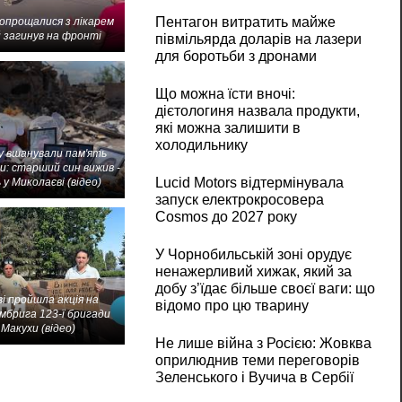
Пентагон витратить майже
попрощалися з лікарем
 загинув на фронті
півмільярда доларів на лазери
для боротьби з дронами
Що можна їсти вночі:
дієтологиня назвала продукти,
які можна залишити в
холодильнику
 вшанували пам'ять
и: старший син вижив -
Lucid Motors відтермінувала
 у Миколаєві (відео)
запуск електрокросовера
Cosmos до 2027 року
У Чорнобильській зоні орудує
ненажерливий хижак, який за
добу з’їдає більше своєї ваги: що
і пройшла акція на
відомо про цю тварину
мбрига 123-ї бригади
Макухи (відео)
Не лише війна з Росією: Жовква
оприлюднив теми переговорів
Зеленського і Вучича в Сербії