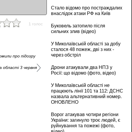
Стало відомо про постраждалих
внаслідок атаки РФ на Київ
1 голос
Буковель затопило після
сильних злив (відео)
У Миколаївській області за добу
сталося 48 пожеж, дві з них -
через обстріл
домили про підозру
Дрони атакували два НПЗ у
а області 3 червня
Росії: що відомо (фото, відео)
У Миколаївській області не
працюють лінії 101 та 112: ДСНС
назвала альтернативний номер.
ОНОВЛЕНО
Ворог атакував чотири регіони
України: загинуло троє людей, є
руйнування та пожежі (фото,
відео)