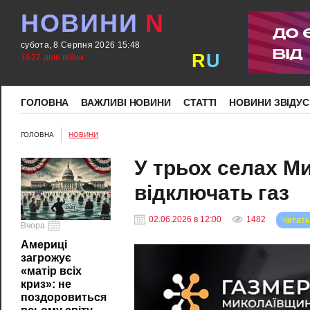
НОВИНИ
N
субота, 8 Серпня 2026 15:48
R
U
1627 днів війни
ГОЛОВНА
ВАЖЛИВІ НОВИНИ
СТАТТІ
НОВИНИ ЗВІДУС
ГОЛОВНА
НОВИНИ
У трьох селах Ми
відключать газ
02.06.2026 в 12:00
1482
читать
Вчора
Америці
загрожує
«матір всіх
криз»: не
поздоровиться