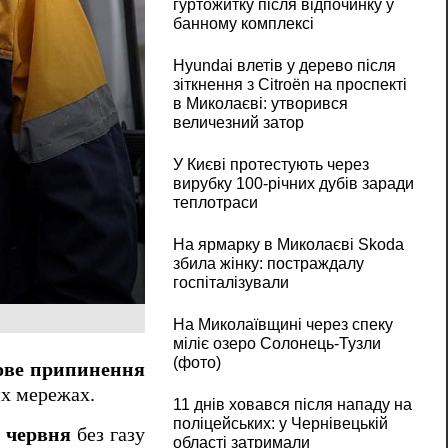
гуртожитку після відпочинку у
банному комплексі
Hyundai влетів у дерево після
зіткнення з Citroën на проспекті
в Миколаєві: утворився
величезний затор
У Києві протестують через
вирубку 100-річних дубів заради
теплотраси
На ярмарку в Миколаєві Skoda
збила жінку: постраждалу
госпіталізували
На Миколаївщині через спеку
міліє озеро Солонець-Тузли
(фото)
ове припинення
их мережах.
11 днів ховався після нападу на
поліцейських: у Чернівецькій
3 червня
без газу
області затримали