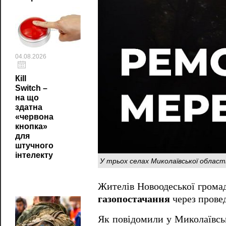
04.08.2026
Кill
Switch –
на що
здатна
«червона
кнопка»
для
штучного
інтелекту
У трьох селах Миколаївської област
Жителів Новоодеської грома
газопостачання
через прове
Як повідомили у Миколаївськ