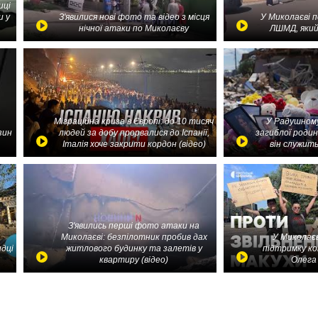
иці
и у
З'явилися нові фото та відео з місця
У Миколаєві 
нічної атаки по Миколаєву
ЛШМД, який
Міграційна криза в Європі: до 10 тисяч
У Радушному
зин
людей за добу прорвалися до Іспанії,
загиблої родин
Італія хоче закрити кордон (відео)
він служить
З'явились перші фото атаки на
Миколаєві: безпілотник пробив дах
У Миколаєв
идці
житлового будинку та залетів у
підтримку ко
квартиру (відео)
Олега 