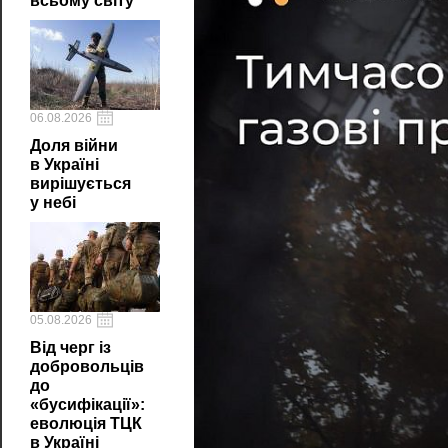
всьому світу
06.08.2026
Доля війни
в Україні
вирішується
у небі
05.08.2026
Від черг із
добровольців
до
«бусифікації»:
еволюція ТЦК
в Україні