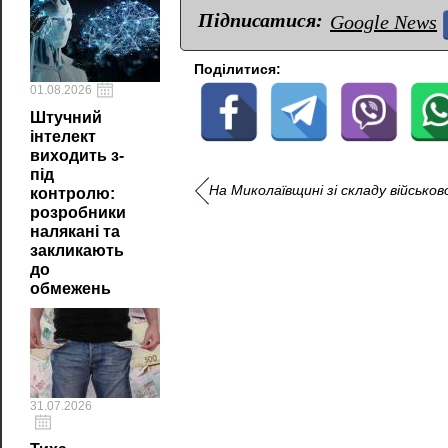
Підписатися:
Google News
Поділитися:
01.08.2026
Штучний
інтелект
виходить з-
під
На Миколаївщині зі складу військов
контролю:
розробники
налякані та
закликають
до
обмежень
31.07.2026