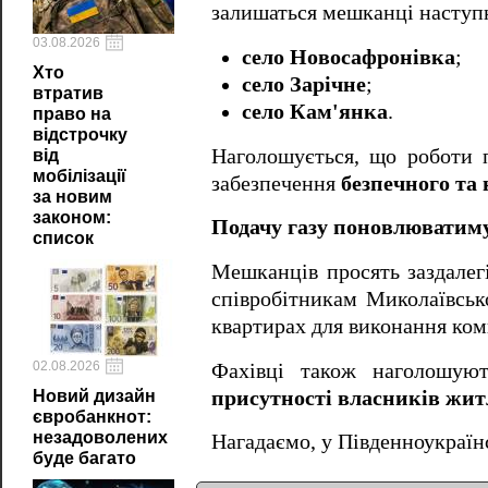
залишаться мешканці наступ
03.08.2026
село Новосафронівка
;
Хто
село Зарічне
;
втратив
село Кам'янка
.
право на
відстрочку
Наголошується, що роботи 
від
мобілізації
забезпечення
безпечного та
за новим
законом:
Подачу газу поновлюватиму
список
Мешканців просять заздале
співробітникам Миколаївсько
квартирах для виконання комп
02.08.2026
Фахівці також наголошу
присутності власників жит
Новий дизайн
євробанкнот:
незадоволених
Нагадаємо, у Південноукраї
буде багато