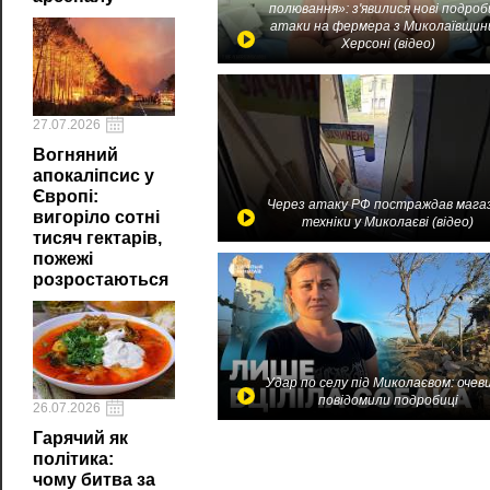
полювання»: з'явилися нові подроб
атаки на фермера з Миколаївщин
Херсоні (відео)
27.07.2026
Вогняний
апокаліпсис у
Європі:
Через атаку РФ постраждав мага
вигоріло сотні
техніки у Миколаєві (відео)
тисяч гектарів,
пожежі
розростаються
Удар по селу під Миколаєвом: очев
повідомили подробиці
26.07.2026
Гарячий як
політика:
чому битва за