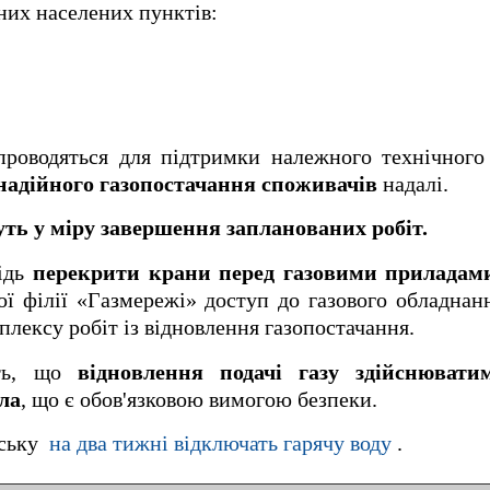
них населених пунктів:
проводяться для підтримки належного технічного
 надійного газопостачання споживачів
надалі.
ть у міру завершення запланованих робіт.
гідь
перекрити крани перед газовими приладам
ї філії «Газмережі» доступ до газового обладнан
лексу робіт із відновлення газопостачання.
ють, що
відновлення подачі газу здійснюват
ла
, що є обов'язковою вимогою безпеки.
нську
на два тижні відключать гарячу воду
.