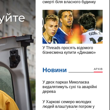
Новини
АРХІВ
У двох парках Миколаєва
видалятимуть сухі та аварійні
дерева
У Харкові семеро молодих
людей влаштували погром у