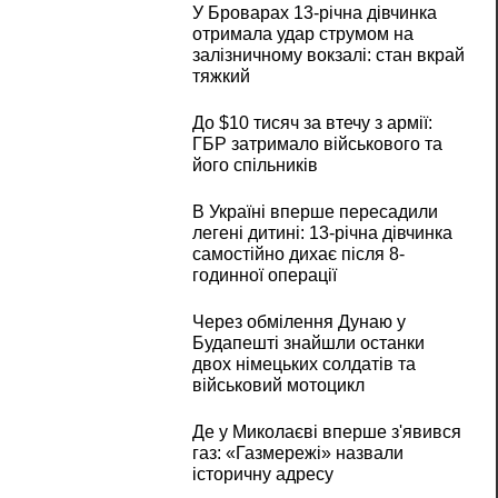
У Броварах 13-річна дівчинка
отримала удар струмом на
залізничному вокзалі: стан вкрай
тяжкий
До $10 тисяч за втечу з армії:
ГБР затримало військового та
його спільників
В Україні вперше пересадили
легені дитині: 13-річна дівчинка
самостійно дихає після 8-
годинної операції
Через обмілення Дунаю у
Будапешті знайшли останки
двох німецьких солдатів та
військовий мотоцикл
Де у Миколаєві вперше з'явився
газ: «Газмережі» назвали
історичну адресу