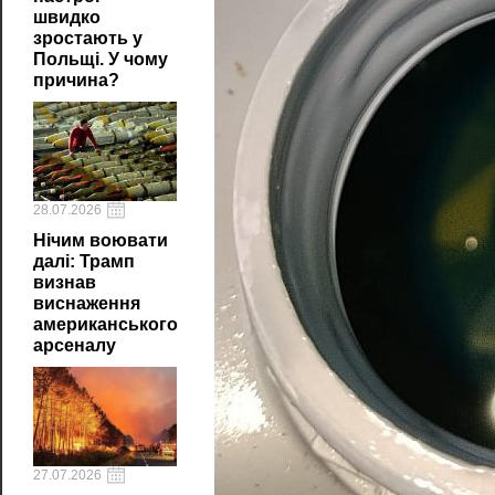
швидко
зростають у
Польщі. У чому
причина?
28.07.2026
Нічим воювати
далі: Трамп
визнав
виснаження
американського
арсеналу
27.07.2026