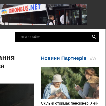
ання
ва