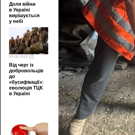
Доля війни
в Україні
вирішується
у небі
05.08.2026
Від черг із
добровольців
до
«бусифікації»:
еволюція ТЦК
в Україні