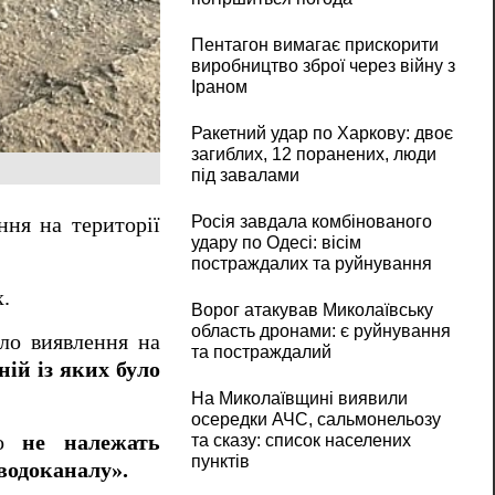
Пентагон вимагає прискорити
виробництво зброї через війну з
Іраном
Ракетний удар по Харкову: двоє
загиблих, 12 поранених, люди
під завалами
Росія завдала комбінованого
ня на території
удару по Одесі: вісім
постраждалих та руйнування
.
Ворог атакував Миколаївську
область дронами: є руйнування
ало виявлення на
та постраждалий
ній із яких було
На Миколаївщині виявили
осередки АЧС, сальмонельозу
во
не належать
та сказу: список населених
пунктів
водоканалу».