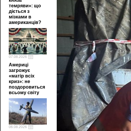
князь
темряви»: що
діється з
мізками в
американців?
07.08.2026
Америці
загрожує
«матір всіх
криз»: не
поздоровиться
всьому світу
06.08.2026