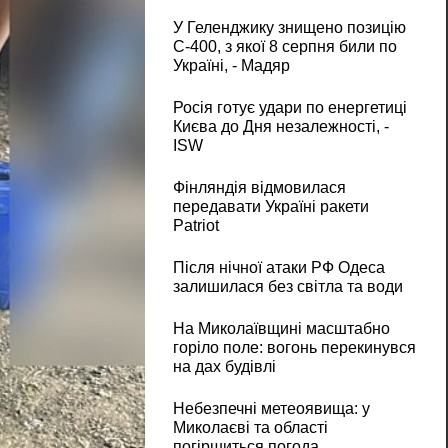
У Геленджику знищено позицію
С-400, з якої 8 серпня били по
Україні, - Мадяр
Росія готує удари по енергетиці
Києва до Дня незалежності, -
ISW
Фінляндія відмовилася
передавати Україні ракети
Patriot
Після нічної атаки РФ Одеса
залишилася без світла та води
На Миколаївщині масштабно
горіло поле: вогонь перекинувся
на дах будівлі
Небезпечні метеоявища: у
Миколаєві та області
погіршиться погода