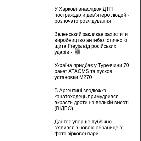
У Харкові внаслідок ДТП
постраждали дев’ятеро людей -
розпочато розлідування
Зеленський закликав захистити
виробництво антибалістичного
щита Freyja від російських
ударів -
Україна придбає у Туреччини 70
ракет ATACMS та пускові
установки M270
В Аргентині злодюжка-
канатоходець примудрився
вкрасти дроти на великій висоті
(ВІДЕО)
Дантес уперше публічно
з’явився з новою обраницею:
фото зіркової пари