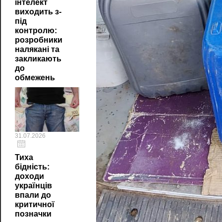
інтелект
виходить з-
під
контролю:
розробники
налякані та
закликають
до
обмежень
31.07.2026
Тиха
бідність:
доходи
українців
впали до
критичної
позначки