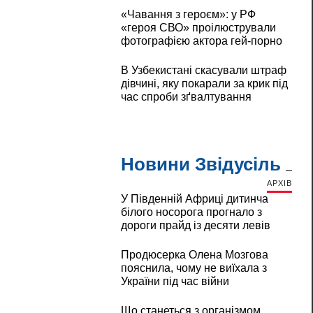
«Чавання з героєм»: у РФ
«героя СВО» проілюстрували
фотографією актора гей-порно
В Узбекистані скасували штраф
дівчині, яку покарали за крик під
час спроби зґвалтування
Новини Звідусіль
АРХІВ
У Південній Африці дитинча
білого носорога прогнало з
дороги прайд із десяти левів
Продюсерка Олена Мозгова
пояснила, чому не виїхала з
України під час війни
Що станеться з організмом,