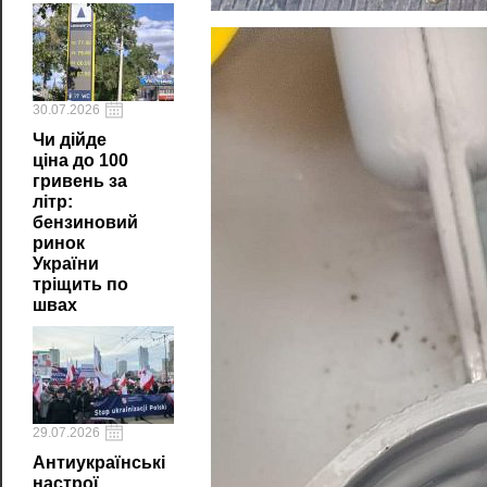
30.07.2026
Чи дійде
ціна до 100
гривень за
літр:
бензиновий
ринок
України
тріщить по
швах
29.07.2026
Антиукраїнські
настрої