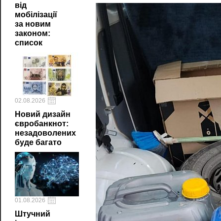
від
мобілізації
за новим
законом:
список
02.08.2026
Новий дизайн
євробанкнот:
незадоволених
буде багато
01.08.2026
Штучний