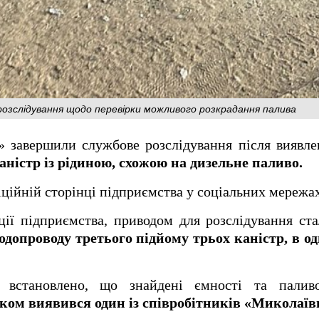
розслідування щодо перевірки можливого розкрадання палива
завершили службове розслідування після виявлен
каністр із рідиною, схожою на дизельне паливо.
іційній сторінці підприємства у соціальних мережах
ції підприємства, приводом для розслідування ст
водопроводу третього підйому трьох каністр, в од
ки встановлено, що знайдені ємності та пали
иком виявився один із співробітників «Миколаїв