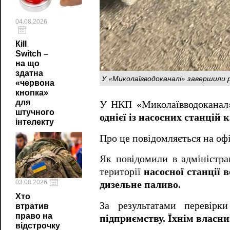
04.08.2026
Кill
Switch –
на що
здатна
У «Миколаївводоканалі» завершили 
«червона
кнопка»
для
У НКП «Миколаївводоканал» 
штучного
однієї із насосних станцій 
інтелекту
Про це повідомляється на оф
Як повідомили в адміністра
території
насосної станції 
03.08.2026
дизельне паливо.
Хто
За результатами перевір
втратив
право на
підприємству. Їхнім власн
відстрочку