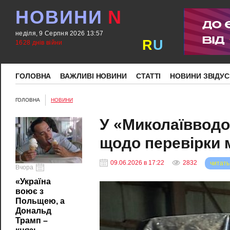
НОВИНИ
N
неділя, 9 Серпня 2026 13:57
R
U
1628 днів війни
ГОЛОВНА
ВАЖЛИВІ НОВИНИ
СТАТТІ
НОВИНИ ЗВІДУС
ГОЛОВНА
НОВИНИ
У «Миколаївводо
щодо перевірки 
09.06.2026 в 17:22
2832
читать
Вчора
«Україна
воює з
Польщею, а
Дональд
Трамп –