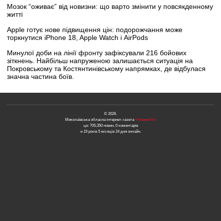
Мозок “оживає” від новизни: що варто змінити у повсякденному
житті
Apple готує нове підвищення цін: подорожчання може
торкнутися iPhone 18, Apple Watch і AirPods
Минулої доби на лінії фронту зафіксували 216 бойових
зіткнень. Найбільш напруженою залишається ситуація на
Покровському та Костянтинівському напрямках, де відбулася
значна частина боїв.
© 2026.
Миколаївська обласна інтернет-газета
«Новини N»
це: 705,350 новин, 0 коментарів
и 19 років 5 місяців 24 дня онлайн.