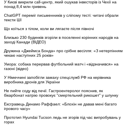
У Києві викрили call-центр, який ошукав інвесторів із Чехії на
понад 8,4 млн гривень
ChatGPT переміг письменників у сліпому тесті: читачі обрали
тексти ШІ
Що коїться з тілом, коли ви лягаєте після півночі
Близько 230 будинків згоріли в поселенні корінних народів на
заході Канади (ВІДЕО)
Дружина «Джеймса Бонда» про срібне весілля: «З нетерпінням
чекаю наступних 25 років»
Умора: собака перервав футбольний матч і «відзначився» на
газоні (відео)
У Німеччині запобігли замаху спецслужб РФ на керівника
виробника дронів для України
Не пийте соду від печії. Гастроентеролог пояснив, як
бікарбонат натрію провокує "смертельний рикошет" у шлунку
Ексгравець Динамо Раффаел: «Блохін не давав мені багато
ігрового часу»
Прототип Hyundai Tucson ледь не згорів під час випробувань у
горах