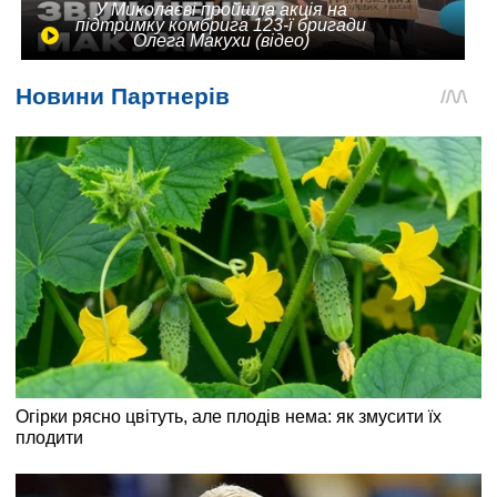
У Миколаєві пройшла акція на
підтримку комбрига 123-ї бригади
Олега Макухи (відео)