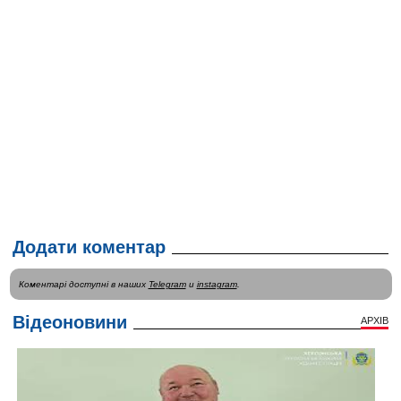
Додати коментар
Коментарі доступні в наших
Telegram
и
instagram
.
Відеоновини
АРХІВ