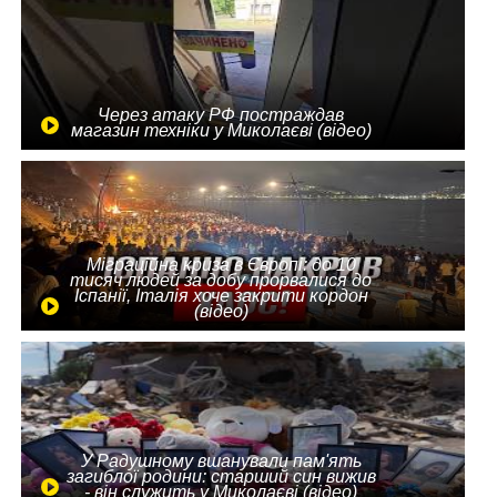
Через атаку РФ постраждав
магазин техніки у Миколаєві (відео)
Міграційна криза в Європі: до 10
тисяч людей за добу прорвалися до
Іспанії, Італія хоче закрити кордон
(відео)
У Радушному вшанували пам'ять
загиблої родини: старший син вижив
- він служить у Миколаєві (відео)