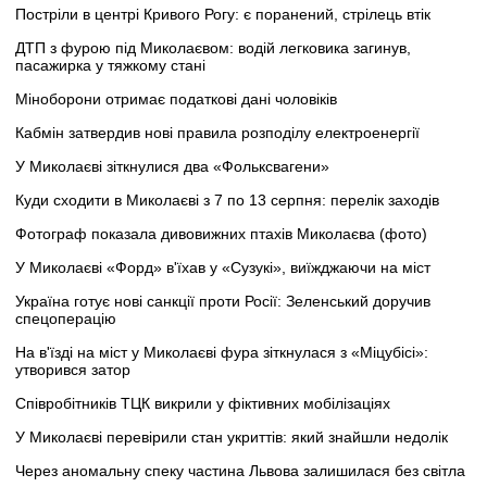
Постріли в центрі Кривого Рогу: є поранений, стрілець втік
ДТП з фурою під Миколаєвом: водій легковика загинув,
пасажирка у тяжкому стані
Міноборони отримає податкові дані чоловіків
Кабмін затвердив нові правила розподілу електроенергії
У Миколаєві зіткнулися два «Фольксвагени»
Куди сходити в Миколаєві з 7 по 13 серпня: перелік заходів
Фотограф показала дивовижних птахів Миколаєва (фото)
У Миколаєві «Форд» в'їхав у «Сузукі», виїжджаючи на міст
Україна готує нові санкції проти Росії: Зеленський доручив
спецоперацію
На в'їзді на міст у Миколаєві фура зіткнулася з «Міцубісі»:
утворився затор
Співробітників ТЦК викрили у фіктивних мобілізаціях
У Миколаєві перевірили стан укриттів: який знайшли недолік
Через аномальну спеку частина Львова залишилася без світла