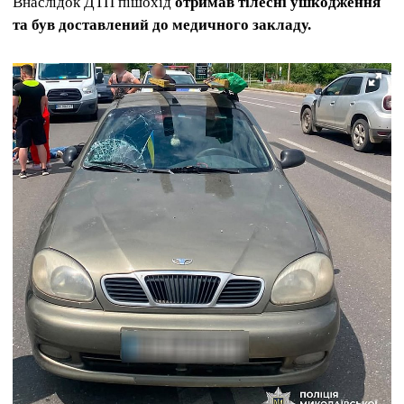
Внаслідок ДТП пішохід
отримав тілесні ушкодження
та був доставлений до медичного закладу.