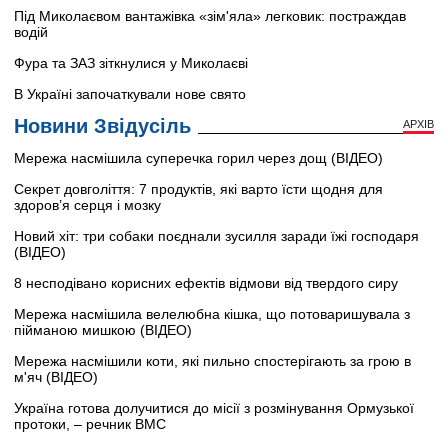
Під Миколаєвом вантажівка «зім'яла» легковик: постраждав
водій
Фура та ЗАЗ зіткнулися у Миколаєві
В Україні започаткували нове свято
Новини Звідусіль
АРХІВ
Мережа насмішила суперечка горил через дощ (ВІДЕО)
Секрет довголіття: 7 продуктів, які варто їсти щодня для
здоров’я серця і мозку
Новий хіт: три собаки поєднали зусилля заради їжі господаря
(ВІДЕО)
8 несподівано корисних ефектів відмови від твердого сиру
Мережа насмішила велелюбна кішка, що потоваришувала з
пійманою мишкою (ВІДЕО)
Мережа насмішили коти, які пильно спостерігають за грою в
м'яч (ВІДЕО)
Україна готова долучитися до місії з розмінування Ормузької
протоки, – речник ВМС