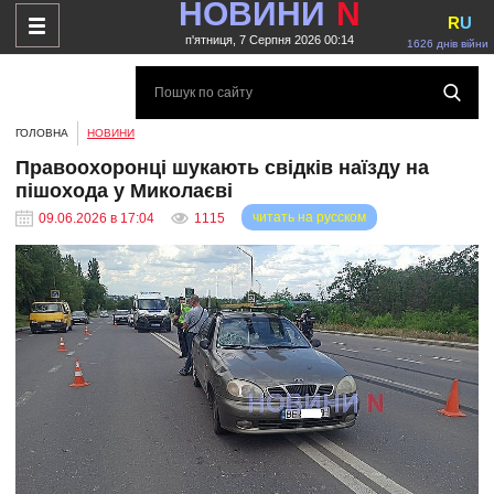
НОВИНИ
N
R
U
п'ятниця, 7 Серпня 2026 00:14
1626 днів війни
ГОЛОВНА
НОВИНИ
Правоохоронці шукають свідків наїзду на
пішохода у Миколаєві
читать на русском
09.06.2026 в 17:04
1115