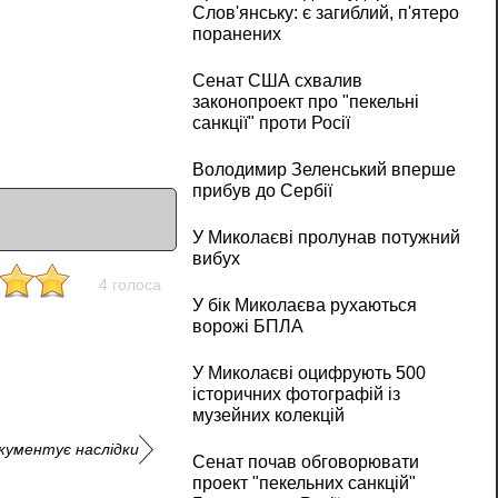
Слов'янську: є загиблий, п'ятеро
поранених
Сенат США схвалив
законопроект про "пекельні
санкції" проти Росії
Володимир Зеленський вперше
прибув до Сербії
У Миколаєві пролунав потужний
вибух
4 голоса
У бік Миколаєва рухаються
ворожі БПЛА
У Миколаєві оцифрують 500
історичних фотографій із
музейних колекцій
окументує наслідки
Сенат почав обговорювати
проект "пекельних санкцій"