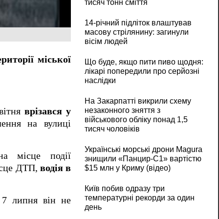
тисяч тонн сміття
14-річний підліток влаштував
масову стрілянину: загинули
вісім людей
риторії міської
Що буде, якщо пити пиво щодня:
лікарі попередили про серйозні
наслідки
На Закарпатті викрили схему
незаконного зняття з
квітня
врізався у
військового обліку понад 1,5
лення на вулиці
тисяч чоловіків
Українські морські дрони Magura
на місце події
знищили «Панцир-С1» вартістю
ісце ДТП,
водія в
$15 млн у Криму (відео)
Київ побив одразу три
температурні рекорди за один
 7 липня він не
день