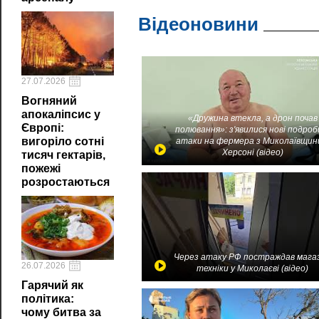
Відеоновини
27.07.2026
Вогняний
апокаліпсис у
«Дружина втекла, а дрон почав
Європі:
полювання»: з'явилися нові подроб
вигоріло сотні
атаки на фермера з Миколаївщин
Херсоні (відео)
тисяч гектарів,
пожежі
розростаються
Через атаку РФ постраждав мага
26.07.2026
техніки у Миколаєві (відео)
Гарячий як
політика:
чому битва за