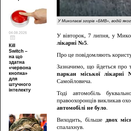
У Миколаєві згорів «БМВ», водій яко
04.08.2026
У вівторок, 7 липня, у Мик
лікарні №5
.
Кill
Switch –
Про це повідомляють користу
на що
здатна
Зазначимо, що йдеться про 
«червона
кнопка»
паркан міської лікарні
для
Самойловича.
штучного
інтелекту
Тоді автомобіль буквальн
правоохоронців викликав охо
автомобілі не було
.
Виходить, більше
двох міс
спалахнув.