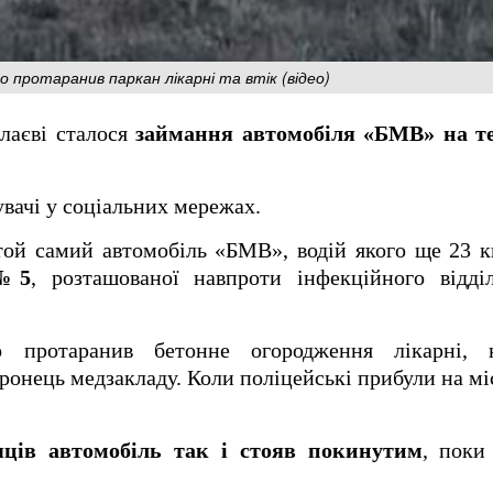
го протаранив паркан лікарні та втік (відео)
олаєві сталося
займання автомобіля «БМВ» на те
вачі у соціальних мережах.
той самий автомобіль «БМВ», водій якого ще 23 
 №5
, розташованої навпроти інфекційного відді
о протаранив бетонне огородження лікарні, 
ронець медзакладу. Коли поліцейські прибули на м
яців автомобіль так і стояв покинутим
, поки