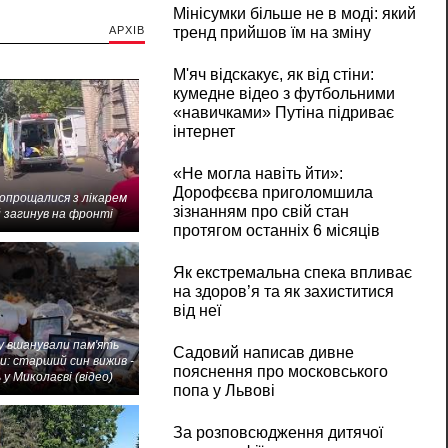
Мінісумки більше не в моді: який
АРХІВ
тренд прийшов їм на зміну
М'яч відскакує, як від стіни:
кумедне відео з футбольними
«навичками» Путіна підриває
інтернет
«Не могла навіть йти»:
Дорофєєва приголомшила
попрощалися з лікарем
зізнанням про свій стан
 загинув на фронті
протягом останніх 6 місяців
Як екстремальна спека впливає
на здоров’я та як захиститися
від неї
 вшанували пам'ять
Садовий написав дивне
и: старший син вижив -
пояснення про московського
 у Миколаєві (відео)
попа у Львові
За розповсюдження дитячої