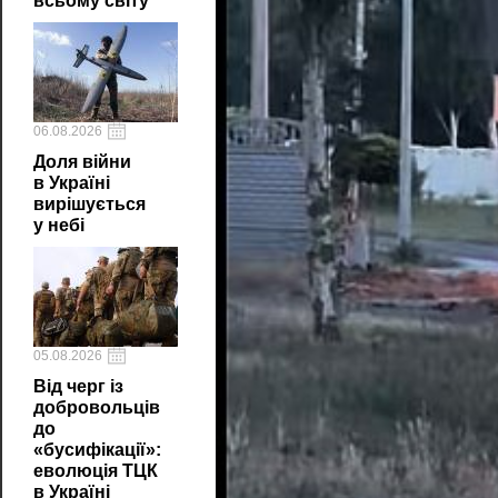
всьому світу
06.08.2026
Доля війни
в Україні
вирішується
у небі
05.08.2026
Від черг із
добровольців
до
«бусифікації»:
еволюція ТЦК
в Україні