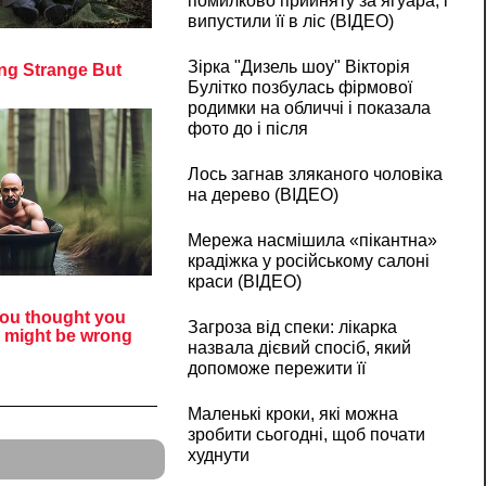
помилково прийняту за ягуара, і
випустили її в ліс (ВІДЕО)
Зірка "Дизель шоу" Вікторія
Булітко позбулась фірмової
родимки на обличчі і показала
фото до і після
Лось загнав зляканого чоловіка
на дерево (ВІДЕО)
Мережа насмішила «пікантна»
крадіжка у російському салоні
краси (ВІДЕО)
Загроза від спеки: лікарка
назвала дієвий спосіб, який
допоможе пережити її
Маленькі кроки, які можна
зробити сьогодні, щоб почати
худнути