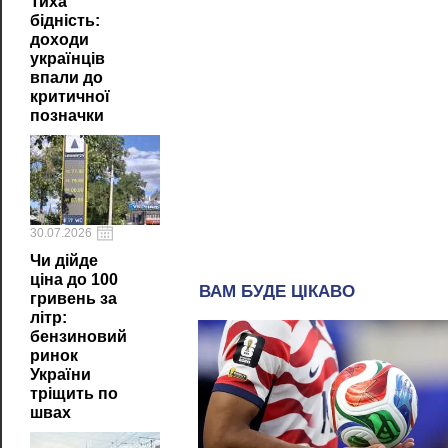
Тиха
бідність:
доходи
українців
впали до
критичної
позначки
30.07.2026
Чи дійде
ціна до 100
гривень за
літр:
бензиновий
ринок
України
тріщить по
швах