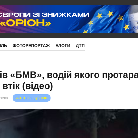
ІЛЬ
ФОТОРЕПОРТАЖ
БЛОГИ
ДТП
ів «БМВ», водій якого протар
 втік (відео)
орева
читать на русском