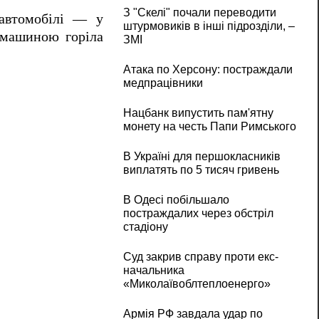
З "Скелі" почали переводити
 автомобілі — у
штурмовиків в інші підрозділи, –
з машиною горіла
ЗМІ
Атака по Херсону: постраждали
медпрацівники
Нацбанк випустить пам'ятну
монету на честь Папи Римського
В Україні для першокласників
виплатять по 5 тисяч гривень
В Одесі побільшало
постраждалих через обстріл
стадіону
Суд закрив справу проти екс-
начальника
«Миколаївоблтеплоенерго»
Армія РФ завдала удар по