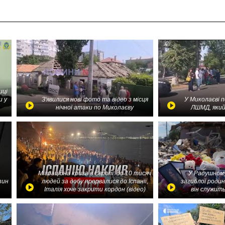
иці
и у
З'явилися нові фото та відео з місця
У Миколаєві 
нічної атаки по Миколаєву
ЛШМД, який
Міграційна криза в Європі: до 10 тисяч
У Радушному
зин
людей за добу прорвалися до Іспанії,
загиблої родин
Італія хоче закрити кордон (відео)
він служить