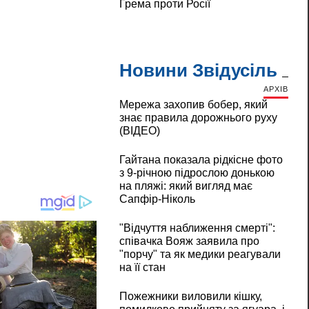
Грема проти Росії
Новини Звідусіль
АРХІВ
Мережа захопив бобер, який
знає правила дорожнього руху
(ВІДЕО)
Гайтана показала рідкісне фото
з 9-річною підрослою донькою
на пляжі: який вигляд має
Сапфір-Ніколь
"Відчуття наближення смерті":
співачка Вояж заявила про
"порчу" та як медики реагували
на її стан
Пожежники виловили кішку,