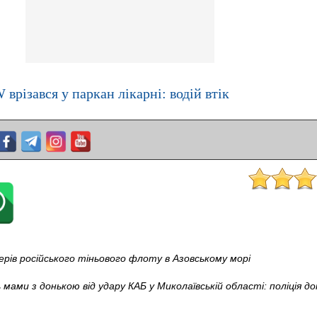
різався у паркан лікарні: водій втік
рів російського тіньового флоту в Азовському морі
 мами з донькою від удару КАБ у Миколаївській області: поліція д