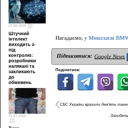
01.08.2026
Штучний
Нагадаємо,
у Миколаєві BMW в
інтелект
виходить з-
під
Підписатися:
контролю:
Google News
розробники
налякані та
Поділитися:
закликають
до
обмежень
СБС України вразили дев'ять танке
Загибель
31.07.2026