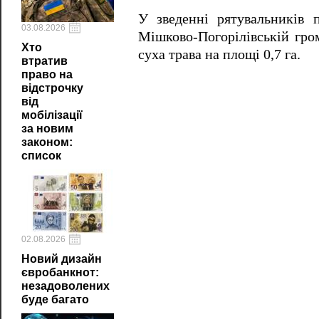
У зведенні рятувальників 
03.08.2026
Мішково-Погорілівській гро
Хто
суха трава на площі 0,7 га.
втратив
право на
відстрочку
від
мобілізації
за новим
законом:
список
02.08.2026
Новий дизайн
євробанкнот:
незадоволених
буде багато