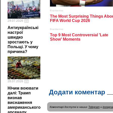
29.07.2026
Антиукраїнські
настрої
швидко
зростають у
Польщі. У чому
причина?
28.07.2026
Нічим воювати
Додати коментар
далі: Трамп
визнав
виснаження
американського
Коментарі доступні в наших
Telegram
и
instagr
арсеналу