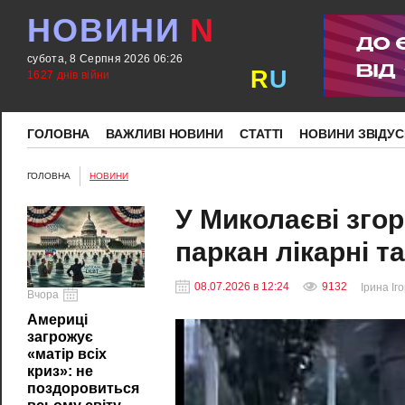
НОВИНИ
N
субота, 8 Серпня 2026 06:26
R
U
1627 днів війни
ГОЛОВНА
ВАЖЛИВІ НОВИНИ
СТАТТІ
НОВИНИ ЗВІДУС
ГОЛОВНА
НОВИНИ
У Миколаєві згор
паркан лікарні та
08.07.2026 в 12:24
9132
Ірина Іг
Вчора
Америці
загрожує
«матір всіх
криз»: не
поздоровиться