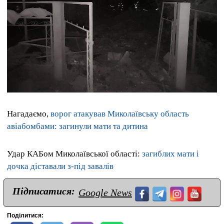
Нагадаємо,
ворог атакував Миколаївську область
авіабомбами: загинули мати та дитина
Удар КАБом Миколаївської області:
загиблих мати і
дочка діставали з-під завалів
Підписатися:
Google News
Поділитися: