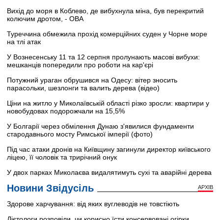
Вихід до моря в Коблево, де вибухнула міна, був перекритий
колючим дротом, - ОВА
Туреччина обмежила прохід комерційних суден у Чорне море
на тлі атак
У Вознесенську 11 та 12 серпня пролунають масові вибухи:
мешканців попередили про роботи на кар'єрі
Потужний ураган обрушився на Одесу: вітер зносить
парасольки, шезлонги та валить дерева (відео)
Ціни на житло у Миколаївській області різко зросли: квартири у
новобудовах подорожчали на 15,5%
У Болгарії через обмілення Дунаю з'явилися фундаменти
стародавнього мосту Римської імперії (фото)
Під час атаки дронів на Київщину загинули директор київського
ліцею, її чоловік та трирічний онук
У двох парках Миколаєва видалятимуть сухі та аварійні дерева
Новини Звідусіль
АРХІВ
Здорове харчування: від яких вуглеводів не товстіють
Дієтологи розповіли, чи корисно їсти консервовані огірки