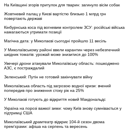
На Київщині згорів притулок для тварин: загинуло вісім собак
Жовтневий палац у Києві вартістю близько 1 млрд грн
повертають державі
Кінбурнська коса під вогневим контролем ЗСУ: російські війська
намагаються утримати позиції
Магічна дата: у Миколаєві сьогодні пройшло 11 весіль
У Миколаївському районі ввели карантин через небезпечний
шкідник томатів: урожай може знизитися до 100%
Увечері дрони атакували Миколаївську область: пошкоджено
АЗС, є постраждалий
Зеленський: Путін не готовий закінчувати війну
Миколаївська область під загрозою водної кризи: вчений
попередив про зниження стоку рік на 25%
У Миколаєві готують до відкриття новий Макдональдс
Україна на порозі важкої зими: чому Київ знову сумнівається у
підтримці США
Миколаївський драмтеатр відкриє 104-й сезон двома
прем'єрами: афіша на серпень та вересень