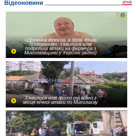
Відеоновини
АРХІВ
«Дружина втекла, а дрон почав
полювання»: з'явилися нові
подробиці атаки на фермера з
Миколаївщини у Херсоні (відео)
З'явилися нові фото та відео з
місця нічної атаки по Миколаєву