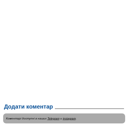
Додати коментар
Коментарі доступні в наших
Telegram
и
instagram
.