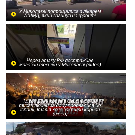
У Миколаєві попрощалися з лікарем
ЛШМД, який загинув на фронті
Через атаку РФ постраждав
магазин техніки у Миколаєві (відео)
Міграційна криза в Європі: до 10
тисяч людей за добу прорвалися до
Іспанії, Італія хоче закрити кордон
(відео)