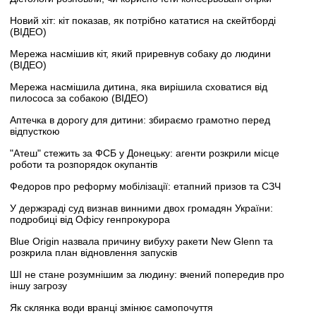
Новий хіт: кіт показав, як потрібно кататися на скейтборді
(ВІДЕО)
Мережа насмішив кіт, який приревнув собаку до людини
(ВІДЕО)
Мережа насмішила дитина, яка вирішила сховатися від
пилососа за собакою (ВІДЕО)
Аптечка в дорогу для дитини: збираємо грамотно перед
відпусткою
"Атеш" стежить за ФСБ у Донецьку: агенти розкрили місце
роботи та розпорядок окупантів
Федоров про реформу мобілізації: етапний призов та СЗЧ
У держзраді суд визнав винними двох громадян України:
подробиці від Офісу генпрокурора
Blue Origin назвала причину вибуху ракети New Glenn та
розкрила план відновлення запусків
ШІ не стане розумнішим за людину: вчений попередив про
іншу загрозу
Як склянка води вранці змінює самопочуття