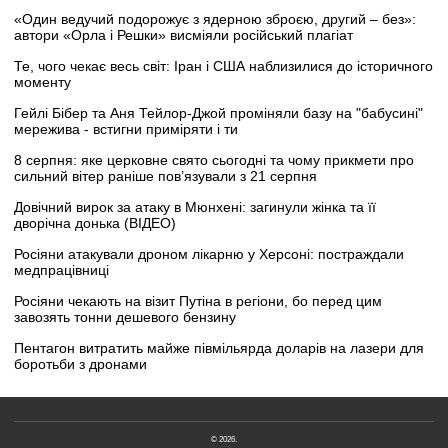
«Один ведучий подорожує з ядерною зброєю, другий – без»:
автори «Орла і Решки» висміяли російський плагіат
Те, чого чекає весь світ: Іран і США наблизилися до історичного
моменту
Гейлі Бібер та Аня Тейлор-Джой проміняли базу на "бабусині"
мережива - встигни приміряти і ти
8 серпня: яке церковне свято сьогодні та чому прикмети про
сильний вітер раніше пов’язували з 21 серпня
Довічний вирок за атаку в Мюнхені: загинули жінка та її
дворічна донька (ВІДЕО)
Росіяни атакували дроном лікарню у Херсоні: постраждали
медпрацівниці
Росіяни чекають на візит Путіна в регіони, бо перед цим
завозять тонни дешевого бензину
Пентагон витратить майже півмільярда доларів на лазери для
боротьби з дронами
© 2026.