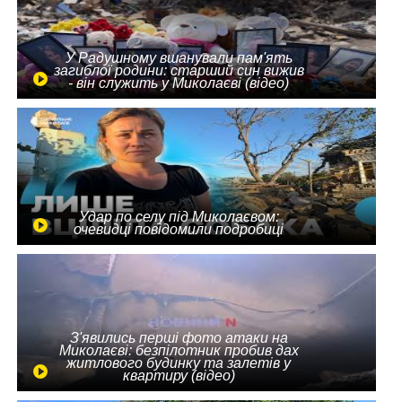
У Радушному вшанували пам'ять
загиблої родини: старший син вижив
- він служить у Миколаєві (відео)
Удар по селу під Миколаєвом:
очевидці повідомили подробиці
З'явились перші фото атаки на
Миколаєві: безпілотник пробив дах
житлового будинку та залетів у
квартиру (відео)