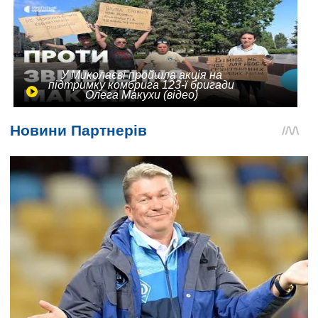
У Миколаєві пройшла акція на
підтримку комбрига 123-ї бригади
Олега Макухи (відео)