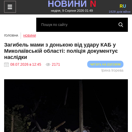
НОВИНИ
N
R
U
неділя, 9 Серпня 2026 01:49
1628 днів війни
ГОЛОВНА
НОВИНИ
Загибель мами з донькою від удару КАБ у
Миколаївській області: поліція документує
наслідки
читать на русском
08.07.2026 в 12:45
2171
Ірина Ігорева